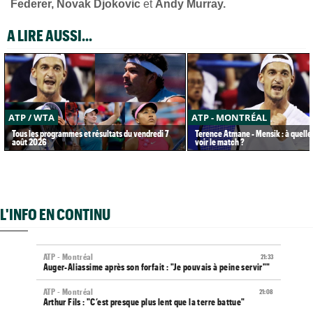
Federer, Novak Djokovic
et
Andy Murray.
A LIRE AUSSI...
ATP / WTA
ATP - MONTRÉAL
Tous les programmes et résultats du vendredi 7
Terence Atmane - Mensik : à quelle
août 2026
voir le match ?
L'INFO EN CONTINU
ATP - Montréal
21:33
Auger-Aliassime après son forfait : "Je pouvais à peine servir""
ATP - Montréal
21:08
Arthur Fils : "C’est presque plus lent que la terre battue"