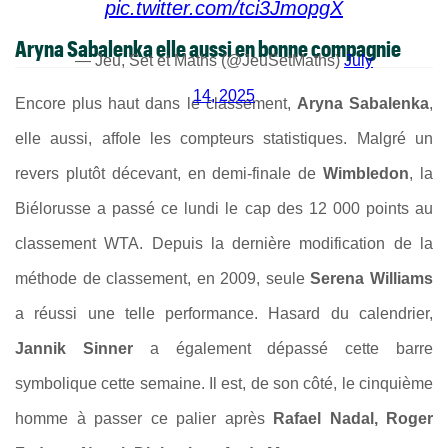
pic.twitter.com/tci3JmopgX
Aryna Sabalenka elle aussi en bonne compagnie
— Jeu, Set et Maths (@JeuSetMaths)
July
14, 2025
Encore plus haut dans le classement,
Aryna Sabalenka
,
elle aussi, affole les compteurs statistiques. Malgré un
revers plutôt décevant, en demi-finale de
Wimbledon
, la
Biélorusse a passé ce lundi le cap des 12 000 points au
classement WTA. Depuis la dernière modification de la
méthode de classement, en 2009, seule
Serena Williams
a réussi une telle performance. Hasard du calendrier,
Jannik Sinner
a également dépassé cette barre
symbolique cette semaine. Il est, de son côté, le cinquième
homme à passer ce palier après
Rafael Nadal, Roger