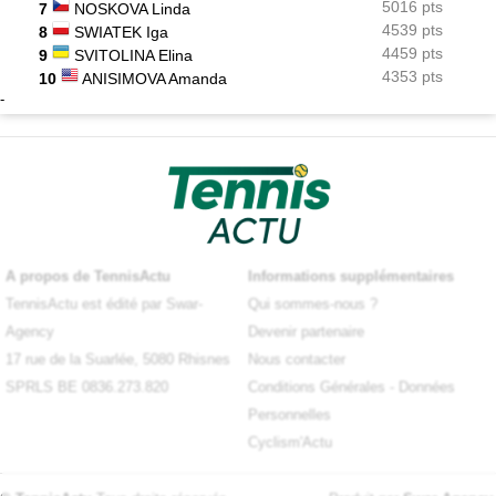
5016 pts
7
NOSKOVA Linda
4539 pts
8
SWIATEK Iga
4459 pts
9
SVITOLINA Elina
4353 pts
10
ANISIMOVA Amanda
-
A propos de TennisActu
Informations supplémentaires
TennisActu est édité par Swar-
Qui sommes-nous ?
Agency
Devenir partenaire
17 rue de la Suarlée, 5080 Rhisnes
Nous contacter
SPRLS BE 0836.273.820
Conditions Générales
-
Données
Personnelles
Cyclism'Actu