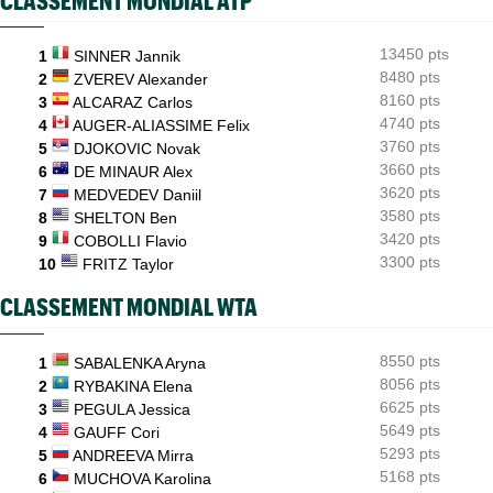
ATP - Montréal
16:44
Duncan Chan scalpe Zverev et rêve de Coupe Davis contre la
France
13450 pts
1
SINNER Jannik
8480 pts
ATP - Montréal
2
ZVEREV Alexander
16:22
Daniil Medvedev après son échec : "Un véritable désastre"
8160 pts
3
ALCARAZ Carlos
4740 pts
4
AUGER-ALIASSIME Felix
3760 pts
5
DJOKOVIC Novak
3660 pts
6
DE MINAUR Alex
3620 pts
7
MEDVEDEV Daniil
3580 pts
8
SHELTON Ben
3420 pts
9
COBOLLI Flavio
3300 pts
10
FRITZ Taylor
CLASSEMENT MONDIAL WTA
8550 pts
1
SABALENKA Aryna
8056 pts
2
RYBAKINA Elena
6625 pts
3
PEGULA Jessica
5649 pts
4
GAUFF Cori
5293 pts
5
ANDREEVA Mirra
5168 pts
6
MUCHOVA Karolina