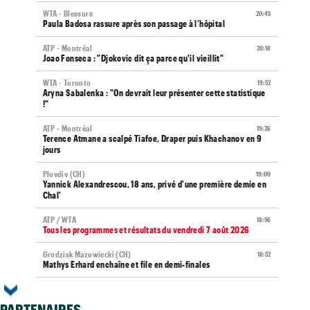
WTA - Blessure
20:45
Paula Badosa rassure après son passage à l’hôpital
ATP - Montréal
20:18
Joao Fonseca : "Djokovic dit ça parce qu'il vieillit"
WTA - Toronto
19:52
Aryna Sabalenka : "On devrait leur présenter cette statistique
!"
ATP - Montréal
19:26
Terence Atmane a scalpé Tiafoe, Draper puis Khachanov en 9
jours
Plovdiv (CH)
19:00
Yannick Alexandrescou, 18 ans, privé d'une première demie en
Chal'
ATP / WTA
18:56
Tous les programmes et résultats du vendredi 7 août 2026
Grodzisk Mazowiecki (CH)
18:52
Mathys Erhard enchaîne et file en demi-finales
ATP - Montréal
18:48
Terence Atmane - Mensik : à quelle heure et où voir le match ?
PARTENAIRES