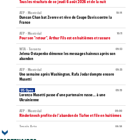
Tous les résultats de ce jeudi 6 août 2026 et de la nuit
ATP - Montréal
10:14
Duncan Chan bat Zverev et rêve de Coupe Davis contre la
France
ATP - Montréal
10:11
Pour son "retour", Arthur Fils est en huitièmes et rassure
WTA - Toronto
09:53
Jelena Ostapenko dénonce les messages haineux après son
abandon
ATP - Montréal
09:35
Une semaine après Washington, Rafa Jodar dompte encore
Musetti
US Open
09:19
Lorenzo Musetti passe d'une partenaire russe... à une
Ukrainienne
ATP - Montréal
09:00
Rinderknech profite de l'abandon de Tiafoe et file en huitièmes
Tennis Actu
08:58
Abonnement 9,99€ et pour 1 an, Tennis Actu sans pub et sans
pop up