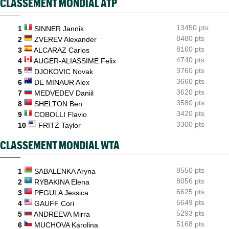
CLASSEMENT MONDIAL ATP
Daniil Medvedev : "Un match catastrophique, un désastre"
ATP - Cincinnati
06/08
13450 pts
Comme Carlos Alcaraz, Holger Rune forfait pour Cincinnati
1
SINNER Jannik
8480 pts
2
ZVEREV Alexander
ATP - Montréal
06/08
8160 pts
3
ALCARAZ Carlos
Alexander Zverev : "Je ne pensais pas non plus jouer aussi mal"
4740 pts
4
AUGER-ALIASSIME Felix
3760 pts
5
DJOKOVIC Novak
3660 pts
6
DE MINAUR Alex
3620 pts
7
MEDVEDEV Daniil
3580 pts
8
SHELTON Ben
3420 pts
9
COBOLLI Flavio
3300 pts
10
FRITZ Taylor
CLASSEMENT MONDIAL WTA
8550 pts
1
SABALENKA Aryna
8056 pts
2
RYBAKINA Elena
6625 pts
3
PEGULA Jessica
5649 pts
4
GAUFF Cori
5293 pts
5
ANDREEVA Mirra
5168 pts
6
MUCHOVA Karolina