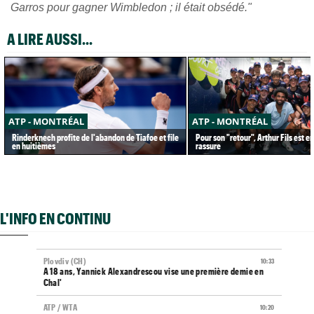
Garros pour gagner Wimbledon ; il était obsédé."
A LIRE AUSSI...
ATP - MONTRÉAL
ATP - MONTRÉAL
Rinderknech profite de l'abandon de Tiafoe et file
Pour son "retour", Arthur Fils est e
en huitièmes
rassure
L'INFO EN CONTINU
Plovdiv (CH)
10:33
A 18 ans, Yannick Alexandrescou vise une première demie en
Chal'
ATP / WTA
10:20