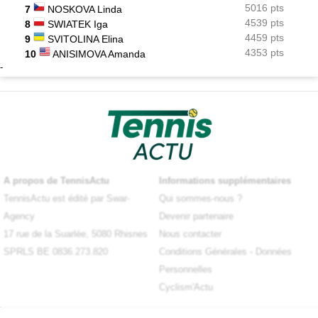
5016 pts
7
NOSKOVA Linda
4539 pts
8
SWIATEK Iga
4459 pts
9
SVITOLINA Elina
4353 pts
10
ANISIMOVA Amanda
-
A propos de TennisActu
Informations supplémentaires
TennisActu est édité par Swar-
Qui sommes-nous ?
Agency
Devenir partenaire
17 rue de la Suarlée, 5080 Rhisnes
Nous contacter
SPRLS BE 0836.273.820
Conditions Générales
-
Données
Personnelles
Cyclism'Actu