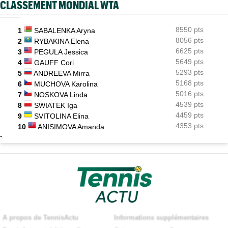
CLASSEMENT MONDIAL WTA
8550 pts
1
SABALENKA Aryna
8056 pts
2
RYBAKINA Elena
6625 pts
3
PEGULA Jessica
5649 pts
4
GAUFF Cori
5293 pts
5
ANDREEVA Mirra
5168 pts
6
MUCHOVA Karolina
5016 pts
7
NOSKOVA Linda
4539 pts
8
SWIATEK Iga
4459 pts
9
SVITOLINA Elina
4353 pts
10
ANISIMOVA Amanda
-
A propos de TennisActu
Informations supplémentaires