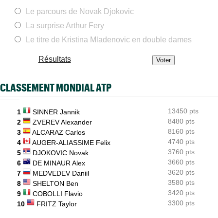
ATP - Montréal
17:30
Le parcours de Novak Djokovic
Combien touchent les joueurs au Masters 1000 de Montréal ?
La surprise Arthur Fery
ATP / WTA
17:26
Tous les programmes et les résultats de ce jeudi 6 août 2026
Le titre de Kristina Mladenovic en double dames
INTERVIEW
17:04
Résultats
Luca Van Assche : "Je peux être performant tout au long de
l’année"
CLASSEMENT MONDIAL ATP
INTERVIEW
16:39
Quentin Halys : "Je n’ai pas eu de coup de téléphone de
sponsors"
13450 pts
1
SINNER Jannik
8480 pts
WTA - Toronto
2
ZVEREV Alexander
16:11
Aryna Sabalenka propose... des conférences de presse façon F1
8160 pts
3
ALCARAZ Carlos
4740 pts
4
AUGER-ALIASSIME Felix
3760 pts
5
DJOKOVIC Novak
3660 pts
6
DE MINAUR Alex
3620 pts
7
MEDVEDEV Daniil
3580 pts
8
SHELTON Ben
3420 pts
9
COBOLLI Flavio
3300 pts
10
FRITZ Taylor