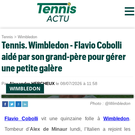
≡
Tennis
>
Wimbledon
Tennis. Wimbledon - Flavio Cobolli
aidé par son grand-père pour gérer
une petite galère
Par
Alexandre HERCHEUX
le 08/07/2026 à 11:58
WIMBLEDON
Photo : @Wimbledon
Flavio Cobolli
vit une quinzaine folle à
Wimbledon
.
Tombeur d’
Alex de Minaur
lundi, l’Italien a rejoint les