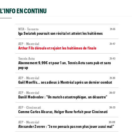
L'INFO EN CONTINU
WTA - Toronto
21:55
Iga Swiatek poursuit son récital et atteint les huitièmes
ATP - Montréal
21:47
Arthur Fils déroule et rejoint les huitièmes de finale
Tennis Actu
21:43
Abonnement 9,99€ et pour 1 an, Tennis Actu sans pub et sans
pop up
ATP - Montréal
21:20
Gaël Monfils... ses adieux à Montréal après un dernier combat
ATP - Montréal
20:57
Daniil Medvedev : "Un match catastrophique, un désastre"
ATP - Cincinnati
20:33
Comme Carlos Alcaraz, Holger Rune forfait pour Cincinnati
ATP - Montréal
20:09
Alexander Zverev : "Je ne pensais pas non plus jouer aussi mal"