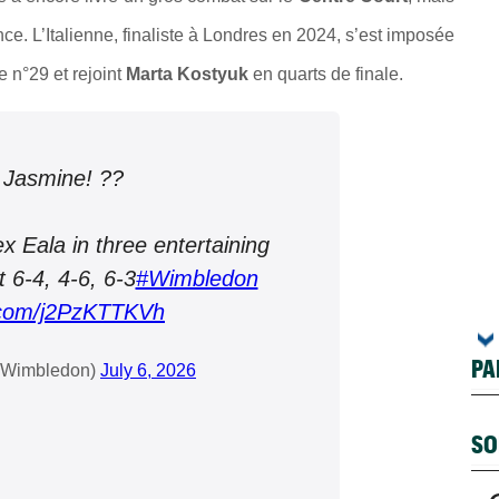
ence. L’Italienne, finaliste à Londres en 2024, s’est imposée
e n°29 et rejoint
Marta Kostyuk
en quarts de finale.
 Jasmine! ??
x Eala in three entertaining
 6-4, 4-6, 6-3
#Wimbledon
r.com/j2PzKTTKVh
PA
Wimbledon)
July 6, 2026
SO