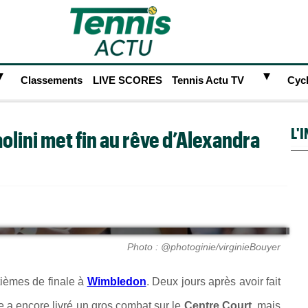
►
►
Classements
LIVE SCORES
Tennis Actu TV
Cyc
L'
lini met fin au rêve d’Alexandra
Photo : @photoginie/virginieBouyer
tièmes de finale à
Wimbledon
. Deux jours après avoir fait
ne a encore livré un gros combat sur le
Centre Court
, mais