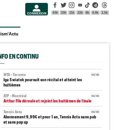
Facebook
Twitter
Instagram
Youtube
Tik Tok
Dailymotion
Threads
43k
33k
11k
22k
8k
0.9k
1.5k
CONNEXION
lism'Actu
INFO EN CONTINU
WTA - Toronto
06/08
Iga Swiatek poursuit son récital et atteint les
huitièmes
ATP - Montréal
06/08
Arthur Fils déroule et rejoint les huitièmes de finale
Tennis Actu
06/08
Abonnement 9,99€ et pour 1 an, Tennis Actu sans pub
et sans pop up