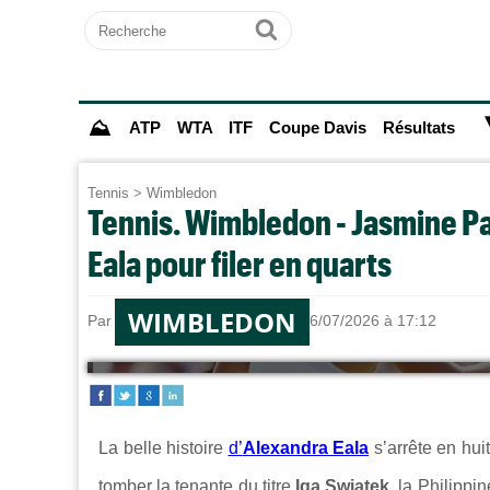
Recherche
Ok
⛰
ATP
WTA
ITF
Coupe Davis
Résultats
Tennis
>
Wimbledon
Tennis. Wimbledon - Jasmine Pao
Eala pour filer en quarts
WIMBLEDON
Par
Alexandre HERCHEUX
le 06/07/2026 à 17:12
La belle histoire
d’
Alexandra Eala
s’arrête en hui
tomber la tenante du titre
Iga Swiatek
, la Philippi