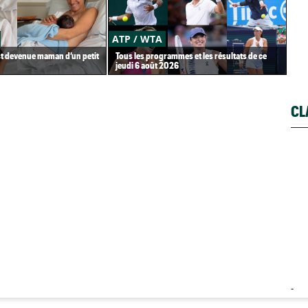
ATP / WTA
US
st devenue maman d’un petit
Tous les programmes et les résultats de ce
Gaë
jeudi 6 août 2026
Gea
CL
-