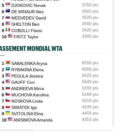
3760 pts
5
DJOKOVIC Novak
ATP / WTA
06/08
3660 pts
6
DE MINAUR Alex
Tous les programmes et les résultats de ce jeudi 6 août
 OPEN
JEUNES
3620 pts
7
MEDVEDEV Daniil
2026
3580 pts
l Monfils et Léolia Jeanjean wild-cards FFT,
Coupe Galéa : l’équipe de France U18 s
8
SHELTON Ben
 en qualifs
championne d’Europe
INTERVIEW
3420 pts
06/08
9
COBOLLI Flavio
Luca Van Assche : "Je peux être performant tout au
3300 pts
10
FRITZ Taylor
long de l’année"
ASSEMENT MONDIAL WTA
INTERVIEW
06/08
Quentin Halys : "Je n’ai pas eu de coup de téléphone de
sponsors"
8550 pts
1
SABALENKA Aryna
8056 pts
2
RYBAKINA Elena
WTA - Toronto
06/08
6625 pts
3
PEGULA Jessica
Aryna Sabalenka propose... des conférences de presse
5649 pts
4
GAUFF Cori
façon F1
5293 pts
5
ANDREEVA Mirra
5168 pts
6
MUCHOVA Karolina
5016 pts
7
NOSKOVA Linda
4539 pts
8
SWIATEK Iga
4459 pts
9
SVITOLINA Elina
4353 pts
10
ANISIMOVA Amanda