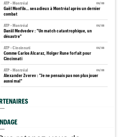
ATP - Montréal
06/08
Gaël Monfils... ses adieux à Montréal après un dernier
combat
ATP - Montréal
06/08
Daniil Medvedev : "Un match catastrophique, un
désastre"
ATP - Cincinnati
06/08
Comme Carlos Alcaraz, Holger Rune forfait pour
Cincinnati
ATP - Montréal
06/08
Alexander Zverev : "Je ne pensais pas non plus jouer
aussi mal"
WTA - Toronto
06/08
Coco Gauff sur les tests génétiques : "Je comprends
RTENAIRES
mais..."
ATP - Montréal
06/08
Auger-Aliassime, forfait : "Une douleur au niveau du
NDAGE
dos"
Carnet Rose
06/08