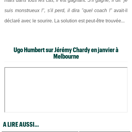
mais dans tous les cas, il est gagnant. S'il gagne, il dit "je
suis monstrueux !", s'il perd, il dira "quel coach !"
avait-il
déclaré avec le sourire. La solution est peut-être trouvée...
Ugo Humbert sur Jérémy Chardy en janvier à
Melbourne
A LIRE AUSSI...