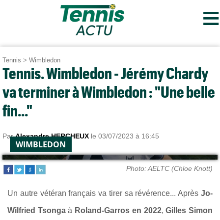
≡
Tennis
>
Wimbledon
Tennis. Wimbledon - Jérémy Chardy
va terminer à Wimbledon : "Une belle
fin..."
Par
Alexandre HERCHEUX
le 03/07/2023 à 16:45
WIMBLEDON
Photo: AELTC (Chloe Knott)
Un autre vétéran français va tirer sa révérence... Après
Jo-
Wilfried Tsonga
à
Roland-Garros en 2022
,
Gilles Simon