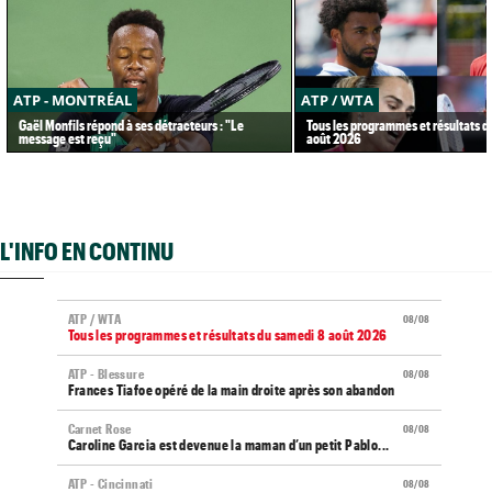
ATP - MONTRÉAL
ATP / WTA
Gaël Monfils répond à ses détracteurs : "Le
Tous les programmes et résultats d
message est reçu"
août 2026
L'INFO EN CONTINU
ATP / WTA
08/08
Tous les programmes et résultats du samedi 8 août 2026
ATP - Blessure
08/08
Frances Tiafoe opéré de la main droite après son abandon
Carnet Rose
08/08
Caroline Garcia est devenue la maman d’un petit Pablo...
ATP - Cincinnati
08/08