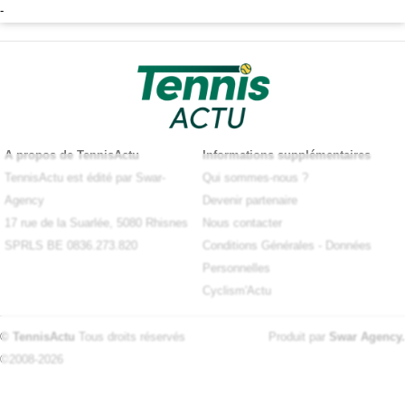
-
A propos de TennisActu
Informations supplémentaires
TennisActu est édité par Swar-
Qui sommes-nous ?
Agency
Devenir partenaire
17 rue de la Suarlée, 5080 Rhisnes
Nous contacter
SPRLS BE 0836.273.820
Conditions Générales
-
Données
Personnelles
Cyclism'Actu
© TennisActu
Tous droits réservés
Produit par
Swar Agency
.
©2008-2026