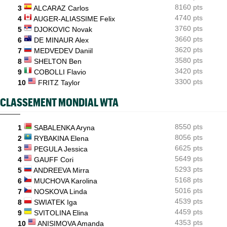
Lorenzo Musetti passe d'une équipière russe à une Ukrainienne
8160 pts
3
ALCARAZ Carlos
4740 pts
4
AUGER-ALIASSIME Felix
3760 pts
5
DJOKOVIC Novak
3660 pts
6
DE MINAUR Alex
3620 pts
7
MEDVEDEV Daniil
3580 pts
8
SHELTON Ben
3420 pts
9
COBOLLI Flavio
3300 pts
10
FRITZ Taylor
CLASSEMENT MONDIAL WTA
8550 pts
1
SABALENKA Aryna
8056 pts
2
RYBAKINA Elena
6625 pts
3
PEGULA Jessica
5649 pts
4
GAUFF Cori
5293 pts
5
ANDREEVA Mirra
5168 pts
6
MUCHOVA Karolina
5016 pts
7
NOSKOVA Linda
4539 pts
8
SWIATEK Iga
4459 pts
9
SVITOLINA Elina
4353 pts
10
ANISIMOVA Amanda