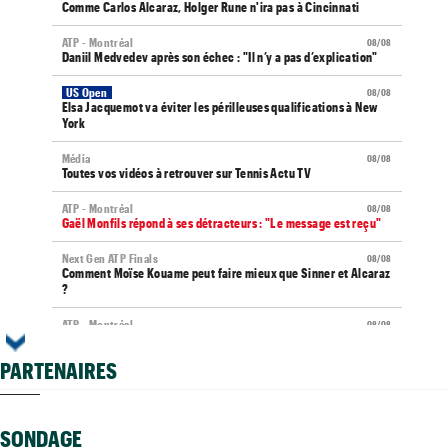
Comme Carlos Alcaraz, Holger Rune n'ira pas à Cincinnati
ATP - Montréal
08/08
Daniil Medvedev après son échec : "Il n’y a pas d’explication"
US Open
08/08
Elsa Jacquemot va éviter les périlleuses qualifications à New
York
Média
08/08
Toutes vos vidéos à retrouver sur Tennis Actu TV
ATP - Montréal
08/08
Gaël Monfils répond à ses détracteurs : "Le message est reçu"
Next Gen ATP Finals
08/08
Comment Moïse Kouame peut faire mieux que Sinner et Alcaraz
?
ATP - Montréal
08/08
Terence Atmane se tourne vers l'Ohio et un immense défi à
relever
PARTENAIRES
US Open (Q)
08/08
Sept Françaises en qualifs, Kristina Mladenovic "protégée"
SONDAGE
Istanbul (CH)
08/08