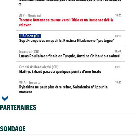
?
ATP - Montréal
18:52
Terence Atmane se tourne vers l'Ohio et un immense défi à
relever
US Open (Q)
18:48
Sept Françaises en qualifs, Kristina Mladenovic "protégée"
Istanbul (CH)
18:44
Lucas Poullain en finale en Turquie, Antoine Ghibaudo a coincé
Grodzisk Mazowiecki (CH)
18:40
Mathys Erhard passe à quelques points d'une finale
WTA - Toronto
18:25
Rybakina ne peut plus être reine, Sabalenka n°1 pour le
moment
ATP / WTA
18:23
PARTENAIRES
Tous les programmes et résultats de ce samedi 8 août 2026
ATP - Montréal
18:11
Combien gagnent les joueurs au Masters 1000 de Montréal ?
SONDAGE
ATP
17:54
Gabriel Debru retourne aux USA, son coach avait une autre