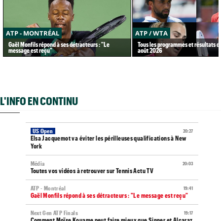
ATP - MONTRÉAL
ATP / WTA
Gaël Monfils répond à ses détracteurs : "Le
Tous les programmes et résultats d
message est reçu"
août 2026
L'INFO EN CONTINU
US Open
20:27
Elsa Jacquemot va éviter les périlleuses qualifications à New
York
Média
20:03
Toutes vos vidéos à retrouver sur Tennis Actu TV
ATP - Montréal
19:41
Gaël Monfils répond à ses détracteurs : "Le message est reçu"
Next Gen ATP Finals
19:17
Comment Moïse Kouame peut faire mieux que Sinner et Alcaraz