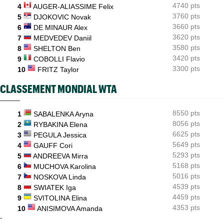
4740 pts
4
AUGER-ALIASSIME Felix
3760 pts
5
DJOKOVIC Novak
3660 pts
6
DE MINAUR Alex
3620 pts
7
MEDVEDEV Daniil
3580 pts
8
SHELTON Ben
3420 pts
9
COBOLLI Flavio
3300 pts
10
FRITZ Taylor
CLASSEMENT MONDIAL WTA
8550 pts
1
SABALENKA Aryna
8056 pts
2
RYBAKINA Elena
6625 pts
3
PEGULA Jessica
5649 pts
4
GAUFF Cori
5293 pts
5
ANDREEVA Mirra
5168 pts
6
MUCHOVA Karolina
5016 pts
7
NOSKOVA Linda
4539 pts
8
SWIATEK Iga
4459 pts
9
SVITOLINA Elina
4353 pts
10
ANISIMOVA Amanda
-