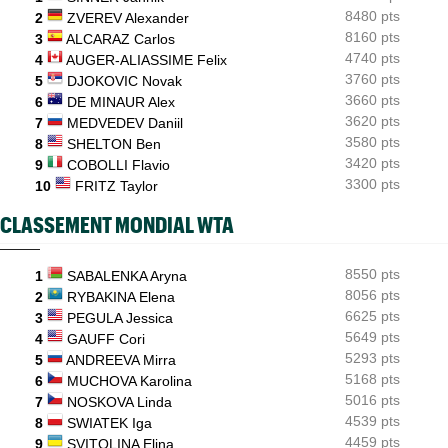
Emma Raducanu doit digérer un nouveau forfait, encore un
8480 pts
2
ZVEREV Alexander
coup dur
8160 pts
3
ALCARAZ Carlos
4740 pts
4
AUGER-ALIASSIME Felix
3760 pts
5
DJOKOVIC Novak
3660 pts
6
DE MINAUR Alex
3620 pts
7
MEDVEDEV Daniil
3580 pts
8
SHELTON Ben
3420 pts
9
COBOLLI Flavio
3300 pts
10
FRITZ Taylor
CLASSEMENT MONDIAL WTA
8550 pts
1
SABALENKA Aryna
8056 pts
2
RYBAKINA Elena
6625 pts
3
PEGULA Jessica
5649 pts
4
GAUFF Cori
5293 pts
5
ANDREEVA Mirra
5168 pts
6
MUCHOVA Karolina
5016 pts
7
NOSKOVA Linda
4539 pts
8
SWIATEK Iga
4459 pts
9
SVITOLINA Elina