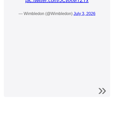
pic.twitter.com/JCviXMTZTx
— Wimbledon (@Wimbledon)
July 3, 2026