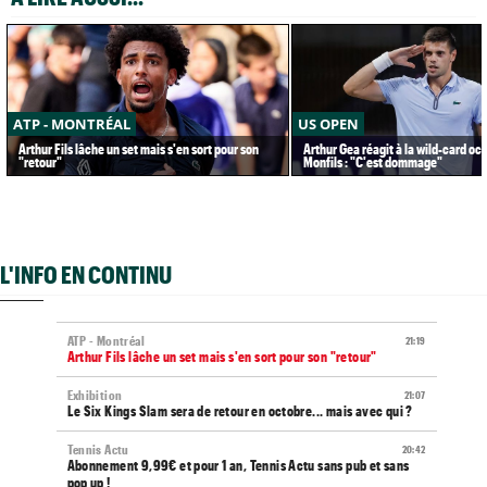
ATP - MONTRÉAL
US OPEN
Arthur Fils lâche un set mais s'en sort pour son
Arthur Gea réagit à la wild-card oc
"retour"
Monfils : "C'est dommage"
L'INFO EN CONTINU
ATP - Montréal
21:19
Arthur Fils lâche un set mais s'en sort pour son "retour"
Exhibition
21:07
Le Six Kings Slam sera de retour en octobre... mais avec qui ?
Tennis Actu
20:42
Abonnement 9,99€ et pour 1 an, Tennis Actu sans pub et sans
pop up !