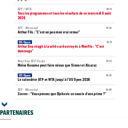
ATP / WTA
20:12
Tous les programmes et tous les résultats de ce mercredi 5 août
2026
ATP - Montréal
19:36
Arthur Fils : "C'est un peu mon vrai retour"
US Open
19:21
Arthur Gea réagit à la wild-card octroyée à Monfils : "C'est
dommage"
Next Gen ATP Finals
19:02
Moïse Kouame peut faire mieux que Sinner et Alcaraz
US Open
18:26
Le calendrier ATP et WTA jusqu'à l'US Open 2026
ATP - Montréal
18:00
Zverev : "Vous pensez que Djokovic se soucie d’une prime ?"
WTA - Toronto
17:35
Elena Rybakina peut détrôner Aryna Sabalenka à Toronto
PARTENAIRES
US Open
17:17
Gaël Monfils et Léolia Jeanjean wild-cards FFT, Gea en qualifs