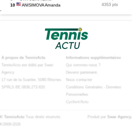
4353 pts
10
ANISIMOVA Amanda
-
A propos de TennisActu
Informations supplémentaires
TennisActu est édité par Swar-
Qui sommes-nous ?
Agency
Devenir partenaire
17 rue de la Suarlée, 5080 Rhisnes
Nous contacter
SPRLS BE 0836.273.820
Conditions Générales
-
Données
Personnelles
Cyclism'Actu
© TennisActu
Tous droits réservés
Produit par
Swar Agency
.
©2008-2026