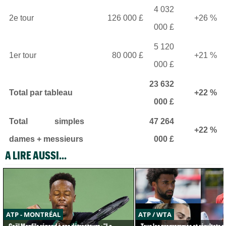
4 032
2e tour
126 000 £
+26 %
000 £
5 120
1er tour
80 000 £
+21 %
000 £
23 632
Total par tableau
+22 %
000 £
Total simples
47 264
+22 %
dames + messieurs
000 £
A LIRE AUSSI...
ATP - MONTRÉAL
ATP / WTA
Gaël Monfils répond à ses détracteurs : "Le
Tous les programmes et résultats d