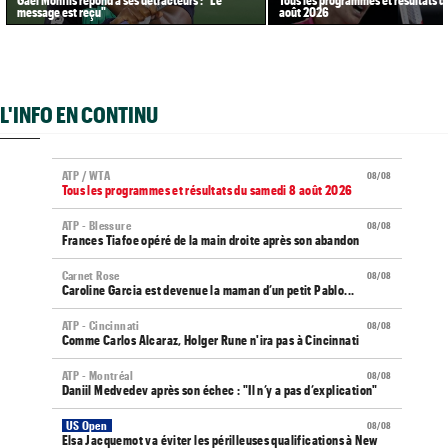
message est reçu"
août 2026
L'INFO EN CONTINU
ATP / WTA
08/08
Tous les programmes et résultats du samedi 8 août 2026
ATP - Blessure
08/08
Frances Tiafoe opéré de la main droite après son abandon
Carnet Rose
08/08
Caroline Garcia est devenue la maman d’un petit Pablo...
ATP - Cincinnati
08/08
Comme Carlos Alcaraz, Holger Rune n'ira pas à Cincinnati
ATP - Montréal
08/08
Daniil Medvedev après son échec : "Il n’y a pas d’explication"
US Open
08/08
Elsa Jacquemot va éviter les périlleuses qualifications à New