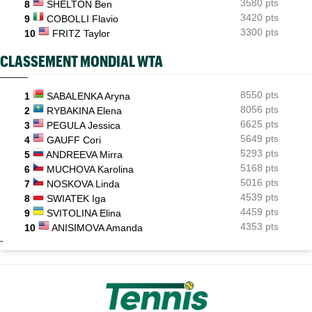
3580 pts
8
SHELTON Ben
3420 pts
9
COBOLLI Flavio
3300 pts
10
FRITZ Taylor
CLASSEMENT MONDIAL WTA
8550 pts
1
SABALENKA Aryna
8056 pts
2
RYBAKINA Elena
6625 pts
3
PEGULA Jessica
5649 pts
4
GAUFF Cori
5293 pts
5
ANDREEVA Mirra
5168 pts
6
MUCHOVA Karolina
5016 pts
7
NOSKOVA Linda
4539 pts
8
SWIATEK Iga
4459 pts
9
SVITOLINA Elina
4353 pts
10
ANISIMOVA Amanda
-