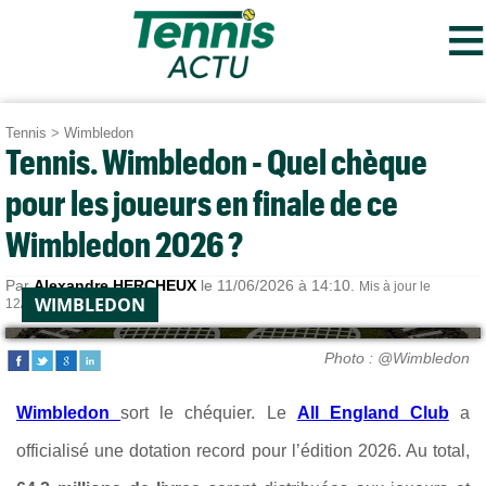
≡
Tennis
>
Wimbledon
Tennis. Wimbledon - Quel chèque
pour les joueurs en finale de ce
Wimbledon 2026 ?
Par
Alexandre HERCHEUX
le 11/06/2026 à 14:10.
Mis à jour le
WIMBLEDON
12/07/2026 à 07:16.
Photo : @Wimbledon
Wimbledon
sort le chéquier. Le
All England Club
a
officialisé une dotation record pour l’édition 2026. Au total,