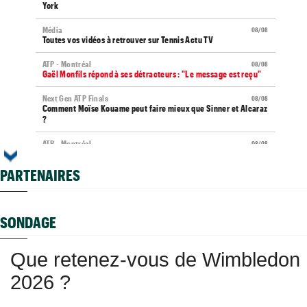
York
Média
08/08
Toutes vos vidéos à retrouver sur Tennis Actu TV
ATP - Montréal
08/08
Gaël Monfils répond à ses détracteurs : "Le message est reçu"
Next Gen ATP Finals
08/08
Comment Moïse Kouame peut faire mieux que Sinner et Alcaraz
?
ATP - Montréal
08/08
Terence Atmane se tourne vers l'Ohio et un immense défi à
relever
PARTENAIRES
US Open (Q)
08/08
Sept Françaises en qualifs, Kristina Mladenovic "protégée"
SONDAGE
Istanbul (CH)
08/08
Lucas Poullain en finale en Turquie, Antoine Ghibaudo a coincé
Que retenez-vous de Wimbledon
Grodzisk Mazowiecki (CH)
08/08
Mathys Erhard passe à quelques points d'une finale
2026 ?
WTA - Toronto
08/08
Rybakina ne peut plus être reine, Sabalenka n°1 pour le