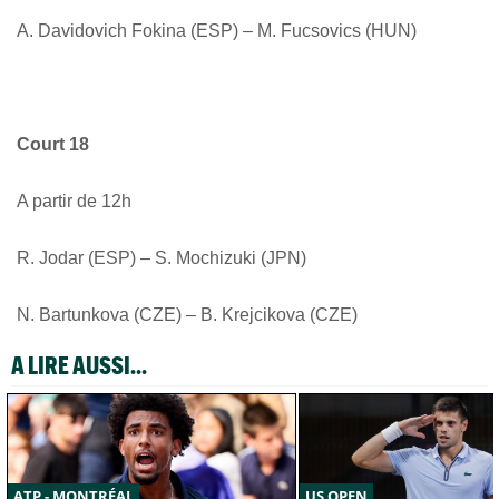
A. Davidovich Fokina (ESP) – M. Fucsovics (HUN)
Court 18
A partir de 12h
R. Jodar (ESP) – S. Mochizuki (JPN)
N. Bartunkova (CZE) – B. Krejcikova (CZE)
A LIRE AUSSI...
ATP - MONTRÉAL
US OPEN