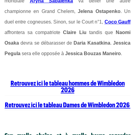
mondiale
Aryna Sabalenka
va défier une autre
championne en Grand Chelem,
Jelena Ostapenko
. Un
duel entre cogneuses. Sinon, sur le Court n°1,
Coco Gauff
affrontera sa compatriote
Claire Liu
tandis que
Naomi
Osaka
devra se débarasser de
Daria Kasatkina
.
Jessica
Pegula
sera elle opposée à
Jessica Bouzas Maneiro
.
Retrouvez ici le tableau hommes de Wimbledon
2026
Retrouvez ici le tableau Dames de Wimbledon 2026