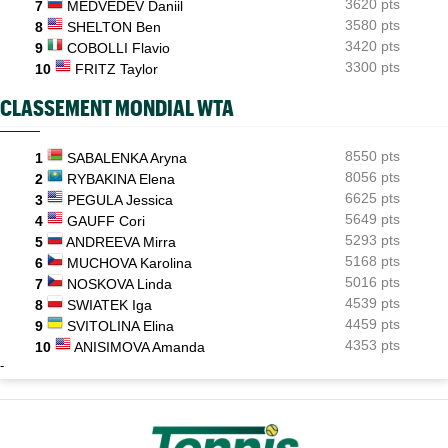
3620 pts
7
MEDVEDEV Daniil
3580 pts
8
SHELTON Ben
3420 pts
9
COBOLLI Flavio
3300 pts
10
FRITZ Taylor
CLASSEMENT MONDIAL WTA
8550 pts
1
SABALENKA Aryna
8056 pts
2
RYBAKINA Elena
6625 pts
3
PEGULA Jessica
5649 pts
4
GAUFF Cori
5293 pts
5
ANDREEVA Mirra
5168 pts
6
MUCHOVA Karolina
5016 pts
7
NOSKOVA Linda
4539 pts
8
SWIATEK Iga
4459 pts
9
SVITOLINA Elina
4353 pts
10
ANISIMOVA Amanda
-