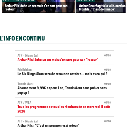
Arthur Fils lâche un set mais s'en sort pour son
Arthur Gea réagit à la wild-card oc
"retour"
Monfils : "C'est dommage"
L'INFO EN CONTINU
ATP - Montréal
05/08
Arthur Fils lâche un set mais s'en sort pour son "retour"
Exhibition
05/08
Le Six Kings Slam sera de retour en octobre... mais avec qui ?
Tennis Actu
05/08
Abonnement 9,99€ et pour 1 an, Tennis Actu sans pub et sans
pop up !
ATP / WTA
05/08
Tous les programmes et tous les résultats de ce mercredi 5 août
2026
ATP - Montréal
05/08
Arthur Fils : "C'est un peu mon vrai retour"