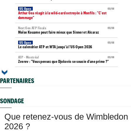
US Open
05/08
Arthur Gea réagit à la wild-card octroyée à Monfils : "C'est
dommage"
Next Gen ATP Finals
05/08
Moïse Kouame peut faire mieux que Sinner et Alcaraz
US Open
05/08
Le calendrier ATP et WTA jusqu'à l'US Open 2026
ATP - Montréal
05/08
Zverev : "Vous pensez que Djokovic se soucie d’une prime ?"
WTA - Toronto
05/08
Elena Rybakina peut détrôner Aryna Sabalenka à Toronto
PARTENAIRES
US Open
05/08
Gaël Monfils et Léolia Jeanjean wild-cards FFT, Gea en qualifs
SONDAGE
Vancouver (CH)
05/08
Après un an out, J.J. Wolf en pole pour la wild-card de l'US Open
Que retenez-vous de Wimbledon
Jeunes
05/08
Les Bleus U16 montent sur le podium au Touquet
2026 ?
Francfort (M15)
05/08