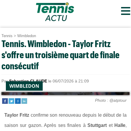
≡
Tennis
>
Wimbledon
Tennis. Wimbledon - Taylor Fritz
s'offre un troisième quart de finale
consécutif
Par
Sebastien CLAUDE
le 06/07/2026 à 21:09
WIMBLEDON
Photo : @atptour
Taylor Fritz
confirme son renouveau depuis le début de la
saison sur gazon. Après ses finales à
Stuttgart
et
Halle
,