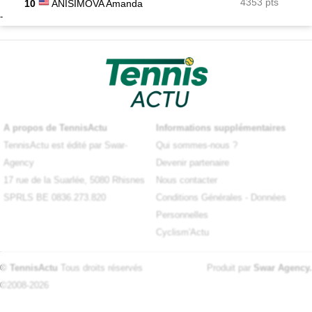
4353 pts
10
ANISIMOVA Amanda
-
A propos de TennisActu
Informations supplémentaires
TennisActu est édité par Swar-
Qui sommes-nous ?
Agency
Devenir partenaire
17 rue de la Suarlée, 5080 Rhisnes
Nous contacter
SPRLS BE 0836.273.820
Conditions Générales
-
Données
Personnelles
Cyclism'Actu
© TennisActu
Tous droits réservés
Produit par
Swar Agency
.
©2008-2026