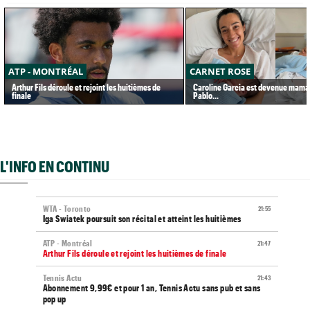
ATP - MONTRÉAL
CARNET ROSE
Arthur Fils déroule et rejoint les huitièmes de
Caroline Garcia est devenue maman
finale
Pablo...
L'INFO EN CONTINU
WTA - Toronto
21:55
Iga Swiatek poursuit son récital et atteint les huitièmes
ATP - Montréal
21:47
Arthur Fils déroule et rejoint les huitièmes de finale
Tennis Actu
21:43
Abonnement 9,99€ et pour 1 an, Tennis Actu sans pub et sans
pop up