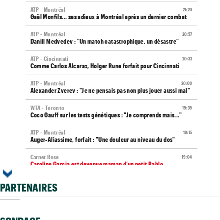
ATP - Montréal
21:20
Gaël Monfils... ses adieux à Montréal après un dernier combat
ATP - Montréal
20:57
Daniil Medvedev : "Un match catastrophique, un désastre"
ATP - Cincinnati
20:33
Comme Carlos Alcaraz, Holger Rune forfait pour Cincinnati
ATP - Montréal
20:09
Alexander Zverev : "Je ne pensais pas non plus jouer aussi mal"
WTA - Toronto
19:39
Coco Gauff sur les tests génétiques : "Je comprends mais..."
ATP - Montréal
19:15
Auger-Aliassime, forfait : "Une douleur au niveau du dos"
Carnet Rose
19:04
Caroline Garcia est devenue maman d’un petit Pablo...
US Open
18:50
PARTENAIRES
Elsa Jacquemot va éviter les périlleuses qualifications
US Open
18:40
Arthur Gea privé de wild-card, Gaël Monfils choisi : "C'est