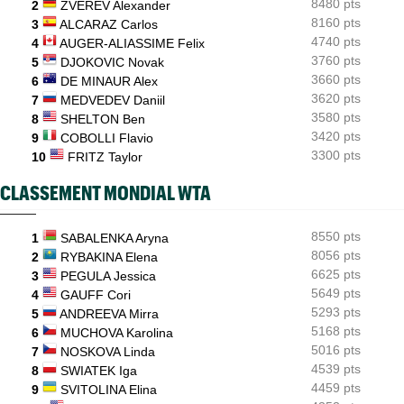
8480 pts
WTA - Toronto
2
ZVEREV Alexander
16:11
Aryna Sabalenka propose... des conférences de presse façon F1
8160 pts
3
ALCARAZ Carlos
4740 pts
4
AUGER-ALIASSIME Felix
3760 pts
5
DJOKOVIC Novak
3660 pts
6
DE MINAUR Alex
3620 pts
7
MEDVEDEV Daniil
3580 pts
8
SHELTON Ben
3420 pts
9
COBOLLI Flavio
3300 pts
10
FRITZ Taylor
CLASSEMENT MONDIAL WTA
8550 pts
1
SABALENKA Aryna
8056 pts
2
RYBAKINA Elena
6625 pts
3
PEGULA Jessica
5649 pts
4
GAUFF Cori
5293 pts
5
ANDREEVA Mirra
5168 pts
6
MUCHOVA Karolina
5016 pts
7
NOSKOVA Linda
4539 pts
8
SWIATEK Iga
4459 pts
9
SVITOLINA Elina