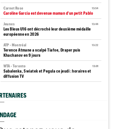
Carnet Rose
13:54
Caroline Garcia est devenue maman d’un petit Pablo
Jeunes
13:44
Les Bleus U16 ont décroché leur deuxième médaille
européenne en 2026
ATP - Montréal
13:22
Terence Atmane a scalpé Tiafoe, Draper puis
Khachanov en 9 jours
WTA - Toronto
13:01
Sabalenka, Swiatek et Pegula ce jeudi : horaires et
diffusion TV
ATP / WTA
12:43
Tous les programmes et tous les résultats de ce jeudi 6
RTENAIRES
août 2026
ATP - Montréal
12:20
Bourreau de Humbert, Daniel Merida aime croquer du
NDAGE
Français...
US Open
11:59