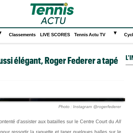
►
►
Classements
LIVE SCORES
Tennis Actu TV
Cyc
L'
ussi élégant, Roger Federer a tapé
Photo : Instagram @rogerfederer
ontenté d'assister aux batailles sur le Centre Court du
All
our ressortir la raquette et taper quelques balles sur le