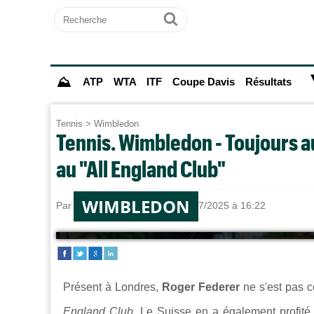
Recherche
Ok
⛰
ATP
WTA
ITF
Coupe Davis
Résultats
Tennis
>
Wimbledon
Tennis. Wimbledon - Toujours a
au "All England Club"
WIMBLEDON
Par
Sebastien CLAUDE
le 13/07/2025 à 16:22
Présent à Londres,
Roger Federer
ne s'est pas c
England Club
. Le Suisse en a également profité p