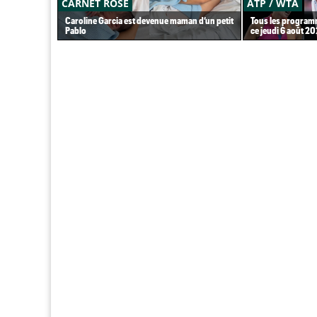
CARNET ROSE
ATP / WTA
Caroline Garcia est devenue maman d’un petit
Tous les programm
Pablo
ce jeudi 6 août 2