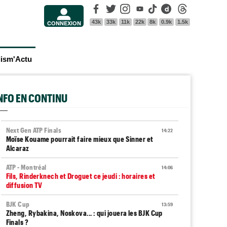
Facebook
Twitter
Instagram
Youtube
Tik Tok
Dailymotion
Threads
43k
33k
11k
22k
8k
0.9k
1.5k
CONNEXION
lism'Actu
INFO EN CONTINU
Next Gen ATP Finals
14:22
Moïse Kouame pourrait faire mieux que Sinner et
Alcaraz
ATP - Montréal
14:06
Fils, Rinderknech et Droguet ce jeudi : horaires et
diffusion TV
BJK Cup
13:59
Zheng, Rybakina, Noskova... : qui jouera les BJK Cup
Finals ?