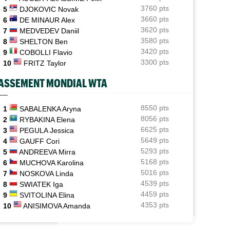
3760 pts
5
DJOKOVIC Novak
ATP - Montréal
10:40
3660 pts
6
DE MINAUR Alex
Gaël Monfils : ses adieux à Montréal après un dernier
3620 pts
7
MEDVEDEV Daniil
combat
3580 pts
8
SHELTON Ben
ATP - Montréal
3420 pts
09:59
9
COBOLLI Flavio
Zverev, Medvedev et Fritz : hécatombe chez les
3300 pts
10
FRITZ Taylor
favoris
ASSEMENT MONDIAL WTA
ATP - Montréal
09:21
Coup dur à domicile pour Auger-Aliassime, Droguet
saisit sa chance
8550 pts
1
SABALENKA Aryna
8056 pts
2
RYBAKINA Elena
WTA - Toronto
08:45
6625 pts
3
PEGULA Jessica
Iga Swiatek change son jeu : "Je fais trop de choses
5649 pts
4
GAUFF Cori
trop vite..."
5293 pts
5
ANDREEVA Mirra
5168 pts
6
MUCHOVA Karolina
5016 pts
7
NOSKOVA Linda
4539 pts
8
SWIATEK Iga
4459 pts
9
SVITOLINA Elina
4353 pts
10
ANISIMOVA Amanda