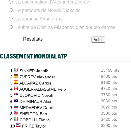
La confirmation d'Alexander Zverev
ATP
08/08
Le parcours de Novak Djokovic
Gabriel Debru retourne aux USA, son coach avait une autre
idée...
La surprise Arthur Fery
Le titre de Kristina Mladenovic en double dames
ATP - Montréal
08/08
Arthur Fils et Rinderknech ce samedi... horaires et diffusion TV
Résultats
ATP - Montréal
08/08
Dani Mérida explose en 2026 : le Top 50 et un nouveau cap
CLASSEMENT MONDIAL ATP
Jeunes
08/08
Le Cap d'Agde offre une route directe vers le prestigieux
Orange Bowl
13450 pts
1
SINNER Jannik
8480 pts
US Open
2
ZVEREV Alexander
08/08
Lorenzo Musetti passe d'une équipière russe à une Ukrainienne
8160 pts
3
ALCARAZ Carlos
4740 pts
4
AUGER-ALIASSIME Felix
3760 pts
5
DJOKOVIC Novak
3660 pts
6
DE MINAUR Alex
3620 pts
7
MEDVEDEV Daniil
3580 pts
8
SHELTON Ben
3420 pts
9
COBOLLI Flavio
3300 pts
10
FRITZ Taylor