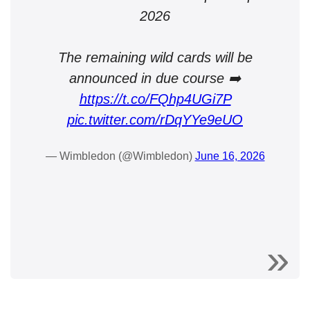
2026
The remaining wild cards will be
announced in due course ➡️
https://t.co/FQhp4UGi7P
pic.twitter.com/rDqYYe9eUO
— Wimbledon (@Wimbledon)
June 16, 2026