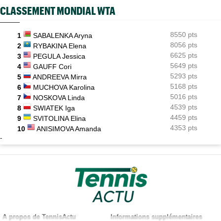
CLASSEMENT MONDIAL WTA
8550 pts
1
SABALENKA Aryna
8056 pts
2
RYBAKINA Elena
6625 pts
3
PEGULA Jessica
5649 pts
4
GAUFF Cori
5293 pts
5
ANDREEVA Mirra
5168 pts
6
MUCHOVA Karolina
5016 pts
7
NOSKOVA Linda
4539 pts
8
SWIATEK Iga
4459 pts
9
SVITOLINA Elina
4353 pts
10
ANISIMOVA Amanda
-
A propos de TennisActu
Informations supplémentaires