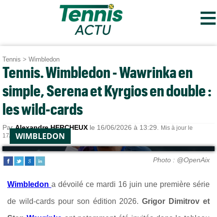
≡
Tennis
>
Wimbledon
Tennis. Wimbledon - Wawrinka en
simple, Serena et Kyrgios en double :
les wild-cards
Par
Alexandre HERCHEUX
le 16/06/2026 à 13:29.
Mis à jour le
WIMBLEDON
17/06/2026 à 07:22.
Photo : @OpenAix
Wimbledon
a dévoilé ce mardi 16 juin une première série
de wild-cards pour son édition 2026.
Grigor Dimitrov et