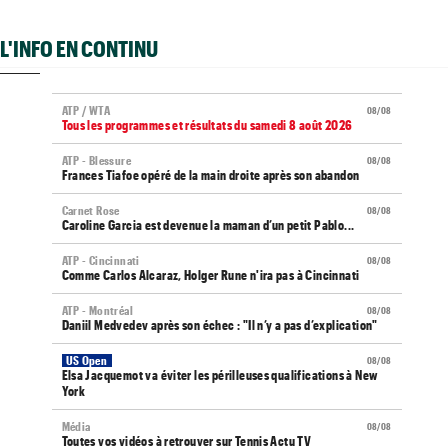
L'INFO EN CONTINU
ATP / WTA
08/08
Tous les programmes et résultats du samedi 8 août 2026
ATP - Blessure
08/08
Frances Tiafoe opéré de la main droite après son abandon
Carnet Rose
08/08
Caroline Garcia est devenue la maman d’un petit Pablo...
ATP - Cincinnati
08/08
Comme Carlos Alcaraz, Holger Rune n'ira pas à Cincinnati
ATP - Montréal
08/08
Daniil Medvedev après son échec : "Il n’y a pas d’explication"
US Open
08/08
Elsa Jacquemot va éviter les périlleuses qualifications à New
York
Média
08/08
Toutes vos vidéos à retrouver sur Tennis Actu TV