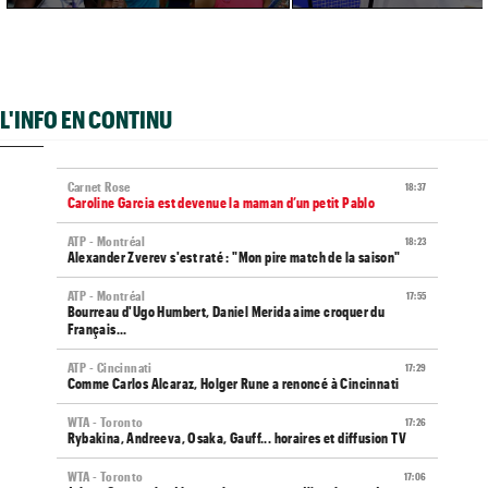
L'INFO EN CONTINU
Carnet Rose
18:37
Caroline Garcia est devenue la maman d’un petit Pablo
ATP - Montréal
18:23
Alexander Zverev s'est raté : "Mon pire match de la saison"
ATP - Montréal
17:55
Bourreau d'Ugo Humbert, Daniel Merida aime croquer du
Français...
ATP - Cincinnati
17:29
Comme Carlos Alcaraz, Holger Rune a renoncé à Cincinnati
WTA - Toronto
17:26
Rybakina, Andreeva, Osaka, Gauff... horaires et diffusion TV
WTA - Toronto
17:06