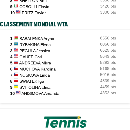
8
SHELTON Ben
3420 pts
9
COBOLLI Flavio
3300 pts
10
FRITZ Taylor
CLASSEMENT MONDIAL WTA
8550 pts
1
SABALENKA Aryna
8056 pts
2
RYBAKINA Elena
6625 pts
3
PEGULA Jessica
5649 pts
4
GAUFF Cori
5293 pts
5
ANDREEVA Mirra
5168 pts
6
MUCHOVA Karolina
5016 pts
7
NOSKOVA Linda
4539 pts
8
SWIATEK Iga
4459 pts
9
SVITOLINA Elina
4353 pts
10
ANISIMOVA Amanda
-