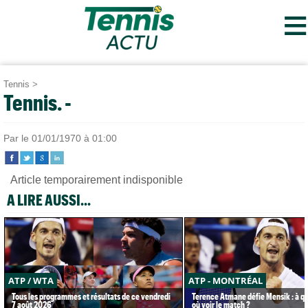
≡
Tennis
>
Tennis. -
Par
le 01/01/1970 à 01:00
Article temporairement indisponible
A LIRE AUSSI...
ATP / WTA
ATP - MONTRÉAL
Tous les programmes et résultats de ce vendredi
Terence Atmane défie Mensik : à qu
7 août 2026
où voir le match ?