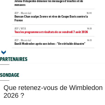
Jelena Ostapenko dénonce les messages d'insultes et de
menaces
ATP - Montréal
16:44
Duncan Chan scalpe Zverev et rêve de Coupe Davis contre la
France
ATP / WTA
16:25
Tous les programmes et résultats de ce vendredi 7 août 2026
ATP - Montréal
16:22
Daniil Medvedev après son échec : "Un véritable désastre"
Jeunes
16:00
Championne du monde en 2025, la France U14 a été éliminée en
PARTENAIRES
poules
WTA - Toronto
15:33
Coco Gauff : "Je soutiens la communauté trans, mais..."
SONDAGE
Jeunes
15:05
Coupe Galéa : l’équipe de France U18 championne d’Europe
Que retenez-vous de Wimbledon
2026
2026 ?
US Open
14:40
Lorenzo Musetti passe d'une partenaire russe à une
Ukrainienne