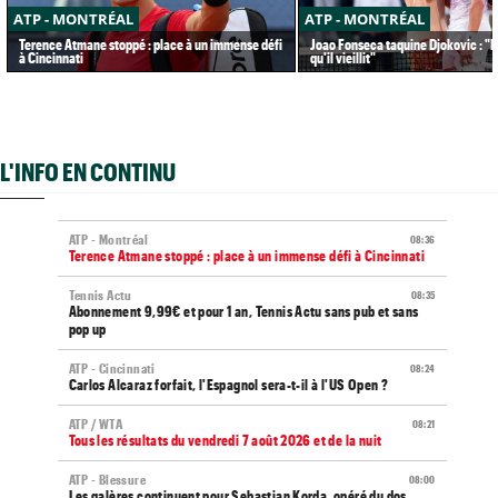
ATP - MONTRÉAL
ATP - MONTRÉAL
Terence Atmane stoppé : place à un immense défi
Joao Fonseca taquine Djokovic : "Il
à Cincinnati
qu'il vieillit"
L'INFO EN CONTINU
ATP - Montréal
08:36
Terence Atmane stoppé : place à un immense défi à Cincinnati
Tennis Actu
08:35
Abonnement 9,99€ et pour 1 an, Tennis Actu sans pub et sans
pop up
ATP - Cincinnati
08:24
Carlos Alcaraz forfait, l'Espagnol sera-t-il à l'US Open ?
ATP / WTA
08:21
Tous les résultats du vendredi 7 août 2026 et de la nuit
ATP - Blessure
08:00
Les galères continuent pour Sebastian Korda, opéré du dos