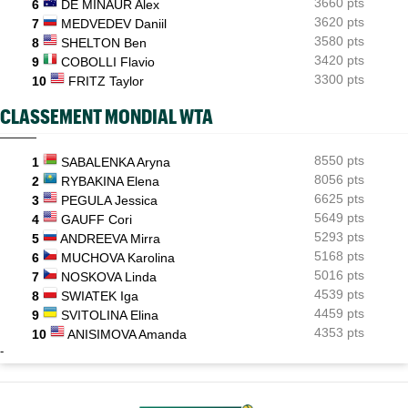
3660 pts
6
DE MINAUR Alex
3620 pts
7
MEDVEDEV Daniil
3580 pts
8
SHELTON Ben
3420 pts
9
COBOLLI Flavio
3300 pts
10
FRITZ Taylor
CLASSEMENT MONDIAL WTA
8550 pts
1
SABALENKA Aryna
8056 pts
2
RYBAKINA Elena
6625 pts
3
PEGULA Jessica
5649 pts
4
GAUFF Cori
5293 pts
5
ANDREEVA Mirra
5168 pts
6
MUCHOVA Karolina
5016 pts
7
NOSKOVA Linda
4539 pts
8
SWIATEK Iga
4459 pts
9
SVITOLINA Elina
4353 pts
10
ANISIMOVA Amanda
-