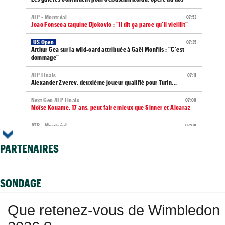
ATP - Montréal
07:53
Joao Fonseca taquine Djokovic : "Il dit ça parce qu'il vieillit"
US Open
07:35
Arthur Gea sur la wild-card attribuée à Gaël Monfils : "C'est
dommage"
ATP Finals
07:11
Alexander Zverev, deuxième joueur qualifié pour Turin...
Next Gen ATP Finals
07:00
Moïse Kouame, 17 ans, peut faire mieux que Sinner et Alcaraz
ATP - Montréal
07/08
Dernier Top 10 en lice, Ben Shelton assume son statut
PARTENAIRES
WTA - Toronto
07/08
Fernandez surprend Andreeva, Rybakina en contrôle
ATP - Montréal
07/08
SONDAGE
Auger-Aliassime après son forfait : "Je pouvais à peine servir""
ATP - Montréal
07/08
Que retenez-vous de Wimbledon
Arthur Fils : "C’est presque plus lent que la terre battue"