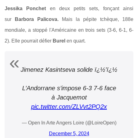
Jessika Ponchet
en deux petits sets, fonçant ainsi
sur
Barbora Palicova.
Mais la pépite tchèque, 188e
mondiale, a stoppé l'Américaine en trois sets (3-6, 6-1, 6-
2). Elle pourrait défier
Burel
en quart.
Jimenez Kasintseva solide ï¿½'ï¿½
L’Andorrane s’impose 6-3 7-6 face
à Jacquemot
pic.twitter.com/ZLVvt2PQ2x
— Open In Arte Angers Loire (@LoireOpen)
December 5, 2024