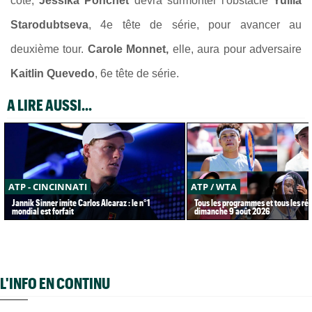
côté,
Jessika Ponchet
devra surmonter l'obstacle
Yuliia
Starodubtseva
, 4e tête de série, pour avancer au
deuxième tour.
Carole Monnet,
elle, aura pour adversaire
Kaitlin Quevedo
, 6e tête de série.
A LIRE AUSSI...
ATP - CINCINNATI
ATP / WTA
Jannik Sinner imite Carlos Alcaraz : le n°1
Tous les programmes et tous les rés
mondial est forfait
dimanche 9 août 2026
L'INFO EN CONTINU