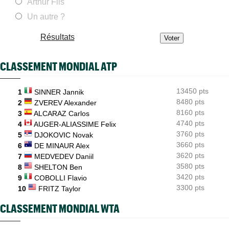
Arthur Fils
WTA - Toronto
09/08
Un autre ?
Sept victoires de rang et... un dinosaure : l'Eala-mania au
Canada
Résultats
WTA - Toronto
09/08
Ex numéro 1 junior, Alina Korneeva renaît après de longues
galères
CLASSEMENT MONDIAL ATP
ATP - Toronto
09/08
Ben Shelton a effacé une anomalie étonnante en Masters 1000
13450 pts
1
SINNER Jannik
8480 pts
2
ZVEREV Alexander
8160 pts
3
ALCARAZ Carlos
4740 pts
4
AUGER-ALIASSIME Felix
3760 pts
5
DJOKOVIC Novak
3660 pts
6
DE MINAUR Alex
3620 pts
7
MEDVEDEV Daniil
3580 pts
8
SHELTON Ben
3420 pts
9
COBOLLI Flavio
3300 pts
10
FRITZ Taylor
CLASSEMENT MONDIAL WTA