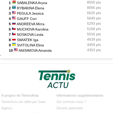
8550 pts
1
SABALENKA Aryna
8056 pts
2
RYBAKINA Elena
6625 pts
3
PEGULA Jessica
5649 pts
4
GAUFF Cori
5293 pts
5
ANDREEVA Mirra
5168 pts
6
MUCHOVA Karolina
5016 pts
7
NOSKOVA Linda
4539 pts
8
SWIATEK Iga
4459 pts
9
SVITOLINA Elina
4353 pts
10
ANISIMOVA Amanda
-
A propos de TennisActu
Informations supplémentaires
TennisActu est édité par Swar-
Qui sommes-nous ?
Agency
Devenir partenaire