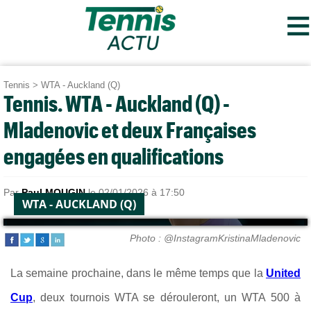
≡
Tennis
>
WTA - Auckland (Q)
Tennis. WTA - Auckland (Q) -
Mladenovic et deux Françaises
engagées en qualifications
Par
Paul MOUGIN
le 02/01/2026 à 17:50
WTA - AUCKLAND (Q)
Photo : @InstagramKristinaMladenovic
La semaine prochaine, dans le même temps que la
United
Cup
, deux tournois WTA se dérouleront, un WTA 500 à