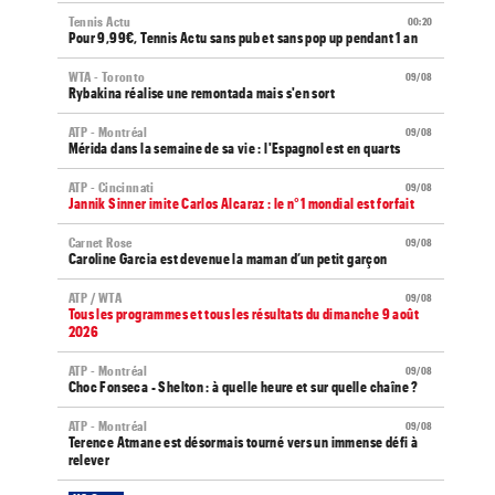
Tennis Actu
00:20
Pour 9,99€, Tennis Actu sans pub et sans pop up pendant 1 an
WTA - Toronto
09/08
Rybakina réalise une remontada mais s'en sort
ATP - Montréal
09/08
Mérida dans la semaine de sa vie : l'Espagnol est en quarts
ATP - Cincinnati
09/08
Jannik Sinner imite Carlos Alcaraz : le n°1 mondial est forfait
Carnet Rose
09/08
Caroline Garcia est devenue la maman d’un petit garçon
ATP / WTA
09/08
Tous les programmes et tous les résultats du dimanche 9 août
2026
ATP - Montréal
09/08
Choc Fonseca - Shelton : à quelle heure et sur quelle chaîne ?
ATP - Montréal
09/08
Terence Atmane est désormais tourné vers un immense défi à
relever