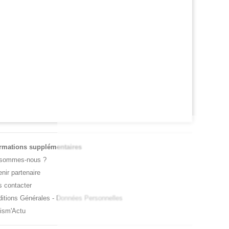
RNET ROSE
ATP / WTA
oline Garcia est devenue la maman d’un
Tous les résultats de ce jeudi 6 août 20
it Pablo
de la nuit
ormations supplémentaires
 sommes-nous ?
nir partenaire
 contacter
itions Générales
-
Données Personnelles
ism'Actu