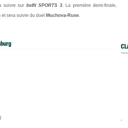
à suivre sur
beIN SPORTS 3
. La première demi-finale,
h et sera suivie du duel
Muchova-Ruse
.
mburg
CL
)
-