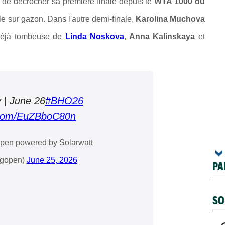
 de décrocher sa première finale depuis le
WTA 1000 du
e sur gazon. Dans l'autre demi-finale,
Karolina Muchova
déjà tombeuse de
Linda Noskova
, Anna Kalinskaya
et
y | June 26
#BHO26
r.com/EuZBboC80n
en powered by Solarwatt
gopen)
June 25, 2026
PA
SO