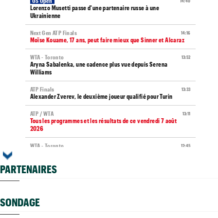
US Open
14:40
Lorenzo Musetti passe d'une partenaire russe à une
Ukrainienne
Next Gen ATP Finals
14:16
Moïse Kouame, 17 ans, peut faire mieux que Sinner et Alcaraz
WTA - Toronto
13:52
Aryna Sabalenka, une cadence plus vue depuis Serena
Williams
ATP Finals
13:33
Alexander Zverev, le deuxième joueur qualifié pour Turin
ATP / WTA
13:11
Tous les programmes et les résultats de ce vendredi 7 août
2026
WTA - Toronto
12:45
Rybakina ne peut plus être reine, Sabalenka reste n°1 mondiale
PARTENAIRES
WTA - Toronto
12:22
Rybakina, Andreeva, Osaka, Gauff : horaires et diffusion TV
ATP - Montréal
12:04
SONDAGE
Terence Atmane défie Mensik : à quelle heure et où voir le
match ?