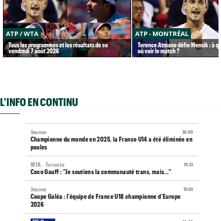
ATP / WTA
ATP - MONTRÉAL
Tous les programmes et les résultats de ce
Terence Atmane défie Mensik : à qu
vendredi 7 août 2026
où voir le match ?
L'INFO EN CONTINU
Jeunes
16:00
Championne du monde en 2025, la France U14 a été éliminée en
poules
WTA - Toronto
15:33
Coco Gauff : "Je soutiens la communauté trans, mais..."
Jeunes
15:05
Coupe Galéa : l’équipe de France U18 championne d’Europe
2026