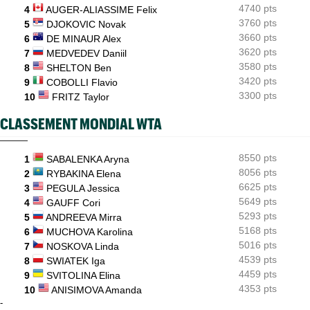
4740 pts
Musetti
4
AUGER-ALIASSIME Felix
3760 pts
5
DJOKOVIC Novak
ATP / WTA
09:20
3660 pts
6
DE MINAUR Alex
Tous les résultats de ce jeudi 6 août 2026 et de la nuit
3620 pts
7
MEDVEDEV Daniil
3580 pts
8
SHELTON Ben
3420 pts
9
COBOLLI Flavio
3300 pts
10
FRITZ Taylor
CLASSEMENT MONDIAL WTA
8550 pts
1
SABALENKA Aryna
8056 pts
2
RYBAKINA Elena
6625 pts
3
PEGULA Jessica
5649 pts
4
GAUFF Cori
5293 pts
5
ANDREEVA Mirra
5168 pts
6
MUCHOVA Karolina
5016 pts
7
NOSKOVA Linda
4539 pts
8
SWIATEK Iga
4459 pts
9
SVITOLINA Elina
4353 pts
10
ANISIMOVA Amanda
-