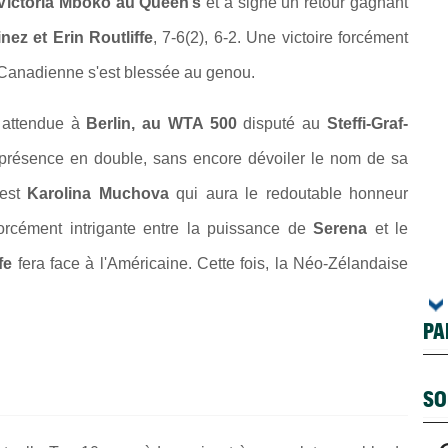
Victoria Mboko au Queen’s
et a signé un retour gagnant
nez et Erin Routliffe
, 7-6(2), 6-2. Une victoire forcément
Canadienne s'est blessée au genou.
 attendue à
Berlin, au WTA 500
disputé au
Steffi-Graf-
sa présence en double, sans encore dévoiler le nom de sa
'est
Karolina Muchova
qui aura le redoutable honneur
orcément intrigante entre la puissance de
Serena
et le
ffe
fera face à l'Américaine. Cette fois, la Néo-Zélandaise
PA
SO