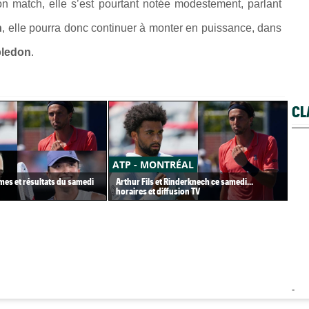
n match, elle s’est pourtant notée modestement, parlant
n
, elle pourra donc continuer à monter en puissance, dans
ledon
.
CL
ATP - MONTRÉAL
AT
es et résultats du samedi
Arthur Fils et Rinderknech ce samedi...
En 
horaires et diffusion TV
ann
-