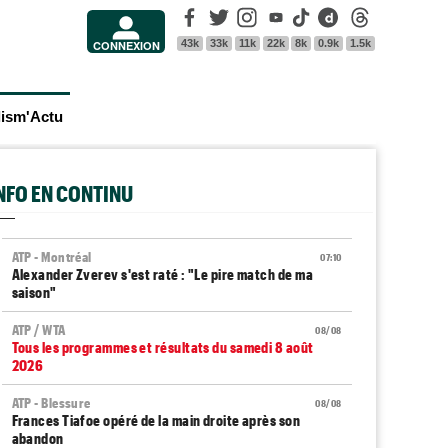
Facebook
Twitter
Instagram
Youtube
Tik Tok
Dailymotion
Threads
43k
33k
11k
22k
8k
0.9k
1.5k
CONNEXION
lism'Actu
INFO EN CONTINU
ATP - Montréal
07:10
Alexander Zverev s'est raté : "Le pire match de ma
saison"
ATP / WTA
08/08
Tous les programmes et résultats du samedi 8 août
2026
ATP - Blessure
08/08
Frances Tiafoe opéré de la main droite après son
abandon