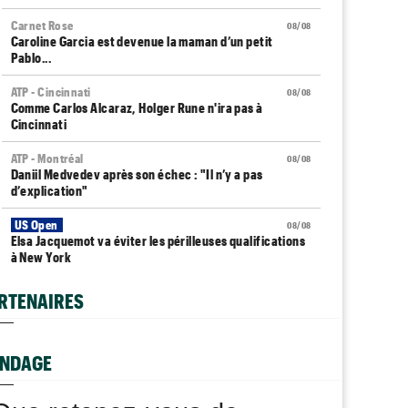
Carnet Rose
08/08
Caroline Garcia est devenue la maman d’un petit
Pablo...
ATP - Cincinnati
08/08
Comme Carlos Alcaraz, Holger Rune n'ira pas à
Cincinnati
ATP - Montréal
08/08
Daniil Medvedev après son échec : "Il n’y a pas
d’explication"
US Open
08/08
Elsa Jacquemot va éviter les périlleuses qualifications
à New York
Média
08/08
RTENAIRES
Toutes vos vidéos à retrouver sur Tennis Actu TV
ATP - Montréal
08/08
Gaël Monfils répond à ses détracteurs : "Le message
NDAGE
est reçu"
Next Gen ATP Finals
08/08