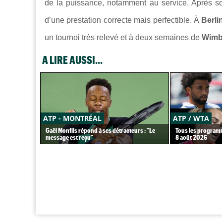
de la puissance, notamment au service. Après so
d’une prestation correcte mais perfectible. À
Berli
un tournoi très relevé et à deux semaines de
Wimb
A LIRE AUSSI...
ATP - MONTRÉAL
ATP / WTA
Gaël Monfils répond à ses détracteurs : "Le
Tous les programm
message est reçu"
8 août 2026