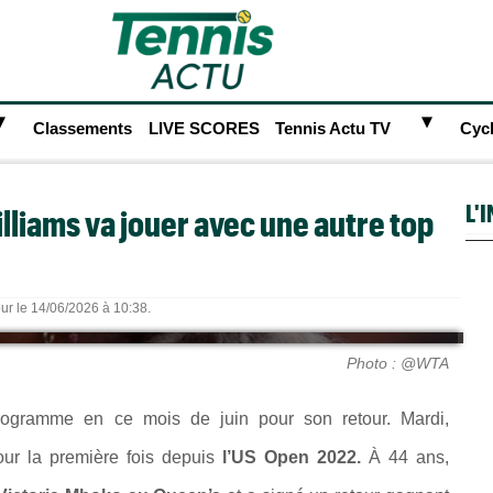
►
►
Classements
LIVE SCORES
Tennis Actu TV
Cyc
L'
illiams va jouer avec une autre top
our le 14/06/2026 à 10:38.
Photo : @WTA
ogramme en ce mois de juin pour son retour. Mardi,
pour la première fois depuis
l’US Open 2022.
À 44 ans,