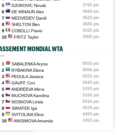
Montréal ?
3760 pts
5
DJOKOVIC Novak
3660 pts
6
DE MINAUR Alex
ATP
08/08
3620 pts
7
MEDVEDEV Daniil
Gabriel Debru retourne aux USA, son coach avait une
autre idée...
3580 pts
8
SHELTON Ben
3420 pts
9
COBOLLI Flavio
ATP - Montréal
08/08
3300 pts
10
FRITZ Taylor
Arthur Fils et Rinderknech ce samedi... horaires et
diffusion TV
ASSEMENT MONDIAL WTA
ATP - Montréal
08/08
Dani Mérida explose en 2026 : le Top 50 et un nouveau
8550 pts
1
SABALENKA Aryna
cap
8056 pts
2
RYBAKINA Elena
P - CINCINNATI
ATP - MONTRÉAL
6625 pts
3
PEGULA Jessica
larmes à Montréal, Jack Draper est
Terence Atmane se tourne vers l'Ohio e
Jeunes
08/08
5649 pts
4
GAUFF Cori
oncé à Cincinnati
immense défi à relever
Le Cap d'Agde offre une route directe vers le
5293 pts
5
ANDREEVA Mirra
prestigieux Orange Bowl
5168 pts
6
MUCHOVA Karolina
5016 pts
7
NOSKOVA Linda
4539 pts
8
SWIATEK Iga
4459 pts
9
SVITOLINA Elina
4353 pts
10
ANISIMOVA Amanda