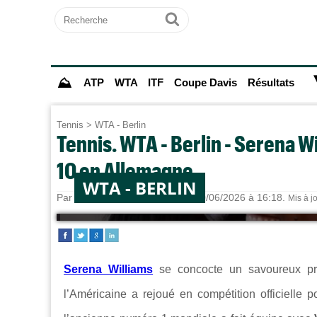
Recherche
Ok
⛰
ATP
WTA
ITF
Coupe Davis
Résultats
Tennis
>
WTA - Berlin
Tennis. WTA - Berlin - Serena W
10 en Allemagne
WTA - BERLIN
Par
Alexandre HERCHEUX
le 10/06/2026 à 16:18.
Mis à j
Serena Williams
se concocte un savoureux pr
l’Américaine a rejoué en compétition officielle 