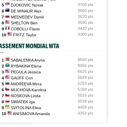
Holger Rune espéré à Cincinnati, mais sa mère sème le
3760 pts
5
DJOKOVIC Novak
doute...
3660 pts
6
DE MINAUR Alex
P - MONTRÉAL
ATP - CINCINNATI
3620 pts
7
MEDVEDEV Daniil
US Open (Q)
ence Atmane saisit sa chance, Jack Draper
Carlos Alcaraz forfait, l'inquiétude gra
05/08
3580 pts
larmes
avant l'US Open
Bonzi proche du tableau, Gea, Draper et Wawrinka en
8
SHELTON Ben
qualifs
3420 pts
9
COBOLLI Flavio
3300 pts
10
FRITZ Taylor
US Open (Q)
05/08
Sept Françaises engagées en qualifs, Kristina
ASSEMENT MONDIAL WTA
Mladenovic protégée
US Open
8550 pts
05/08
1
SABALENKA Aryna
Emma Raducanu doit digérer un nouveau forfait,
8056 pts
2
RYBAKINA Elena
encore un coup dur
6625 pts
3
PEGULA Jessica
5649 pts
4
GAUFF Cori
5293 pts
5
ANDREEVA Mirra
5168 pts
6
MUCHOVA Karolina
5016 pts
7
NOSKOVA Linda
4539 pts
8
SWIATEK Iga
4459 pts
9
SVITOLINA Elina
4353 pts
10
ANISIMOVA Amanda