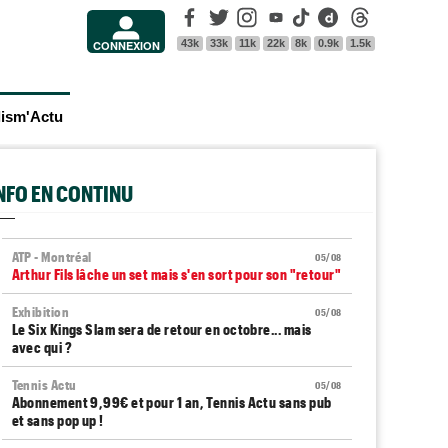
Facebook
Twitter
Instagram
Youtube
Tik Tok
Dailymotion
Threads
43k
33k
11k
22k
8k
0.9k
1.5k
CONNEXION
lism'Actu
INFO EN CONTINU
ATP - Montréal
05/08
Arthur Fils lâche un set mais s'en sort pour son "retour"
Exhibition
05/08
Le Six Kings Slam sera de retour en octobre... mais
avec qui ?
Tennis Actu
05/08
Abonnement 9,99€ et pour 1 an, Tennis Actu sans pub
et sans pop up !