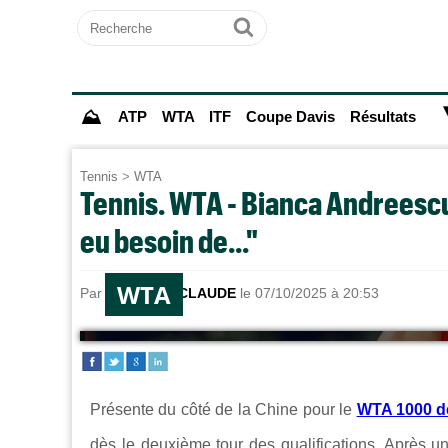
Recherche
Ok
⛰
ATP
WTA
ITF
Coupe Davis
Résultats
Tennis
>
WTA
Tennis. WTA - Bianca Andreescu s
eu besoin de..."
WTA
Par
Sebastien CLAUDE
le 07/10/2025 à 20:53
Présente du côté de la Chine pour le
WTA 1000 
dès le deuxième tour des qualifications. Après un