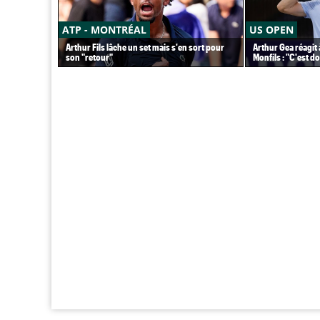
ATP - MONTRÉAL
US OPEN
Arthur Fils lâche un set mais s'en sort pour
Arthur Gea réagit 
son "retour"
Monfils : "C'est 