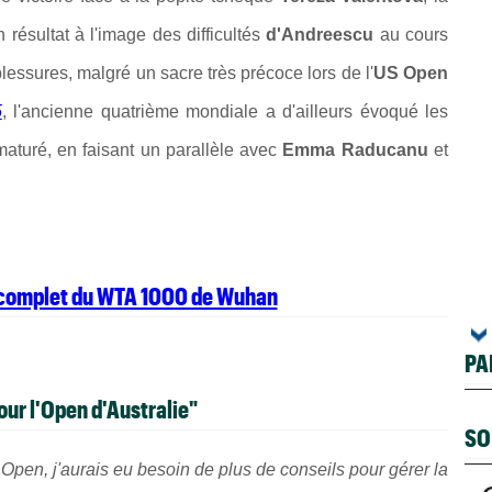
n résultat à l'image des difficultés
d'Andreescu
au cours
lessures, malgré un sacre très précoce lors de l'
US Open
5
, l'ancienne quatrième mondiale a d'ailleurs évoqué les
maturé, en faisant un parallèle avec
Emma Raducanu
et
.
u complet du WTA 1000 de Wuhan
PA
our l'Open d'Australie"
SO
 Open, j'aurais eu besoin de plus de conseils pour gérer la