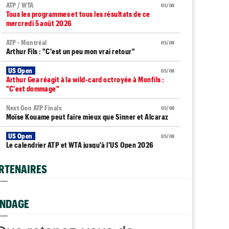
ATP / WTA
05/08
Tous les programmes et tous les résultats de ce
mercredi 5 août 2026
ATP - Montréal
05/08
Arthur Fils : "C'est un peu mon vrai retour"
US Open
05/08
Arthur Gea réagit à la wild-card octroyée à Monfils :
"C'est dommage"
Next Gen ATP Finals
05/08
Moïse Kouame peut faire mieux que Sinner et Alcaraz
US Open
05/08
Le calendrier ATP et WTA jusqu'à l'US Open 2026
ATP - Montréal
05/08
RTENAIRES
Zverev : "Vous pensez que Djokovic se soucie d’une
prime ?"
NDAGE
WTA - Toronto
05/08
Elena Rybakina peut détrôner Aryna Sabalenka à
Toronto