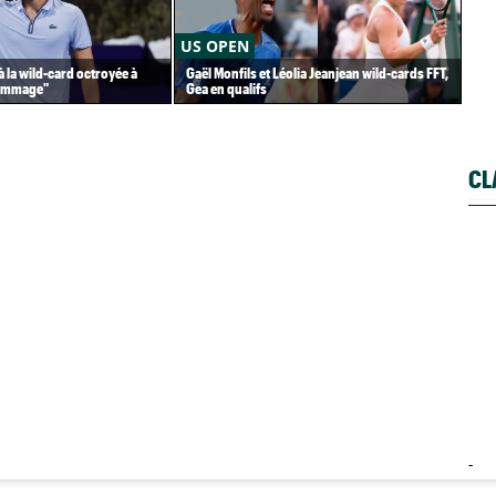
US OPEN
AT
à la wild-card octroyée à
Gaël Monfils et Léolia Jeanjean wild-cards FFT,
Ter
dommage"
Gea en qualifs
en 
CL
-