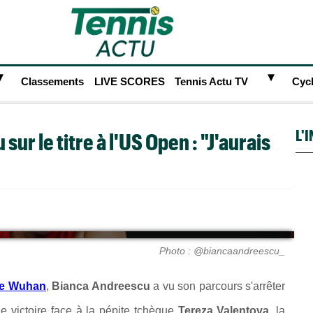
►
►
Classements
LIVE SCORES
Tennis Actu TV
Cyc
L'
ur le titre à l'US Open : "J'aurais
Photo : @biancaandreescu_
de Wuhan
,
Bianca Andreescu
a vu son parcours s'arrêter
e victoire face à la pépite tchèque
Tereza Valentova
, la