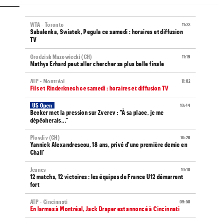
WTA - Toronto
11:33
Sabalenka, Swiatek, Pegula ce samedi : horaires et diffusion
TV
Grodzisk Mazowiecki (CH)
11:19
Mathys Erhard peut aller chercher sa plus belle finale
ATP - Montréal
11:02
Fils et Rinderknech ce samedi : horaires et diffusion TV
US Open
10:44
Becker met la pression sur Zverev : "À sa place, je me
dépêcherais..."
Plovdiv (CH)
10:26
Yannick Alexandrescou, 18 ans, privé d'une première demie en
Chall'
Jeunes
10:10
12 matchs, 12 victoires : les équipes de France U12 démarrent
fort
ATP - Cincinnati
09:50
En larmes à Montréal, Jack Draper est annoncé à Cincinnati