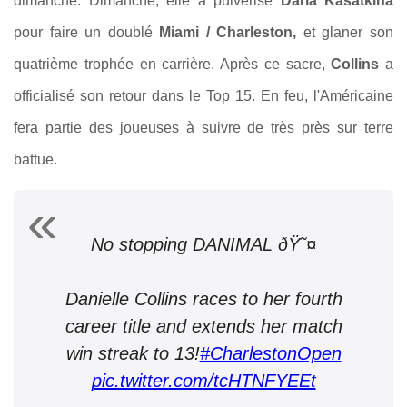
dimanche. Dimanche, elle a pulvérisé
Daria Kasatkina
pour faire un doublé
Miami / Charleston,
et glaner son
quatrième trophée en carrière. Après ce sacre,
Collins
a
officialisé son retour dans le Top 15. En feu, l'Américaine
fera partie des joueuses à suivre de très près sur terre
battue.
No stopping DANIMAL ðŸ˜¤
Danielle Collins races to her fourth
career title and extends her match
win streak to 13!
#CharlestonOpen
pic.twitter.com/tcHTNFYEEt