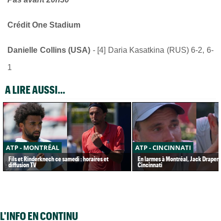
Crédit One Stadium
Danielle Collins (USA)
- [4] Daria Kasatkina (RUS) 6-2, 6-
1
A LIRE AUSSI...
ATP - MONTRÉAL
ATP - CINCINNATI
Fils et Rinderknech ce samedi : horaires et
En larmes à Montréal, Jack Draper 
diffusion TV
Cincinnati
L'INFO EN CONTINU