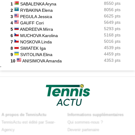
8550 pts
1
SABALENKA Aryna
8056 pts
2
RYBAKINA Elena
6625 pts
3
PEGULA Jessica
5649 pts
4
GAUFF Cori
5293 pts
5
ANDREEVA Mirra
5168 pts
6
MUCHOVA Karolina
5016 pts
7
NOSKOVA Linda
4539 pts
8
SWIATEK Iga
4459 pts
9
SVITOLINA Elina
4353 pts
10
ANISIMOVA Amanda
-
A propos de TennisActu
Informations supplémentaires
TennisActu est édité par Swar-
Qui sommes-nous ?
Agency
Devenir partenaire