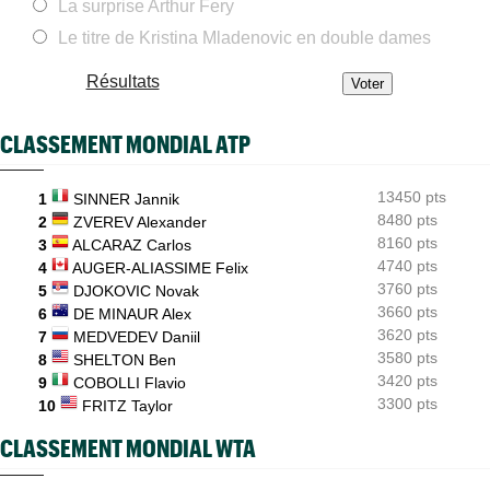
La surprise Arthur Fery
ATP - Blessure
08:00
Les galères continuent pour Sebastian Korda, opéré du dos
Le titre de Kristina Mladenovic en double dames
ATP - Montréal
07:53
Résultats
Joao Fonseca taquine Djokovic : "Il dit ça parce qu'il vieillit"
US Open
07:35
CLASSEMENT MONDIAL ATP
Arthur Gea sur la wild-card attribuée à Gaël Monfils : "C'est
dommage"
13450 pts
1
SINNER Jannik
ATP Finals
07:11
Alexander Zverev, deuxième joueur qualifié pour Turin...
8480 pts
2
ZVEREV Alexander
8160 pts
3
ALCARAZ Carlos
Next Gen ATP Finals
07:00
4740 pts
4
AUGER-ALIASSIME Felix
Moïse Kouame, 17 ans, peut faire mieux que Sinner et Alcaraz
3760 pts
5
DJOKOVIC Novak
3660 pts
6
DE MINAUR Alex
3620 pts
7
MEDVEDEV Daniil
3580 pts
8
SHELTON Ben
3420 pts
9
COBOLLI Flavio
3300 pts
10
FRITZ Taylor
CLASSEMENT MONDIAL WTA