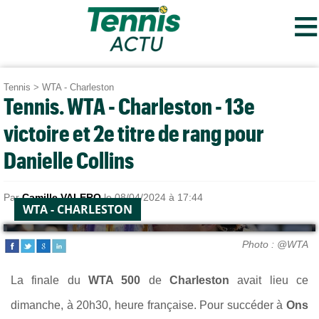
≡
Tennis
>
WTA - Charleston
Tennis. WTA - Charleston - 13e
victoire et 2e titre de rang pour
Danielle Collins
Par
Camille VALERO
le 08/04/2024 à 17:44
WTA - CHARLESTON
Photo : @WTA
La finale du
WTA 500
de
Charleston
avait lieu ce
dimanche, à 20h30, heure française. Pour succéder à
Ons