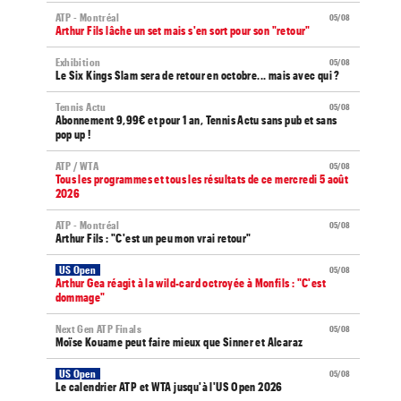
ATP - Montréal
05/08
Arthur Fils lâche un set mais s'en sort pour son "retour"
Exhibition
05/08
Le Six Kings Slam sera de retour en octobre... mais avec qui ?
Tennis Actu
05/08
Abonnement 9,99€ et pour 1 an, Tennis Actu sans pub et sans
pop up !
ATP / WTA
05/08
Tous les programmes et tous les résultats de ce mercredi 5 août
2026
ATP - Montréal
05/08
Arthur Fils : "C'est un peu mon vrai retour"
US Open
05/08
Arthur Gea réagit à la wild-card octroyée à Monfils : "C'est
dommage"
Next Gen ATP Finals
05/08
Moïse Kouame peut faire mieux que Sinner et Alcaraz
US Open
05/08
Le calendrier ATP et WTA jusqu'à l'US Open 2026