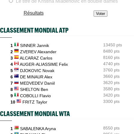
Holger Rune espéré à Cincinnati, mais sa mère sème le doute...
Le titre de Kristina Mladenovic en double dames
US Open (Q)
05/08
Résultats
Bonzi proche du tableau, Gea, Draper et Wawrinka en qualifs
US Open (Q)
05/08
CLASSEMENT MONDIAL ATP
Sept Françaises engagées en qualifs, Kristina Mladenovic
protégée
13450 pts
1
SINNER Jannik
US Open
05/08
Emma Raducanu doit digérer un nouveau forfait, encore un
8480 pts
2
ZVEREV Alexander
coup dur
8160 pts
3
ALCARAZ Carlos
4740 pts
4
AUGER-ALIASSIME Felix
3760 pts
5
DJOKOVIC Novak
3660 pts
6
DE MINAUR Alex
3620 pts
7
MEDVEDEV Daniil
3580 pts
8
SHELTON Ben
3420 pts
9
COBOLLI Flavio
3300 pts
10
FRITZ Taylor
CLASSEMENT MONDIAL WTA
8550 pts
1
SABALENKA Aryna