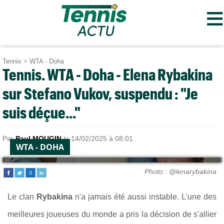
≡
Tennis
>
WTA - Doha
Tennis. WTA - Doha - Elena Rybakina
sur Stefano Vukov, suspendu : "Je
suis déçue..."
Par
Paul MOUGIN
le 14/02/2025 à 08:01
WTA - DOHA
Photo : @lenarybakina
Le clan
Rybakina
n'a jamais été aussi instable. L'une des
meilleures joueuses du monde a pris la décision de s'allier