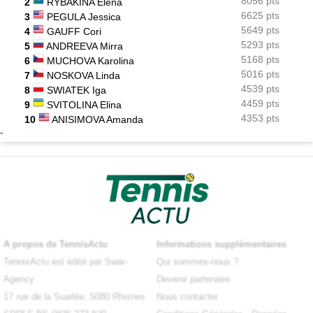
8056 pts
2
RYBAKINA Elena
6625 pts
3
PEGULA Jessica
5649 pts
4
GAUFF Cori
5293 pts
5
ANDREEVA Mirra
5168 pts
6
MUCHOVA Karolina
5016 pts
7
NOSKOVA Linda
4539 pts
8
SWIATEK Iga
4459 pts
9
SVITOLINA Elina
4353 pts
10
ANISIMOVA Amanda
-
A propos de TennisActu
Informations supplémentaires
TennisActu est édité par Swar-
Qui sommes-nous ?
Agency
Devenir partenaire
17 rue de la Suarlée, 5080 Rhisnes
Nous contacter