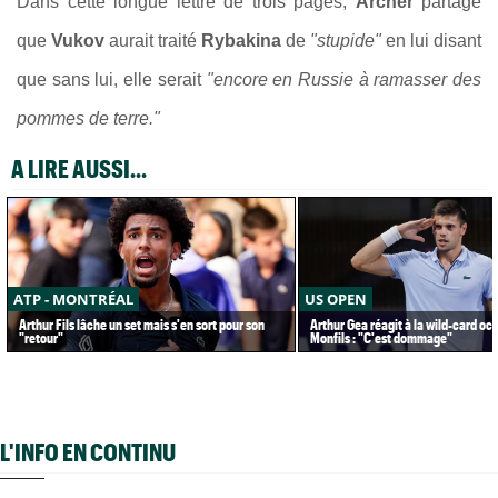
Dans cette longue lettre de trois pages,
Archer
partage
que
Vukov
aurait traité
Rybakina
de
"stupide"
en lui disant
que sans lui, elle serait
"encore en Russie à ramasser des
pommes de terre."
A LIRE AUSSI...
ATP - MONTRÉAL
US OPEN
Arthur Fils lâche un set mais s'en sort pour son
Arthur Gea réagit à la wild-card oc
"retour"
Monfils : "C'est dommage"
L'INFO EN CONTINU