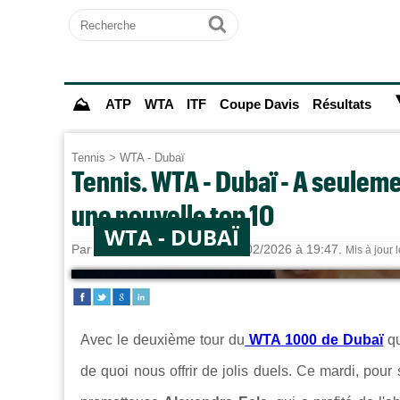
Recherche
Ok
⛰
ATP
WTA
ITF
Coupe Davis
Résultats
Tennis
>
WTA - Dubaï
Tennis. WTA - Dubaï - A seuleme
une nouvelle top 10
WTA - DUBAÏ
Par
Sebastien CLAUDE
le 17/02/2026 à 19:47.
Mis à jour 
Avec le deuxième tour du
WTA 1000 de Dubaï
q
de quoi nous offrir de jolis duels. Ce mardi, pour