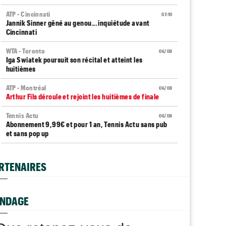
ATP - Cincinnati
07:10
Jannik Sinner gêné au genou... inquiétude avant
Cincinnati
WTA - Toronto
06/08
Iga Swiatek poursuit son récital et atteint les
huitièmes
ATP - Montréal
06/08
Arthur Fils déroule et rejoint les huitièmes de finale
Tennis Actu
06/08
Abonnement 9,99€ et pour 1 an, Tennis Actu sans pub
et sans pop up
ATP - Montréal
06/08
Gaël Monfils... ses adieux à Montréal après un dernier
RTENAIRES
combat
ATP - Montréal
06/08
Daniil Medvedev : "Un match catastrophique, un
NDAGE
désastre"
ATP - Cincinnati
06/08