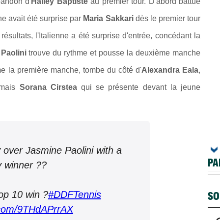
abandon d'
Hailey Baptiste
au premier tour. D'abord battue
enne avait été surprise par
Maria Sakkari
dès le premier tour
résultats, l'Italienne a été surprise d'entrée, concédant la
,
Paolini
trouve du rythme et pousse la deuxième manche
me la première manche, tombe du côté d'
Alexandra Eala
,
rmais
Sorana Cirstea
qui se présente devant la jeune
y over Jasmine Paolini with a
PA
y winner ??
top 10 win ?
#DDFTennis
SO
r.com/9THdAPrrAX