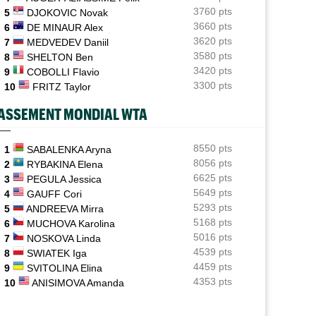
3760 pts
5
DJOKOVIC Novak
Jeunes
06/08
3660 pts
6
DE MINAUR Alex
Championne du monde en 2025, la France U14 éliminée
3620 pts
7
MEDVEDEV Daniil
dès les poules
3580 pts
8
SHELTON Ben
Jeunes
3420 pts
06/08
9
COBOLLI Flavio
Coupe Galéa : l’équipe de France U18 sacrée
3300 pts
10
FRITZ Taylor
championne d’Europe
ASSEMENT MONDIAL WTA
ATP - Montréal
06/08
Stefanos Tsitsipas sur son père : "J’ai été trop
patient..."
8550 pts
1
SABALENKA Aryna
8056 pts
2
RYBAKINA Elena
ATP - Montréal
06/08
6625 pts
3
PEGULA Jessica
Combien touchent les joueurs au Masters 1000 de
5649 pts
4
GAUFF Cori
Montréal ?
5293 pts
5
ANDREEVA Mirra
5168 pts
6
MUCHOVA Karolina
5016 pts
7
NOSKOVA Linda
 OPEN
JEUNES
4539 pts
8
SWIATEK Iga
4459 pts
l Monfils et Léolia Jeanjean wild-cards FFT,
Coupe Galéa : l’équipe de France U18 s
9
SVITOLINA Elina
 en qualifs
championne d’Europe
4353 pts
10
ANISIMOVA Amanda