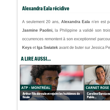
Alexandra Eala récidive
A seulement 20 ans,
Alexandra Eala
n'en est p
Jasmine Paolini,
la Philippine a validé son tro
occurrences remontent à son exceptionnel parcou
Keys
et
Iga Swiatek
avant de buter sur Jessica Pe
A LIRE AUSSI...
ATP - MONTRÉAL
CARNET ROSE
Arthur Fils déroule et rejoint les huitièmes de
Caroline Garcia e
finale
Pablo...