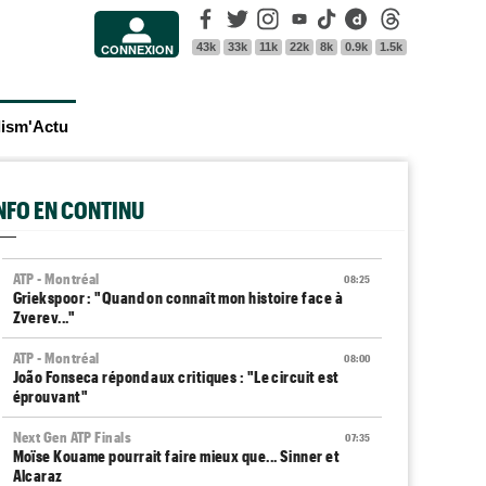
Facebook
Twitter
Instagram
Youtube
Tik Tok
Dailymotion
Threads
43k
33k
11k
22k
8k
0.9k
1.5k
CONNEXION
lism'Actu
INFO EN CONTINU
ATP - Montréal
08:25
Griekspoor : "Quand on connaît mon histoire face à
Zverev..."
ATP - Montréal
08:00
João Fonseca répond aux critiques : "Le circuit est
éprouvant"
Next Gen ATP Finals
07:35
Moïse Kouame pourrait faire mieux que... Sinner et
Alcaraz