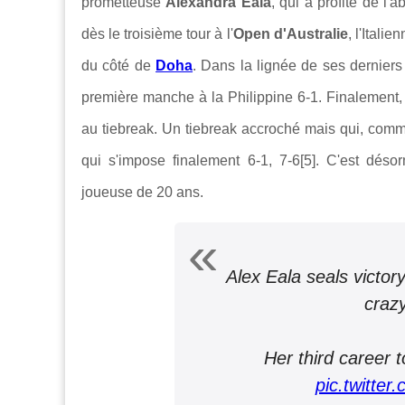
prometteuse
Alexandra Eala
, qui a profité de l'
dès le troisième tour à l'
Open d'Australie
, l'Itali
du côté de
Doha
. Dans la lignée de ses derniers 
première manche à la Philippine 6-1. Finalement
au tiebreak. Un tiebreak accroché mais qui, com
qui s'impose finalement 6-1, 7-6[5]. C'est déso
joueuse de 20 ans.
Alex Eala seals victor
craz
Her third career 
pic.twitte