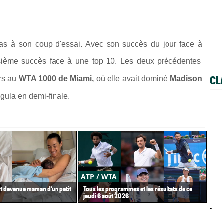
as à son coup d'essai. Avec son succès du jour face à
isième succès face à une top 10. Les deux précédentes
CL
rs au
WTA 1000 de Miami,
où elle avait dominé
Madison
gula en demi-finale.
ATP / WTA
US
st devenue maman d’un petit
Tous les programmes et les résultats de ce
Gaë
jeudi 6 août 2026
Gea
-