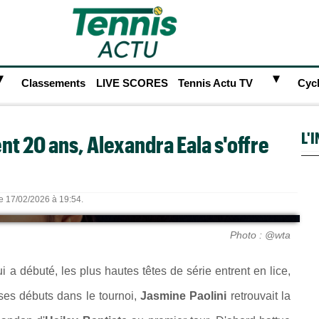
►
►
Classements
LIVE SCORES
Tennis Actu TV
Cyc
L'
nt 20 ans, Alexandra Eala s'offre
le 17/02/2026 à 19:54.
Photo : @wta
ui a débuté, les plus hautes têtes de série entrent en lice,
 ses débuts dans le tournoi,
Jasmine Paolini
retrouvait la