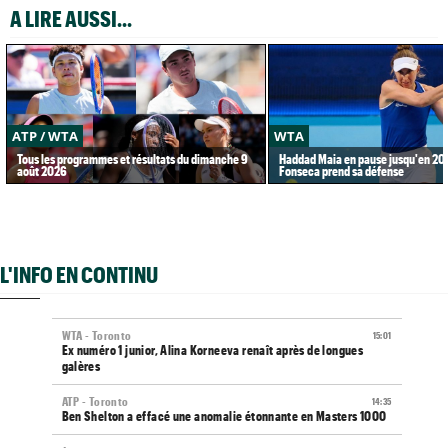
A LIRE AUSSI...
ATP / WTA
WTA
Tous les programmes et résultats du dimanche 9
Haddad Maia en pause jusqu'en 20
août 2026
Fonseca prend sa défense
L'INFO EN CONTINU
WTA - Toronto
15:01
Ex numéro 1 junior, Alina Korneeva renaît après de longues
galères
ATP - Toronto
14:35
Ben Shelton a effacé une anomalie étonnante en Masters 1000