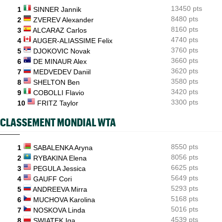
WTA - Blessure
08:25
13450 pts
Paula Badosa a donné des nouvelles après un passage à
1
SINNER Jannik
l’hôpital...
8480 pts
2
ZVEREV Alexander
8160 pts
3
ALCARAZ Carlos
ATP / WTA
08:16
4740 pts
4
AUGER-ALIASSIME Felix
Tous les résultats du samedi 8 août 2026 et de la nuit
3760 pts
5
DJOKOVIC Novak
3660 pts
6
DE MINAUR Alex
3620 pts
7
MEDVEDEV Daniil
3580 pts
8
SHELTON Ben
3420 pts
9
COBOLLI Flavio
3300 pts
10
FRITZ Taylor
CLASSEMENT MONDIAL WTA
8550 pts
1
SABALENKA Aryna
8056 pts
2
RYBAKINA Elena
6625 pts
3
PEGULA Jessica
5649 pts
4
GAUFF Cori
5293 pts
5
ANDREEVA Mirra
5168 pts
6
MUCHOVA Karolina
5016 pts
7
NOSKOVA Linda
4539 pts
8
SWIATEK Iga