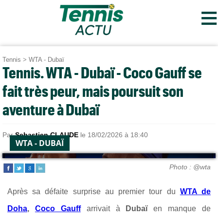
≡
Tennis
>
WTA - Dubaï
Tennis. WTA - Dubaï - Coco Gauff se
fait très peur, mais poursuit son
aventure à Dubaï
Par
Sebastien CLAUDE
le 18/02/2026 à 18:40
WTA - DUBAÏ
Photo : @wta
Après sa défaite surprise au premier tour du
WTA de
Doha
,
Coco Gauff
arrivait à
Dubaï
en manque de