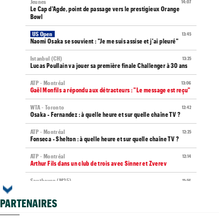
Jeunes
14:07
Le Cap d'Agde, point de passage vers le prestigieux Orange
Bowl
US Open
13:45
Naomi Osaka se souvient : "Je me suis assise et j'ai pleuré"
Istanbul (CH)
13:25
Lucas Poullain va jouer sa première finale Challenger à 30 ans
ATP - Montréal
13:06
Gaël Monfils a répondu aux détracteurs : "Le message est reçu"
WTA - Toronto
12:42
Osaka - Fernandez : à quelle heure et sur quelle chaîne TV ?
ATP - Montréal
12:25
Fonseca - Shelton : à quelle heure et sur quelle chaîne TV ?
ATP - Montréal
12:14
Arthur Fils dans un club de trois avec Sinner et Zverev
Southaven (M25)
11:56
Timo Legout poursuit son rêve américain : encore une finale
PARTENAIRES
Jeunes
11:38
Les Bleuettes U12 jouent le titre européen ce dimanche