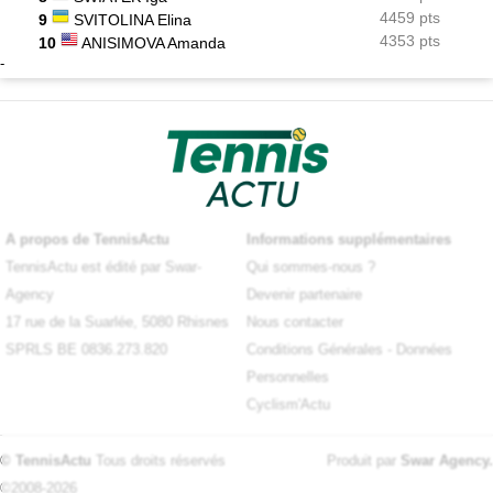
4459 pts
9
SVITOLINA Elina
4353 pts
10
ANISIMOVA Amanda
-
A propos de TennisActu
Informations supplémentaires
TennisActu est édité par Swar-
Qui sommes-nous ?
Agency
Devenir partenaire
17 rue de la Suarlée, 5080 Rhisnes
Nous contacter
SPRLS BE 0836.273.820
Conditions Générales
-
Données
Personnelles
Cyclism'Actu
© TennisActu
Tous droits réservés
Produit par
Swar Agency
.
©2008-2026