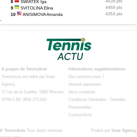
4539 pts
8
SWIATEK Iga
4459 pts
9
SVITOLINA Elina
4353 pts
10
ANISIMOVA Amanda
-
A propos de TennisActu
Informations supplémentaires
TennisActu est édité par Swar-
Qui sommes-nous ?
Agency
Devenir partenaire
17 rue de la Suarlée, 5080 Rhisnes
Nous contacter
SPRLS BE 0836.273.820
Conditions Générales
-
Données
Personnelles
Cyclism'Actu
© TennisActu
Tous droits réservés
Produit par
Swar Agency
.