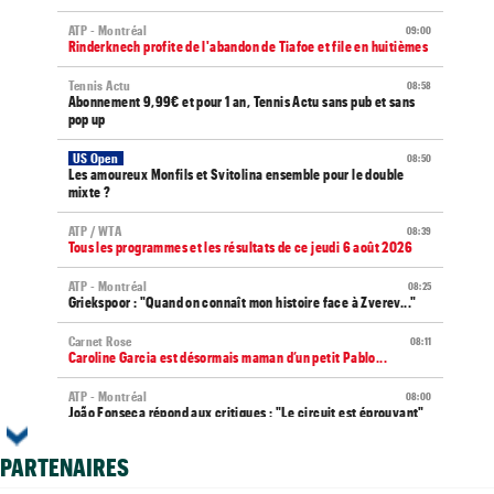
ATP - Montréal
09:00
Rinderknech profite de l'abandon de Tiafoe et file en huitièmes
Tennis Actu
08:58
Abonnement 9,99€ et pour 1 an, Tennis Actu sans pub et sans
pop up
US Open
08:50
Les amoureux Monfils et Svitolina ensemble pour le double
mixte ?
ATP / WTA
08:39
Tous les programmes et les résultats de ce jeudi 6 août 2026
ATP - Montréal
08:25
Griekspoor : "Quand on connaît mon histoire face à Zverev..."
Carnet Rose
08:11
Caroline Garcia est désormais maman d’un petit Pablo...
ATP - Montréal
08:00
João Fonseca répond aux critiques : "Le circuit est éprouvant"
Next Gen ATP Finals
07:35
PARTENAIRES
Moïse Kouame pourrait faire mieux que... Sinner et Alcaraz