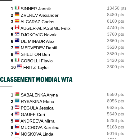
US Open
06/08
13450 pts
1
SINNER Jannik
Elsa Jacquemot va éviter les périlleuses qualifications
8480 pts
2
ZVEREV Alexander
8160 pts
3
ALCARAZ Carlos
4740 pts
4
AUGER-ALIASSIME Felix
3760 pts
5
DJOKOVIC Novak
3660 pts
6
DE MINAUR Alex
3620 pts
7
MEDVEDEV Daniil
3580 pts
8
SHELTON Ben
3420 pts
9
COBOLLI Flavio
3300 pts
10
FRITZ Taylor
CLASSEMENT MONDIAL WTA
8550 pts
1
SABALENKA Aryna
8056 pts
2
RYBAKINA Elena
6625 pts
3
PEGULA Jessica
5649 pts
4
GAUFF Cori
5293 pts
5
ANDREEVA Mirra
5168 pts
6
MUCHOVA Karolina
5016 pts
7
NOSKOVA Linda