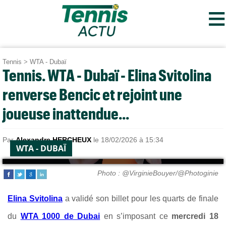
≡
Tennis
>
WTA - Dubaï
Tennis. WTA - Dubaï - Elina Svitolina
renverse Bencic et rejoint une
joueuse inattendue...
Par
Alexandre HERCHEUX
le 18/02/2026 à 15:34
WTA - DUBAÏ
Photo : @VirginieBouyer/@Photoginie
Elina Svitolina
a validé son billet pour les quarts de finale
du
WTA 1000 de Dubai
en s’imposant ce
mercredi 18