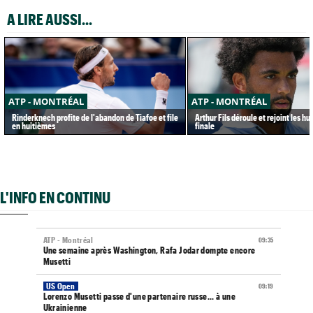
A LIRE AUSSI...
ATP - MONTRÉAL
ATP - MONTRÉAL
Rinderknech profite de l'abandon de Tiafoe et file
Arthur Fils déroule et rejoint les h
en huitièmes
finale
L'INFO EN CONTINU
ATP - Montréal
09:35
Une semaine après Washington, Rafa Jodar dompte encore
Musetti
US Open
09:19
Lorenzo Musetti passe d'une partenaire russe... à une
Ukrainienne