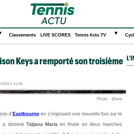
►
►
Classements
LIVE SCORES
Tennis Actu TV
Cyc
L'
ison Keys a remporté son troisième
6/2026 à 11:48.
Photo : @wta
zon d’
Eastbourne
en s’imposant une nouvelle fois sur le
ne a dominé
Tatjana Maria
en finale en deux manches