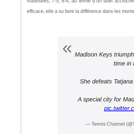
maîtrisées, 7-5, 6-4, au terme d’un duel accroch
efficace, elle a su faire la différence dans les mom
Madison Keys triumphs
time in 
She defeats Tatjana M
A special city for Mad
pic.twitte
— Tennis Channel (@