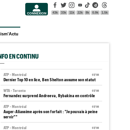
Facebook
Twitter
Instagram
Youtube
Tik Tok
Dailymotion
Threads
43k
33k
11k
22k
8k
0.9k
1.5k
CONNEXION
lism'Actu
INFO EN CONTINU
ATP - Montréal
07/08
Dernier Top 10 en lice, Ben Shelton assume son statut
WTA - Toronto
07/08
Fernandez surprend Andreeva, Rybakina en contrôle
ATP - Montréal
07/08
Auger-Aliassime après son forfait : "Je pouvais à peine
servir""
ATP - Montréal
07/08