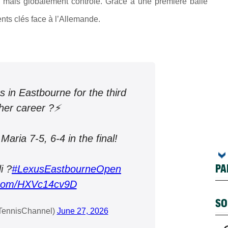
é mais globalement contrôlé. Grâce à une première balle
ents clés face à l’Allemande.
 in Eastbourne for the third
her career ?⚡️
aria 7-5, 6-4 in the final!
PA
i ?
#LexusEastbourneOpen
r.com/HXVc14cv9D
SO
TennisChannel)
June 27, 2026