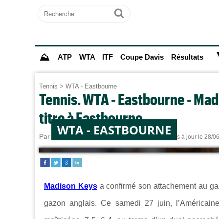
Recherche
Ok
⛰
ATP
WTA
ITF
Coupe Davis
Résultats
Tennis
>
WTA - Eastbourne
Tennis. WTA - Eastbourne - Mad
titre à Eastbourne
WTA - EASTBOURNE
Par
Paul MOUGIN
le 27/06/2026 à 15:32.
Mis à jour le 28/0
Madison Keys
a confirmé son attachement au ga
gazon anglais. Ce samedi 27 juin, l’Américai