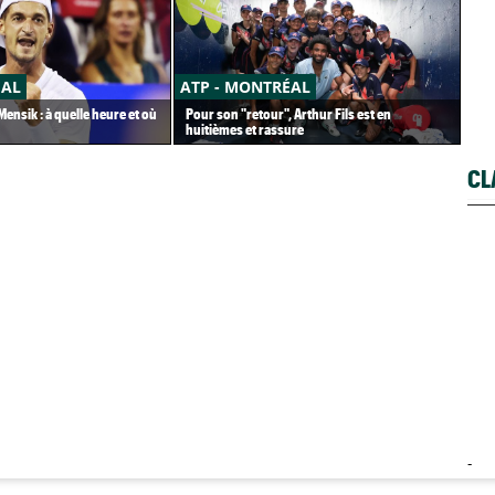
ÉAL
ATP - MONTRÉAL
CA
ensik : à quelle heure et où
Pour son "retour", Arthur Fils est en
Car
huitièmes et rassure
pet
CL
-