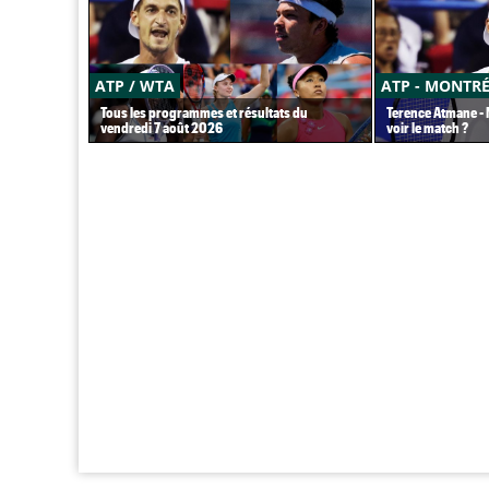
ATP / WTA
ATP - MONTR
Tous les programmes et résultats du
Terence Atmane - M
vendredi 7 août 2026
voir le match ?