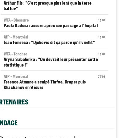
Arthur Fils : "C’est presque plus lent que la terre
battue"
WTA - Blessure
07/08
Paula Badosa rassure après son passage à l’hôpital
ATP - Montréal
07/08
Joao Fonseca : "Djokovic dit ça parce qu'il vieillit"
WTA - Toronto
07/08
Aryna Sabalenka : "On devrait leur présenter cette
statistique !"
ATP - Montréal
07/08
Terence Atmane a scalpé Tiafoe, Draper puis
Khachanov en 9 jours
Plovdiv (CH)
07/08
RTENAIRES
Yannick Alexandrescou, 18 ans, privé d'une première
demie en Chal'
NDAGE
ATP / WTA
07/08
Tous les programmes et résultats du vendredi 7 août
2026