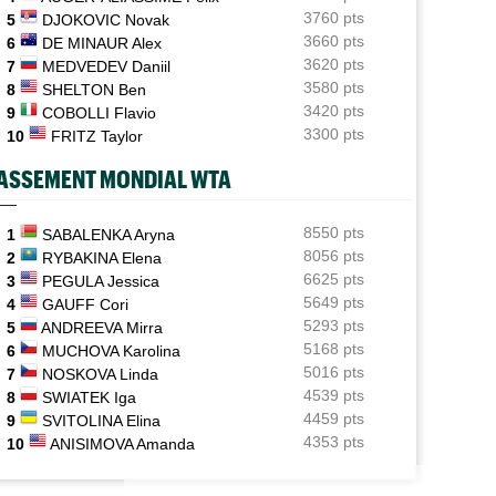
3760 pts
5
DJOKOVIC Novak
ATP - Cincinnati
07/08
3660 pts
6
DE MINAUR Alex
Comme Carlos Alcaraz, Holger Rune a renoncé à
3620 pts
7
MEDVEDEV Daniil
Cincinnati
RNET ROSE
ATP / WTA
3580 pts
8
SHELTON Ben
3420 pts
WTA - Toronto
9
COBOLLI Flavio
oline Garcia est devenue la maman d’un
Tous les résultats de ce jeudi 6 août 20
07/08
it Pablo
de la nuit
Rybakina, Andreeva, Osaka, Gauff... horaires et
3300 pts
10
FRITZ Taylor
diffusion TV
ASSEMENT MONDIAL WTA
WTA - Toronto
07/08
Jelena Ostapenko dénonce les messages d'insultes et
de menaces
8550 pts
1
SABALENKA Aryna
8056 pts
2
RYBAKINA Elena
6625 pts
3
PEGULA Jessica
5649 pts
4
GAUFF Cori
5293 pts
5
ANDREEVA Mirra
5168 pts
6
MUCHOVA Karolina
5016 pts
7
NOSKOVA Linda
4539 pts
8
SWIATEK Iga
4459 pts
9
SVITOLINA Elina
4353 pts
10
ANISIMOVA Amanda