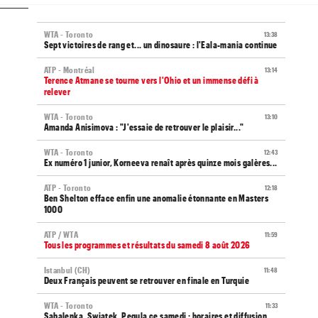
WTA - Toronto
13:38
Sept victoires de rang et... un dinosaure : l'Eala-mania continue
ATP - Montréal
13:14
Terence Atmane se tourne vers l'Ohio et un immense défi à
relever
WTA - Toronto
13:10
Amanda Anisimova : "J'essaie de retrouver le plaisir..."
WTA - Toronto
12:43
Ex numéro 1 junior, Korneeva renaît après quinze mois galères...
ATP - Toronto
12:18
Ben Shelton efface enfin une anomalie étonnante en Masters
1000
ATP / WTA
11:59
Tous les programmes et résultats du samedi 8 août 2026
Istanbul (CH)
11:48
Deux Français peuvent se retrouver en finale en Turquie
WTA - Toronto
11:33
Sabalenka, Swiatek, Pegula ce samedi : horaires et diffusion