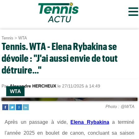
≡
Tennis
>
WTA
Tennis. WTA - Elena Rybakina se
dévoile : "J'ai aussi envie de tout
détruire..."
Par
Alexandre HERCHEUX
le 27/11/2025 à 14:49
WTA
Photo : @WTA
Après un passage à vide,
Elena Rybakina
a terminé
l'année 2025 en boulet de canon, concluant sa saison