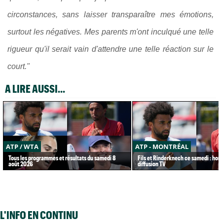
circonstances, sans laisser transparaître mes émotions,
surtout les négatives. Mes parents m'ont inculqué une telle
rigueur qu'il serait vain d'attendre une telle réaction sur le
court."
A LIRE AUSSI...
ATP / WTA
ATP - MONTRÉAL
Tous les programmes et résultats du samedi 8
Fils et Rinderknech ce samedi : hor
août 2026
diffusion TV
L'INFO EN CONTINU