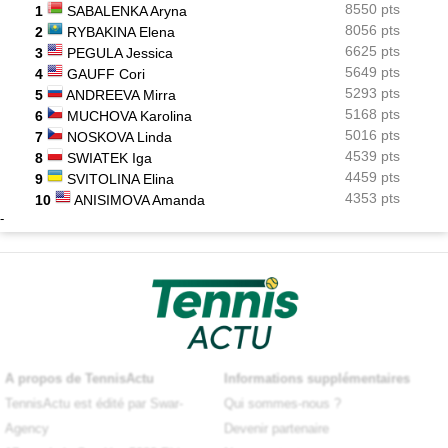
8550 pts
1
SABALENKA Aryna
8056 pts
2
RYBAKINA Elena
6625 pts
3
PEGULA Jessica
5649 pts
4
GAUFF Cori
5293 pts
5
ANDREEVA Mirra
5168 pts
6
MUCHOVA Karolina
5016 pts
7
NOSKOVA Linda
4539 pts
8
SWIATEK Iga
4459 pts
9
SVITOLINA Elina
4353 pts
10
ANISIMOVA Amanda
-
A propos de TennisActu
Informations supplémentaires
TennisActu est édité par Swar-
Qui sommes-nous ?
Agency
Devenir partenaire