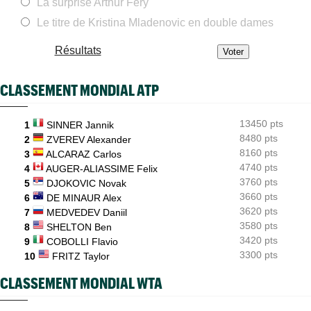
La surprise Arthur Fery
La proposition de Novak Djokovic : "Jouer jusqu’à quatre jeux"
Le titre de Kristina Mladenovic en double dames
Tennis Actu
08:35
Abonnement 9,99€ et pour 1 an, Tennis Actu sans pub et sans
Résultats
pop up
ATP - Cincinnati
08:24
CLASSEMENT MONDIAL ATP
Carlos Alcaraz forfait, l'Espagnol sera-t-il à l'US Open ?
ATP / WTA
08:21
13450 pts
Tous les résultats du vendredi 7 août 2026 et de la nuit
1
SINNER Jannik
8480 pts
2
ZVEREV Alexander
ATP - Blessure
08:00
8160 pts
3
ALCARAZ Carlos
Les galères continuent pour Sebastian Korda, opéré du dos
4740 pts
4
AUGER-ALIASSIME Felix
3760 pts
5
DJOKOVIC Novak
3660 pts
6
DE MINAUR Alex
3620 pts
7
MEDVEDEV Daniil
3580 pts
8
SHELTON Ben
3420 pts
9
COBOLLI Flavio
3300 pts
10
FRITZ Taylor
CLASSEMENT MONDIAL WTA