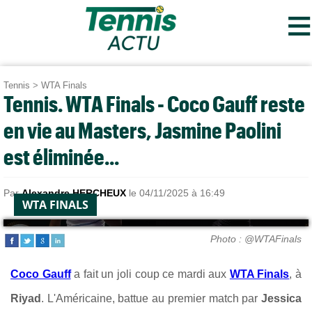
≡
Tennis
>
WTA Finals
Tennis. WTA Finals - Coco Gauff reste
en vie au Masters, Jasmine Paolini
est éliminée...
Par
Alexandre HERCHEUX
le 04/11/2025 à 16:49
WTA FINALS
Photo : @WTAFinals
Coco Gauff
a fait un joli coup ce mardi aux
WTA Finals
, à
Riyad
. L'Américaine, battue au premier match par
Jessica