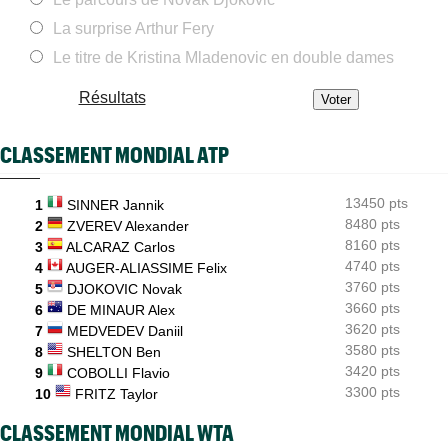
Carlos Alcaraz forfait, l'Espagnol sera-t-il à l'US Open ?
La surprise Arthur Fery
ATP / WTA
08:21
Tous les résultats du vendredi 7 août 2026 et de la nuit
Le titre de Kristina Mladenovic en double dames
ATP - Blessure
08:00
Résultats
Les galères continuent pour Sebastian Korda, opéré du dos
ATP - Montréal
07:53
CLASSEMENT MONDIAL ATP
Joao Fonseca taquine Djokovic : "Il dit ça parce qu'il vieillit"
US Open
07:35
13450 pts
Arthur Gea sur la wild-card attribuée à Gaël Monfils : "C'est
1
SINNER Jannik
dommage"
8480 pts
2
ZVEREV Alexander
8160 pts
3
ALCARAZ Carlos
ATP Finals
07:11
4740 pts
4
AUGER-ALIASSIME Felix
Alexander Zverev, deuxième joueur qualifié pour Turin...
3760 pts
5
DJOKOVIC Novak
3660 pts
6
DE MINAUR Alex
3620 pts
7
MEDVEDEV Daniil
3580 pts
8
SHELTON Ben
3420 pts
9
COBOLLI Flavio
3300 pts
10
FRITZ Taylor
CLASSEMENT MONDIAL WTA