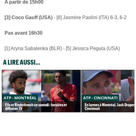
A partir de 15h00
[3] Coco Gauff (USA)
- [8] Jasmine Paolini (ITA) 6-3, 6-2
Pas avant 16h30
[1] Aryna Sabalenka (BLR) - [5] Jessica Pegula (USA)
A LIRE AUSSI...
ATP - MONTRÉAL
ATP - CINCINNATI
Fils et Rinderknech ce samedi : horaires et
En larmes à Montréal, Jack Draper 
diffusion TV
Cincinnati