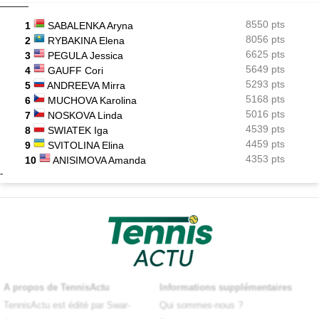
8550 pts
1
SABALENKA Aryna
8056 pts
2
RYBAKINA Elena
6625 pts
3
PEGULA Jessica
5649 pts
4
GAUFF Cori
5293 pts
5
ANDREEVA Mirra
5168 pts
6
MUCHOVA Karolina
5016 pts
7
NOSKOVA Linda
4539 pts
8
SWIATEK Iga
4459 pts
9
SVITOLINA Elina
4353 pts
10
ANISIMOVA Amanda
-
A propos de TennisActu
Informations supplémentaires
TennisActu est édité par Swar-
Qui sommes-nous ?