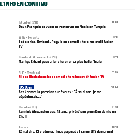
L'INFO EN CONTINU
Istanbul (CH)
11:48
Deux Français peuvent se retrouver en finale en Turquie
WTA - Toronto
11:33
Sabalenka, Swiatek, Pegula ce samedi : horaires et diffusion
TV
Grodzisk Mazowiecki (CH)
11:19
Mathys Erhard peut aller chercher sa plus belle finale
ATP - Montréal
11:02
Fils et Rinderknech ce samedi : horaires et diffusion TV
US Open
10:44
Becker met la pression sur Zverev : "À sa place, je me
dépêcherais..."
Plovdiv (CH)
10:26
Yannick Alexandrescou, 18 ans, privé d'une première demie en
Chall'
Jeunes
10:10
12 matchs, 12 victoires : les équipes de France U12 démarrent