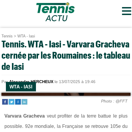
≡
Tennis
>
WTA - Iasi
Tennis. WTA - Iasi - Varvara Gracheva
cernée par les Roumaines : le tableau
de Iasi
Par
Alexandre HERCHEUX
le 13/07/2025 à 19:46
WTA - IASI
Photo : @FFT
Varvara Gracheva
veut profiter de la terre battue le plus
possible. 92e mondiale, la Française se retrouve 105e du