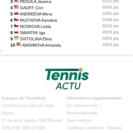
6625 pts
3
PEGULA Jessica
5649 pts
4
GAUFF Cori
5293 pts
5
ANDREEVA Mirra
5168 pts
6
MUCHOVA Karolina
5016 pts
7
NOSKOVA Linda
4539 pts
8
SWIATEK Iga
4459 pts
9
SVITOLINA Elina
4353 pts
10
ANISIMOVA Amanda
-
A propos de TennisActu
Informations supplémentaires
TennisActu est édité par Swar-
Qui sommes-nous ?
Agency
Devenir partenaire
17 rue de la Suarlée, 5080 Rhisnes
Nous contacter
SPRLS BE 0836.273.820
Conditions Générales
-
Données