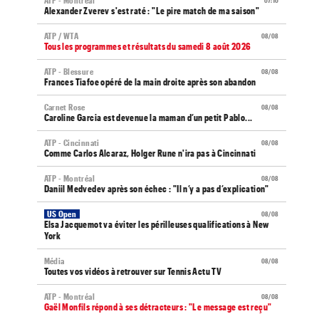
ATP - Montréal
07:10
Alexander Zverev s'est raté : "Le pire match de ma saison"
ATP / WTA
08/08
Tous les programmes et résultats du samedi 8 août 2026
ATP - Blessure
08/08
Frances Tiafoe opéré de la main droite après son abandon
Carnet Rose
08/08
Caroline Garcia est devenue la maman d’un petit Pablo...
ATP - Cincinnati
08/08
Comme Carlos Alcaraz, Holger Rune n'ira pas à Cincinnati
ATP - Montréal
08/08
Daniil Medvedev après son échec : "Il n’y a pas d’explication"
US Open
08/08
Elsa Jacquemot va éviter les périlleuses qualifications à New
York
Média
08/08
Toutes vos vidéos à retrouver sur Tennis Actu TV
ATP - Montréal
08/08
Gaël Monfils répond à ses détracteurs : "Le message est reçu"