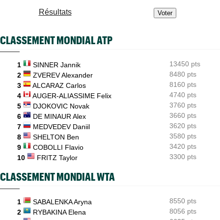
Résultats
ATP - Montréal
08/08
Arthur Fils et Rinderknech ce samedi... horaires et diffusion TV
CLASSEMENT MONDIAL ATP
ATP - Montréal
08/08
Dani Mérida explose en 2026 : le Top 50 et un nouveau cap
13450 pts
1
SINNER Jannik
Jeunes
08/08
Le Cap d'Agde offre une route directe vers le prestigieux
8480 pts
2
ZVEREV Alexander
Orange Bowl
8160 pts
3
ALCARAZ Carlos
4740 pts
4
AUGER-ALIASSIME Felix
3760 pts
5
DJOKOVIC Novak
3660 pts
6
DE MINAUR Alex
3620 pts
7
MEDVEDEV Daniil
3580 pts
8
SHELTON Ben
3420 pts
9
COBOLLI Flavio
3300 pts
10
FRITZ Taylor
CLASSEMENT MONDIAL WTA
8550 pts
1
SABALENKA Aryna
8056 pts
2
RYBAKINA Elena