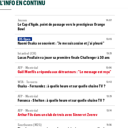
L'INFO EN CONTINU
Jeunes
14:07
Le Cap d'Agde, point de passage vers le prestigieux Orange
Bowl
US Open
13:45
Naomi Osaka se souvient : "Je me suis assise et j'ai pleuré"
Istanbul (CH)
13:25
Lucas Poullain va jouer sa première finale Challenger à 30 ans
ATP - Montréal
13:06
Gaël Monfils a répondu aux détracteurs : "Le message est reçu"
WTA - Toronto
12:42
Osaka - Fernandez : à quelle heure et sur quelle chaîne TV ?
ATP - Montréal
12:25
Fonseca - Shelton : à quelle heure et sur quelle chaîne TV ?
ATP - Montréal
12:14
Arthur Fils dans un club de trois avec Sinner et Zverev
Southaven (M25)
11:56