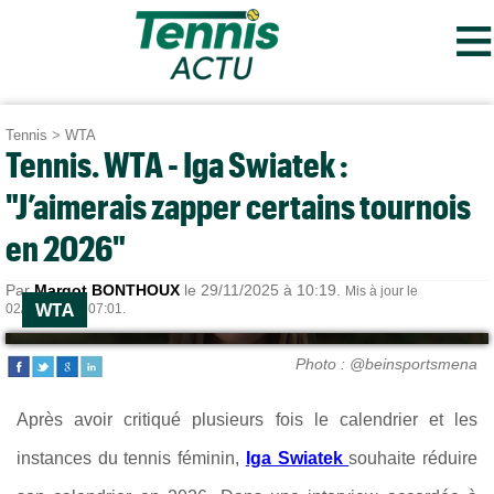
≡
Tennis
>
WTA
Tennis. WTA - Iga Swiatek :
"J’aimerais zapper certains tournois
en 2026"
Par
Margot BONTHOUX
le 29/11/2025 à 10:19.
Mis à jour le
WTA
02/12/2025 à 07:01.
Photo : @beinsportsmena
Après avoir critiqué plusieurs fois le calendrier et les
instances du tennis féminin,
Iga Swiatek
souhaite réduire