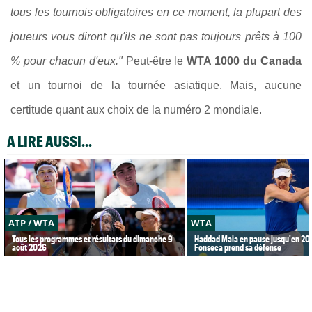
tous les tournois obligatoires en ce moment, la plupart des
joueurs vous diront qu'ils ne sont pas toujours prêts à 100
% pour chacun d'eux."
Peut-être le
WTA 1000 du Canada
et un tournoi de la tournée asiatique. Mais, aucune
certitude quant aux choix de la numéro 2 mondiale.
A LIRE AUSSI...
ATP / WTA
WTA
Tous les programmes et résultats du dimanche 9
Haddad Maia en pause jusqu'en 20
août 2026
Fonseca prend sa défense