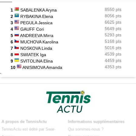
8550 pts
1
SABALENKA Aryna
8056 pts
2
RYBAKINA Elena
6625 pts
3
PEGULA Jessica
5649 pts
4
GAUFF Cori
5293 pts
5
ANDREEVA Mirra
5168 pts
6
MUCHOVA Karolina
5016 pts
7
NOSKOVA Linda
4539 pts
8
SWIATEK Iga
4459 pts
9
SVITOLINA Elina
4353 pts
10
ANISIMOVA Amanda
-
A propos de TennisActu
Informations supplémentaires
TennisActu est édité par Swar-
Qui sommes-nous ?