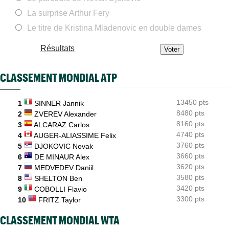
ATP - Montréal
08:28
Arthur Fils éteint Norrie et aura une revanche à prendre en
La surprise Arthur Fery
quarts
Le titre de Kristina Mladenovic en double dames
WTA - Blessure
08:25
Paula Badosa a donné des nouvelles après un passage à
Résultats
l’hôpital...
ATP / WTA
08:16
CLASSEMENT MONDIAL ATP
Tous les résultats du samedi 8 août 2026 et de la nuit
ATP - Montréal
07:35
13450 pts
Joao Fonseca a taquiné Djokovic : "Il dit ça parce qu'il vieillit"
1
SINNER Jannik
8480 pts
2
ZVEREV Alexander
ATP - Montréal
07:10
8160 pts
3
ALCARAZ Carlos
Alexander Zverev s'est raté : "Le pire match de ma saison"
4740 pts
4
AUGER-ALIASSIME Felix
3760 pts
5
DJOKOVIC Novak
3660 pts
6
DE MINAUR Alex
3620 pts
7
MEDVEDEV Daniil
3580 pts
8
SHELTON Ben
3420 pts
9
COBOLLI Flavio
3300 pts
10
FRITZ Taylor
CLASSEMENT MONDIAL WTA