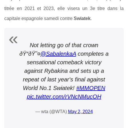
titrée en 2021 et 2023, elle visera un 3e titre dans la
capitale espagnole samedi contre
Swiatek
.
Not letting go of that crown
ðŸ‘‘ðŸ˜¤
@SabalenkaA
completes a
sensational comeback victory
against Rybakina and sets up a
repeat of last year's final against
World No.1 Swiatek!
#MMOPEN
pic.twitter.com/rVNcNMucOH
— wta (@WTA)
May 2, 2024