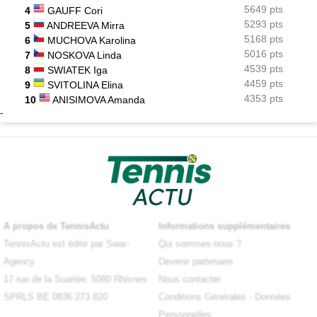
5649 pts
4
GAUFF Cori
5293 pts
5
ANDREEVA Mirra
5168 pts
6
MUCHOVA Karolina
5016 pts
7
NOSKOVA Linda
4539 pts
8
SWIATEK Iga
4459 pts
9
SVITOLINA Elina
4353 pts
10
ANISIMOVA Amanda
-
A propos de TennisActu
Informations supplémentaires
TennisActu est édité par Swar-
Qui sommes-nous ?
Agency
Devenir partenaire
17 rue de la Suarlée, 5080 Rhisnes
Nous contacter
SPRLS BE 0836.273.820
Conditions Générales
-
Données
Personnelles