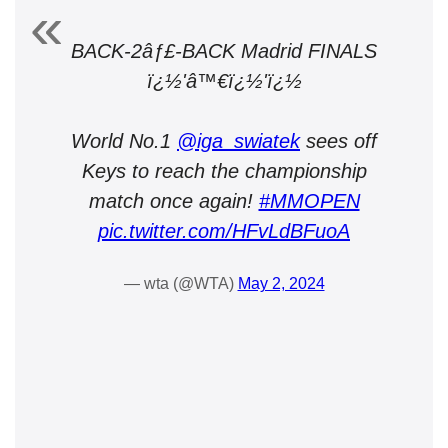
BACK-2âƒ£-BACK Madrid FINALS
ï¿½'‍â™€ï¿½'ï¿½
World No.1
@iga_swiatek
sees off
Keys to reach the championship
match once again!
#MMOPEN
pic.twitter.com/HFvLdBFuoA
— wta (@WTA)
May 2, 2024