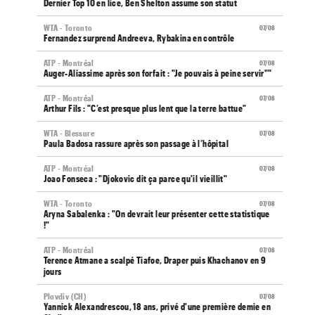
Dernier Top 10 en lice, Ben Shelton assume son statut
WTA - Toronto
07/08
Fernandez surprend Andreeva, Rybakina en contrôle
ATP - Montréal
07/08
Auger-Aliassime après son forfait : "Je pouvais à peine servir""
ATP - Montréal
07/08
Arthur Fils : "C’est presque plus lent que la terre battue"
WTA - Blessure
07/08
Paula Badosa rassure après son passage à l’hôpital
ATP - Montréal
07/08
Joao Fonseca : "Djokovic dit ça parce qu'il vieillit"
WTA - Toronto
07/08
Aryna Sabalenka : "On devrait leur présenter cette statistique
!"
ATP - Montréal
07/08
Terence Atmane a scalpé Tiafoe, Draper puis Khachanov en 9
jours
Plovdiv (CH)
07/08
Yannick Alexandrescou, 18 ans, privé d'une première demie en