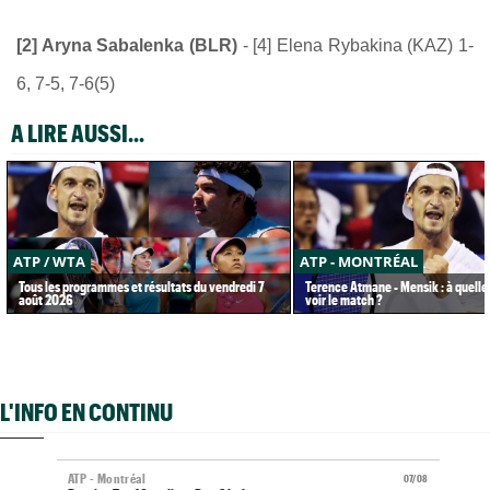
[2] Aryna Sabalenka (BLR)
- [4] Elena Rybakina (KAZ) 1-
6, 7-5, 7-6(5)
A LIRE AUSSI...
ATP / WTA
ATP - MONTRÉAL
Tous les programmes et résultats du vendredi 7
Terence Atmane - Mensik : à quelle
août 2026
voir le match ?
L'INFO EN CONTINU
ATP - Montréal
07/08