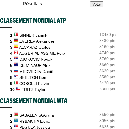
ATP - Cincinnati
07/08
Résultats
Comme Carlos Alcaraz, Holger Rune a renoncé à Cincinnati
WTA - Toronto
07/08
CLASSEMENT MONDIAL ATP
Rybakina, Andreeva, Osaka, Gauff... horaires et diffusion TV
WTA - Toronto
07/08
13450 pts
1
SINNER Jannik
Jelena Ostapenko dénonce les messages d'insultes et de
menaces
8480 pts
2
ZVEREV Alexander
8160 pts
3
ALCARAZ Carlos
4740 pts
4
AUGER-ALIASSIME Felix
3760 pts
5
DJOKOVIC Novak
3660 pts
6
DE MINAUR Alex
3620 pts
7
MEDVEDEV Daniil
3580 pts
8
SHELTON Ben
3420 pts
9
COBOLLI Flavio
3300 pts
10
FRITZ Taylor
CLASSEMENT MONDIAL WTA
8550 pts
1
SABALENKA Aryna
8056 pts
2
RYBAKINA Elena
6625 pts
3
PEGULA Jessica