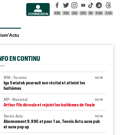
Facebook
Twitter
Instagram
Youtube
Tik Tok
Dailymotion
Threads
43k
33k
11k
22k
8k
0.9k
1.5k
CONNEXION
lism'Actu
INFO EN CONTINU
WTA - Toronto
06/08
Iga Swiatek poursuit son récital et atteint les
huitièmes
ATP - Montréal
06/08
Arthur Fils déroule et rejoint les huitièmes de finale
Tennis Actu
06/08
Abonnement 9,99€ et pour 1 an, Tennis Actu sans pub
et sans pop up