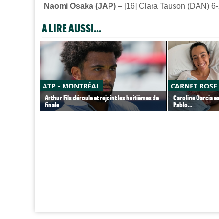
Naomi Osaka (JAP) –
[16] Clara Tauson (DAN) 6-2
A LIRE AUSSI...
ATP - MONTRÉAL
CARNET ROSE
Arthur Fils déroule et rejoint les huitièmes de
Caroline Garcia e
finale
Pablo...