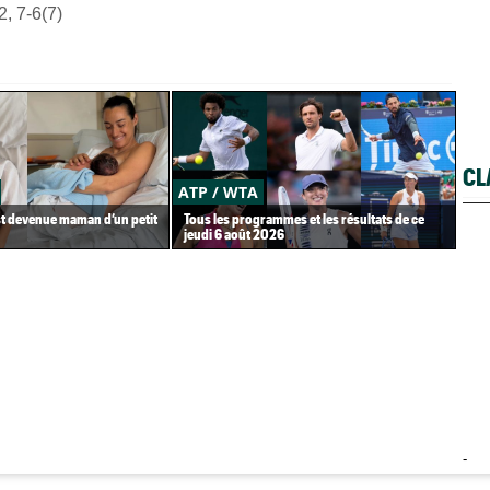
, 7-6(7)
CL
ATP / WTA
US
st devenue maman d’un petit
Tous les programmes et les résultats de ce
Gaë
jeudi 6 août 2026
Gea
-