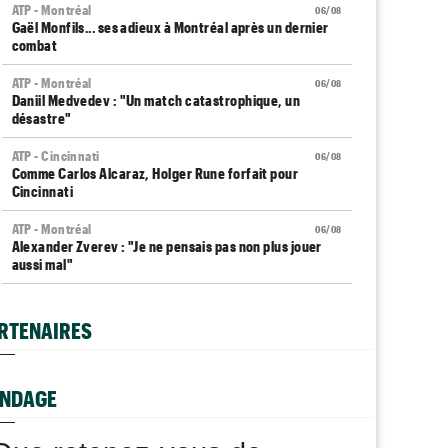
ATP - Montréal
06/08
Gaël Monfils... ses adieux à Montréal après un dernier
combat
ATP - Montréal
06/08
Daniil Medvedev : "Un match catastrophique, un
désastre"
ATP - Cincinnati
06/08
Comme Carlos Alcaraz, Holger Rune forfait pour
Cincinnati
ATP - Montréal
06/08
Alexander Zverev : "Je ne pensais pas non plus jouer
aussi mal"
WTA - Toronto
06/08
Coco Gauff sur les tests génétiques : "Je comprends
RTENAIRES
mais..."
ATP - Montréal
06/08
Auger-Aliassime, forfait : "Une douleur au niveau du
NDAGE
dos"
Carnet Rose
06/08