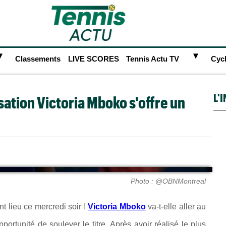
►
►
Classements
LIVE SCORES
Tennis Actu TV
Cyc
L'
sation Victoria Mboko s'offre un
Photo : @OBNMontreal
t lieu ce mercredi soir !
Victoria Mboko
va-t-elle aller au
pportunité de soulever le titre.
Après avoir réalisé le plus