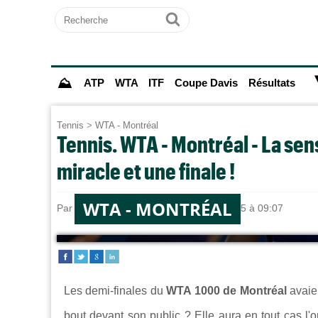
Recherche
Ok
⛰
ATP
WTA
ITF
Coupe Davis
Résultats
Tennis
>
WTA - Montréal
Tennis. WTA - Montréal - La sen
miracle et une finale !
WTA - MONTRÉAL
Par
Alexandre HERCHEUX
le 07/08/2025 à 09:07
Les demi-finales du
WTA 1000 de Montréal
avaien
bout devant son public ? Elle aura en tout cas l'o