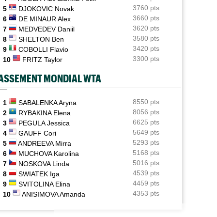
3760 pts
5
DJOKOVIC Novak
ATP / WTA
06/08
3660 pts
6
DE MINAUR Alex
Tous les programmes et les résultats de ce jeudi 6 août
3620 pts
7
MEDVEDEV Daniil
2026
3580 pts
8
SHELTON Ben
INTERVIEW
3420 pts
06/08
9
COBOLLI Flavio
Luca Van Assche : "Je peux être performant tout au
3300 pts
10
FRITZ Taylor
long de l’année"
ASSEMENT MONDIAL WTA
INTERVIEW
 OPEN
JEUNES
06/08
Quentin Halys : "Je n’ai pas eu de coup de téléphone de
l Monfils et Léolia Jeanjean wild-cards FFT,
Coupe Galéa : l’équipe de France U18 s
sponsors"
8550 pts
1
SABALENKA Aryna
 en qualifs
championne d’Europe
8056 pts
2
RYBAKINA Elena
WTA - Toronto
06/08
6625 pts
3
PEGULA Jessica
Aryna Sabalenka propose... des conférences de presse
5649 pts
4
GAUFF Cori
façon F1
5293 pts
5
ANDREEVA Mirra
5168 pts
6
MUCHOVA Karolina
5016 pts
7
NOSKOVA Linda
4539 pts
8
SWIATEK Iga
4459 pts
9
SVITOLINA Elina
4353 pts
10
ANISIMOVA Amanda