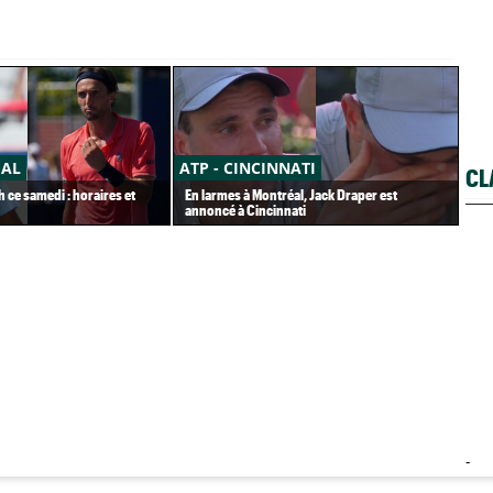
ÉAL
ATP - CINCINNATI
AT
CL
h ce samedi : horaires et
En larmes à Montréal, Jack Draper est
Ter
annoncé à Cincinnati
imm
-