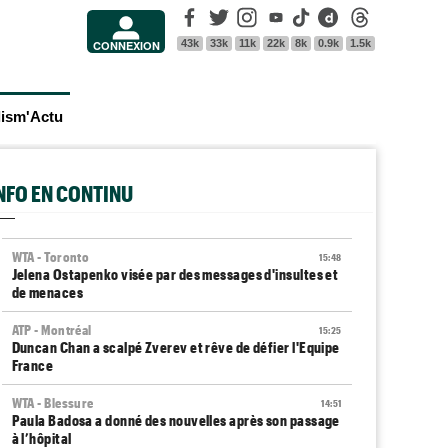
Facebook
Twitter
Instagram
Youtube
Tik Tok
Dailymotion
Threads
43k
33k
11k
22k
8k
0.9k
1.5k
CONNEXION
lism'Actu
INFO EN CONTINU
WTA - Toronto
15:48
Jelena Ostapenko visée par des messages d'insultes et
de menaces
ATP - Montréal
15:25
Duncan Chan a scalpé Zverev et rêve de défier l'Equipe
France
WTA - Blessure
14:51
Paula Badosa a donné des nouvelles après son passage
à l’hôpital