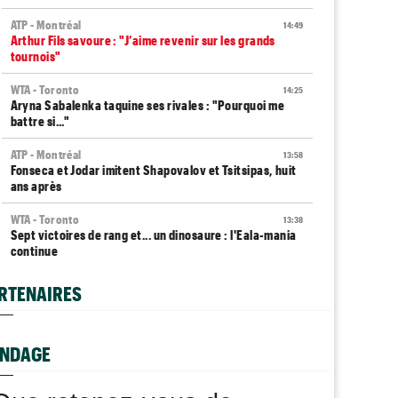
ATP - Montréal
14:49
Arthur Fils savoure : "J’aime revenir sur les grands
tournois"
WTA - Toronto
14:25
Aryna Sabalenka taquine ses rivales : "Pourquoi me
battre si..."
ATP - Montréal
13:58
Fonseca et Jodar imitent Shapovalov et Tsitsipas, huit
ans après
WTA - Toronto
13:38
Sept victoires de rang et... un dinosaure : l'Eala-mania
continue
ATP - Montréal
13:14
RTENAIRES
Terence Atmane se tourne vers l'Ohio et un immense
défi à relever
WTA - Toronto
NDAGE
13:10
Amanda Anisimova : "J'essaie de retrouver le plaisir..."
WTA - Toronto
12:43