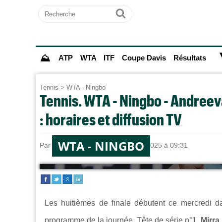
Recherche
Ok
⛰
ATP
WTA
ITF
Coupe Davis
Résultats
Tennis
>
WTA - Ningbo
Tennis. WTA - Ningbo - Andree
: horaires et diffusion TV
WTA - NINGBO
Par
Sebastien CLAUDE
le 15/10/2025 à 09:31
Les huitièmes de finale débutent ce mercredi d
programme de la journée. Tête de série n°1,
Mirra