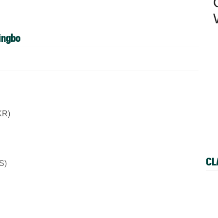
ingbo
UKR)
CL
S)