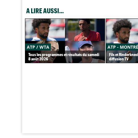
A LIRE AUSSI...
ATP / WTA
ATP - MONTR
Tous les programmes et résultats du samedi
Fils et Rinderknec
8 août 2026
diffusion TV