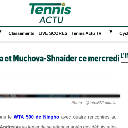
►
►
Classements
LIVE SCORES
Tennis Actu TV
Cyc
L'
va et Muchova-Shnaider ce mercredi
Photo : @IntelBNLdiItalia
ans le
WTA 500 de Ningbo
avec quatre rencontres au
 Andreeva
va tenter de se relancer après des débuts ratés