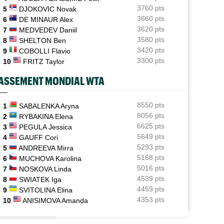
3760 pts
5
DJOKOVIC Novak
Plovdiv (CH)
10:26
3660 pts
6
DE MINAUR Alex
Yannick Alexandrescou, 18 ans, privé d'une première
3620 pts
7
MEDVEDEV Daniil
demie en Chall'
3580 pts
8
SHELTON Ben
Jeunes
3420 pts
10:10
9
COBOLLI Flavio
12 matchs, 12 victoires : les équipes de France U12
3300 pts
10
FRITZ Taylor
démarrent fort
P - MONTRÉAL
ATP - MONTRÉAL
ASSEMENT MONDIAL WTA
ATP - Cincinnati
09:50
ence Atmane se tourne vers l'Ohio et un
Terence Atmane - Mensik : à quelle heur
En larmes à Montréal, Jack Draper est annoncé à
ense défi à relever
voir le match ?
Cincinnati
8550 pts
1
SABALENKA Aryna
8056 pts
2
RYBAKINA Elena
ATP - Règlement
09:03
6625 pts
3
PEGULA Jessica
La proposition de Novak Djokovic : "Jouer jusqu’à
5649 pts
4
GAUFF Cori
quatre jeux"
5293 pts
5
ANDREEVA Mirra
5168 pts
6
MUCHOVA Karolina
5016 pts
7
NOSKOVA Linda
4539 pts
8
SWIATEK Iga
4459 pts
9
SVITOLINA Elina
4353 pts
10
ANISIMOVA Amanda