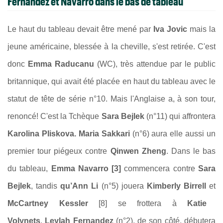
Fernandez et Navarro dans le bas de tableau
Le haut du tableau devait être mené par
Iva Jovic
mais la
jeune américaine, blessée à la cheville, s'est retirée
. C'est
donc
Emma Raducanu
(
WC)
, très attendue par le public
britannique, qui avait été placée en haut du tableau avec le
statut de tête de série n°10. Mais l'Anglaise a, à son tour,
renoncé! C'est la Tchèque
Sara Bejlek
(n°11) qui affrontera
Karolina Pliskova. Maria Sakkari
(n°6) aura elle aussi un
premier tour piégeux contre
Qinwen Zheng
. Dans le bas
du tableau,
Emma Navarro
[3]
commencera contre
Sara
Bejlek
, tandis
qu’Ann Li
(n°5) jouera
Kimberly Birrell
et
McCartney Kessler
[8] se frottera à
Katie
Volynets
.
Leylah Fernandez
(n°2), de son côté, débutera