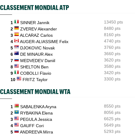
Next Gen ATP Finals
08/08
CLASSEMENT MONDIAL ATP
Comment Moïse Kouame peut faire mieux que Sinner et Alcaraz
?
13450 pts
1
SINNER Jannik
WTA - Toronto
08/08
Amanda Anisimova : "Je ne veux pas me mettre de pression"
8480 pts
2
ZVEREV Alexander
8160 pts
3
ALCARAZ Carlos
ATP - Montréal
08/08
4740 pts
4
AUGER-ALIASSIME Felix
Terence Atmane se tourne vers l'Ohio et un immense défi à
relever
3760 pts
5
DJOKOVIC Novak
3660 pts
6
DE MINAUR Alex
3620 pts
7
MEDVEDEV Daniil
3580 pts
8
SHELTON Ben
3420 pts
9
COBOLLI Flavio
3300 pts
10
FRITZ Taylor
CLASSEMENT MONDIAL WTA
8550 pts
1
SABALENKA Aryna
8056 pts
2
RYBAKINA Elena
6625 pts
3
PEGULA Jessica
5649 pts
4
GAUFF Cori
5293 pts
5
ANDREEVA Mirra