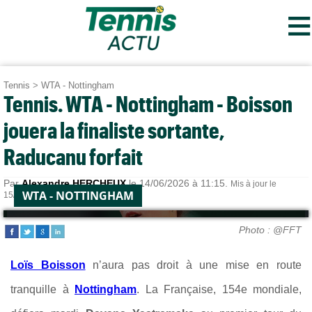
≡
Tennis
>
WTA - Nottingham
Tennis. WTA - Nottingham - Boisson
jouera la finaliste sortante,
Raducanu forfait
Par
Alexandre HERCHEUX
le 14/06/2026 à 11:15.
Mis à jour le
WTA - NOTTINGHAM
15/06/2026 à 11:35.
Photo : @FFT
Loïs Boisson
n’aura pas droit à une mise en route
tranquille à
Nottingham
. La Française, 154e mondiale,