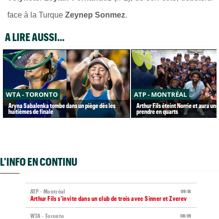
face à la Turque
Zeynep Sonmez
.
A LIRE AUSSI...
WTA - TORONTO
ATP - MONTRÉAL
Aryna Sabalenka tombe dans un piège dès les
Arthur Fils éteint Norrie et aura un
huitièmes de finale
prendre en quarts
L'INFO EN CONTINU
ATP - Montréal
09:16
Arthur Fils s'invite dans un club de trois avec Sinner et Zverev
WTA - Toronto
08:59