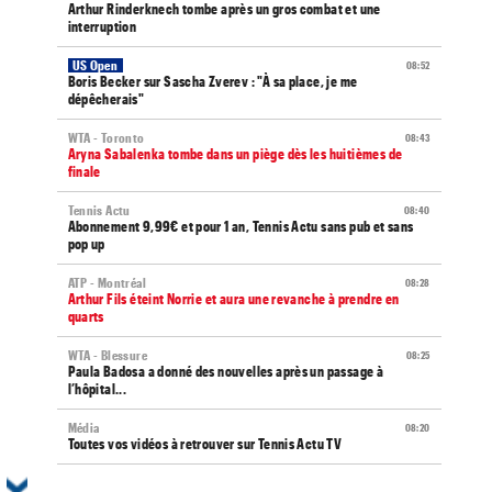
Arthur Rinderknech tombe après un gros combat et une
interruption
US Open
08:52
Boris Becker sur Sascha Zverev : "À sa place, je me
dépêcherais"
WTA - Toronto
08:43
Aryna Sabalenka tombe dans un piège dès les huitièmes de
finale
Tennis Actu
08:40
Abonnement 9,99€ et pour 1 an, Tennis Actu sans pub et sans
pop up
ATP - Montréal
08:28
Arthur Fils éteint Norrie et aura une revanche à prendre en
quarts
WTA - Blessure
08:25
Paula Badosa a donné des nouvelles après un passage à
l’hôpital...
Média
08:20
Toutes vos vidéos à retrouver sur Tennis Actu TV
ATP / WTA
08:16