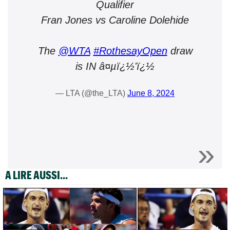
Qualifier
Fran Jones vs Caroline Dolehide
The
@WTA
#RothesayOpen
draw
is IN â¤µï¿½'ï¿½
— LTA (@the_LTA)
June 8, 2024
A LIRE AUSSI...