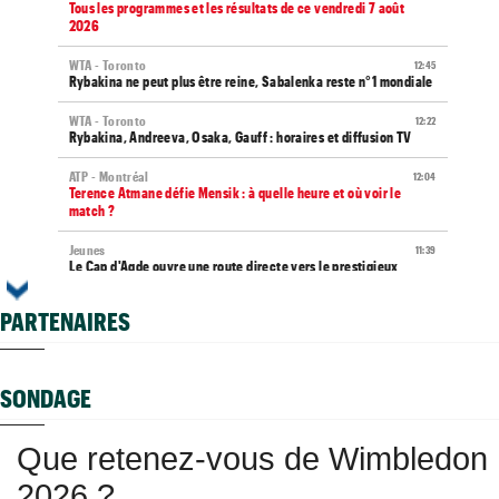
Tous les programmes et les résultats de ce vendredi 7 août
2026
WTA - Toronto
12:45
Rybakina ne peut plus être reine, Sabalenka reste n°1 mondiale
WTA - Toronto
12:22
Rybakina, Andreeva, Osaka, Gauff : horaires et diffusion TV
ATP - Montréal
12:04
Terence Atmane défie Mensik : à quelle heure et où voir le
match ?
Jeunes
11:39
Le Cap d'Agde ouvre une route directe vers le prestigieux
Orange Bowl
PARTENAIRES
ATP
11:23
Gabriel Debru retourne en NCAA, son coach souhaitait le circuit
pro
SONDAGE
Istanbul (CH)
11:09
Bax, Ghibaudo et Poullain peuvent rejoindre les demies en
Turquie
Que retenez-vous de Wimbledon
Carnet Rose
11:04
2026 ?
Caroline Garcia est désormais maman d’un petit Pablo