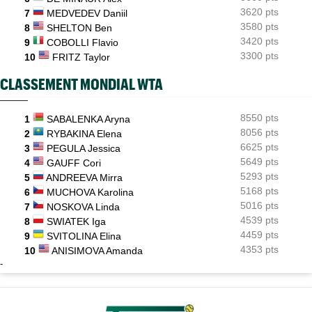
mixte ?
3620 pts
7
MEDVEDEV Daniil
3580 pts
8
SHELTON Ben
3420 pts
9
COBOLLI Flavio
3300 pts
10
FRITZ Taylor
CLASSEMENT MONDIAL WTA
8550 pts
1
SABALENKA Aryna
8056 pts
2
RYBAKINA Elena
6625 pts
3
PEGULA Jessica
5649 pts
4
GAUFF Cori
5293 pts
5
ANDREEVA Mirra
5168 pts
6
MUCHOVA Karolina
5016 pts
7
NOSKOVA Linda
4539 pts
8
SWIATEK Iga
4459 pts
9
SVITOLINA Elina
4353 pts
10
ANISIMOVA Amanda
-