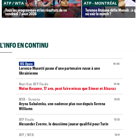
ATP / WTA
ATP - MONTRÉAL
Tous les programmes et les résultats de ce
Terence Atmane défie Mensik : à qu
vendredi 7 août 2026
où voir le match ?
L'INFO EN CONTINU
US Open
14:40
Lorenzo Musetti passe d'une partenaire russe à une
Ukrainienne
Next Gen ATP Finals
14:16
Moïse Kouame, 17 ans, peut faire mieux que Sinner et Alcaraz
WTA - Toronto
13:52
Aryna Sabalenka, une cadence plus vue depuis Serena
Williams
ATP Finals
13:33
Alexander Zverev, le deuxième joueur qualifié pour Turin
ATP / WTA
13:11