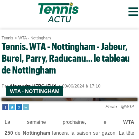
≡
Tennis
>
WTA - Nottingham
Tennis. WTA - Nottingham - Jabeur,
Burel, Parry, Raducanu... le tableau
de Nottingham
Par
Alexandre HERCHEUX
le 09/06/2024 à 17:10
WTA - NOTTINGHAM
Photo : @WTA
La semaine prochaine, le
WTA
250
de
Nottingham
lancera la saison sur gazon. La tête