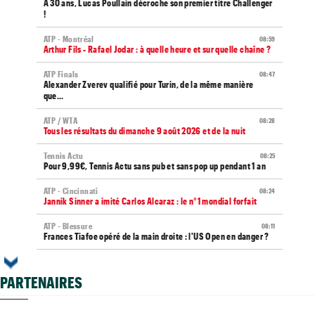
À 30 ans, Lucas Poullain décroche son premier titre Challenger
!
ATP - Montréal
08:59
Arthur Fils - Rafael Jodar : à quelle heure et sur quelle chaîne ?
ATP Finals
08:47
Alexander Zverev qualifié pour Turin, de la même manière
que...
ATP / WTA
08:28
Tous les résultats du dimanche 9 août 2026 et de la nuit
Tennis Actu
08:25
Pour 9,99€, Tennis Actu sans pub et sans pop up pendant 1 an
ATP - Cincinnati
08:24
Jannik Sinner a imité Carlos Alcaraz : le n°1 mondial forfait
ATP - Blessure
08:11
Frances Tiafoe opéré de la main droite : l'US Open en danger ?
Média
07:37
Toutes vos vidéos sont à retrouver sur Tennis Actu TV
PARTENAIRES
ATP - Montréal
07:27
Gaël Monfils à ses détracteurs : "La jalousie, l’ennui..."