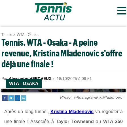
≡
Tennis
>
WTA - Osaka
Tennis. WTA - Osaka - A peine
revenue, Kristina Mladenovic s'offre
déjà une finale !
Par
Alexandre HERCHEUX
le 18/10/2025 à 06:51
WTA - OSAKA
Photo : @InstagramKikiMladenovic
Après un long tunnel,
Kristina Mladenovic
va regoûter à
une finale !
Associée à
Taylor Townsend
au
WTA 250