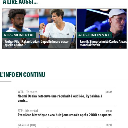
A LIRE AUSSI...
ATP - MONTRÉAL
ATP - CINCINNATI
Arthur Fils - Rafael Jodar : à quelle heure et sur
Jannik Sinner a imité Carlos Alcaraz
quelle chaîne ?
mondial forfait
L'INFO EN CONTINU
WTA - Toronto
09:32
Naomi Osaka retrouve une régularité oubliée, Rybakina à
venir...
ATP - Montréal
09:21
Première historique avec huit joueurs nés après 2000 en quarts
Istanbul (CH)
09:10