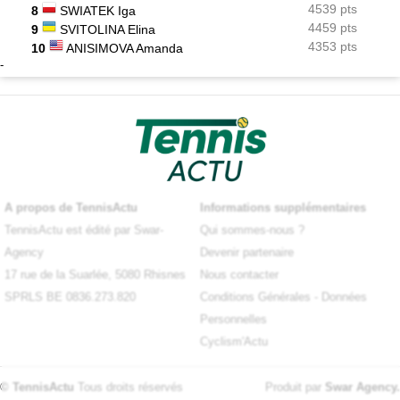
4539 pts
8
SWIATEK Iga
4459 pts
9
SVITOLINA Elina
4353 pts
10
ANISIMOVA Amanda
-
A propos de TennisActu
Informations supplémentaires
TennisActu est édité par Swar-
Qui sommes-nous ?
Agency
Devenir partenaire
17 rue de la Suarlée, 5080 Rhisnes
Nous contacter
SPRLS BE 0836.273.820
Conditions Générales
-
Données
Personnelles
Cyclism'Actu
© TennisActu
Tous droits réservés
Produit par
Swar Agency
.