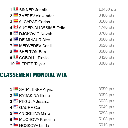
Dani Mérida se révèle en 2026 : le Top 50 et un nouveau cap
13450 pts
1
SINNER Jannik
8480 pts
2
ZVEREV Alexander
8160 pts
3
ALCARAZ Carlos
4740 pts
4
AUGER-ALIASSIME Felix
3760 pts
5
DJOKOVIC Novak
3660 pts
6
DE MINAUR Alex
3620 pts
7
MEDVEDEV Daniil
3580 pts
8
SHELTON Ben
3420 pts
9
COBOLLI Flavio
3300 pts
10
FRITZ Taylor
CLASSEMENT MONDIAL WTA
8550 pts
1
SABALENKA Aryna
8056 pts
2
RYBAKINA Elena
6625 pts
3
PEGULA Jessica
5649 pts
4
GAUFF Cori
5293 pts
5
ANDREEVA Mirra
5168 pts
6
MUCHOVA Karolina
5016 pts
7
NOSKOVA Linda