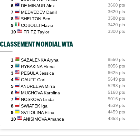
3660 pts
6
DE MINAUR Alex
3620 pts
7
MEDVEDEV Daniil
3580 pts
8
SHELTON Ben
3420 pts
9
COBOLLI Flavio
3300 pts
10
FRITZ Taylor
CLASSEMENT MONDIAL WTA
8550 pts
1
SABALENKA Aryna
8056 pts
2
RYBAKINA Elena
6625 pts
3
PEGULA Jessica
5649 pts
4
GAUFF Cori
5293 pts
5
ANDREEVA Mirra
5168 pts
6
MUCHOVA Karolina
5016 pts
7
NOSKOVA Linda
4539 pts
8
SWIATEK Iga
4459 pts
9
SVITOLINA Elina
4353 pts
10
ANISIMOVA Amanda
-