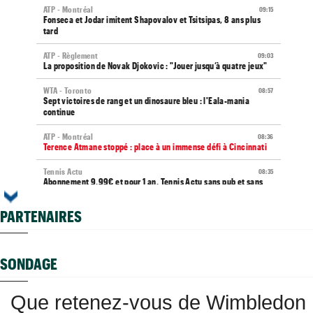
ATP - Montréal
09:15
Fonseca et Jodar imitent Shapovalov et Tsitsipas, 8 ans plus
tard
ATP - Règlement
09:03
La proposition de Novak Djokovic : "Jouer jusqu’à quatre jeux"
WTA - Toronto
08:57
Sept victoires de rang et un dinosaure bleu : l'Eala-mania
continue
ATP - Montréal
08:36
Terence Atmane stoppé : place à un immense défi à Cincinnati
Tennis Actu
08:35
Abonnement 9,99€ et pour 1 an, Tennis Actu sans pub et sans
pop up
PARTENAIRES
ATP - Cincinnati
08:24
Carlos Alcaraz forfait, l'Espagnol sera-t-il à l'US Open ?
ATP / WTA
08:21
SONDAGE
Tous les résultats du vendredi 7 août 2026 et de la nuit
ATP - Blessure
08:00
Que retenez-vous de Wimbledon
Les galères continuent pour Sebastian Korda, opéré du dos