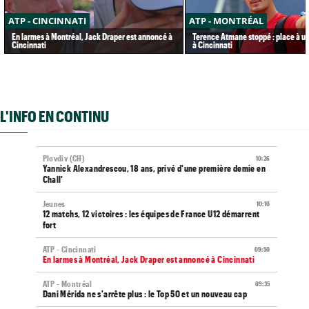
ATP - CINCINNATI
ATP - MONTRÉAL
En larmes à Montréal, Jack Draper est annoncé à
Terence Atmane stoppé : place à u
Cincinnati
à Cincinnati
L'INFO EN CONTINU
Plovdiv (CH)
10:26
Yannick Alexandrescou, 18 ans, privé d'une première demie en
Chall'
Jeunes
10:10
12 matchs, 12 victoires : les équipes de France U12 démarrent
fort
ATP - Cincinnati
09:50
En larmes à Montréal, Jack Draper est annoncé à Cincinnati
ATP - Montréal
09:35
Dani Mérida ne s'arrête plus : le Top 50 et un nouveau cap