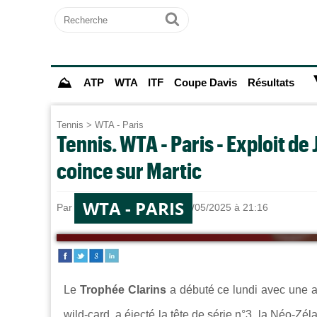
Recherche
Ok
⛰
ATP
WTA
ITF
Coupe Davis
Résultats
Tennis
>
WTA - Paris
Tennis. WTA - Paris - Exploit d
coince sur Martic
WTA - PARIS
Par
Sebastien CLAUDE
le 12/05/2025 à 21:16
Le
Trophée Clarins
a débuté ce lundi avec une a
wild-card, a éjecté la tête de série n°3, la Néo-Zé