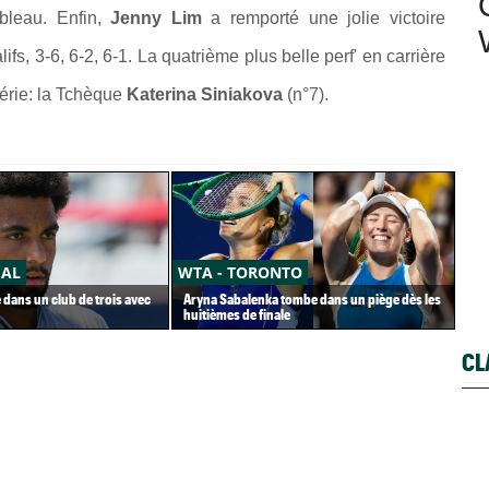
bleau. Enfin,
Jenny Lim
a remporté une jolie victoire
lifs, 3-6, 6-2, 6-1. La quatrième plus belle perf' en carrière
série: la Tchèque
Katerina Siniakova
(n°7).
ÉAL
WTA - TORONTO
AT
e dans un club de trois avec
Aryna Sabalenka tombe dans un piège dès les
Gaë
huitièmes de finale
mes
CL