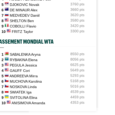
Tous les résultats du samedi 8 août 2026 et de la nuit
3760 pts
5
DJOKOVIC Novak
3660 pts
6
DE MINAUR Alex
ATP - Montréal
07:35
3620 pts
7
MEDVEDEV Daniil
Joao Fonseca a taquiné Djokovic : "Il dit ça parce qu'il
vieillit"
3580 pts
8
SHELTON Ben
3420 pts
9
COBOLLI Flavio
ATP - Montréal
07:10
3300 pts
10
FRITZ Taylor
Alexander Zverev s'est raté : "Le pire match de ma
saison"
ASSEMENT MONDIAL WTA
ATP - Blessure
08/08
Frances Tiafoe opéré de la main droite après son
8550 pts
1
SABALENKA Aryna
abandon
8056 pts
2
RYBAKINA Elena
6625 pts
3
PEGULA Jessica
Carnet Rose
08/08
5649 pts
4
GAUFF Cori
Caroline Garcia est devenue la maman d’un petit
5293 pts
5
ANDREEVA Mirra
Pablo...
5168 pts
6
MUCHOVA Karolina
5016 pts
7
NOSKOVA Linda
4539 pts
8
SWIATEK Iga
4459 pts
9
SVITOLINA Elina
4353 pts
10
ANISIMOVA Amanda