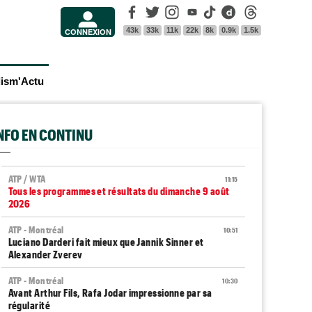
Facebook
Twitter
Instagram
Youtube
Tik Tok
Dailymotion
Threads
43k
33k
11k
22k
8k
0.9k
1.5k
CONNEXION
lism'Actu
INFO EN CONTINU
ATP / WTA
11:15
Tous les programmes et résultats du dimanche 9 août
2026
ATP - Montréal
10:51
Luciano Darderi fait mieux que Jannik Sinner et
Alexander Zverev
ATP - Montréal
10:30
Avant Arthur Fils, Rafa Jodar impressionne par sa
régularité