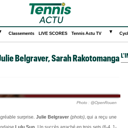
►
►
Classements
LIVE SCORES
Tennis Actu TV
Cyc
L'
e Julie Belgraver, Sarah Rakotomanga
Photo : @OpenRouen
gréable surprise.
Julie Belgraver
(photo)
, qui a reçu une
landaise
Lulu Sun.
Un succès arraché en trois sets (6-4, 1-