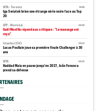
WTA - Toronto
10:09
Iga Swiatek brise une étrange série noire face au Top
20
ATP - Montréal
09:59
Gaël Monfils répond aux critiques : "Le message est
reçu"
Istanbul (CH)
09:53
Lucas Poullain joue sa première finale Challenger à 30
ans
WTA
09:35
Haddad Maia en pause jusqu'en 2027, João Fonseca
prend sa défense
ATP - Montréal
09:16
RTENAIRES
Arthur Fils s'invite dans un club de trois avec Sinner et
Zverev
WTA - Toronto
NDAGE
08:59
Arthur Rinderknech tombe après un gros combat et
une interruption