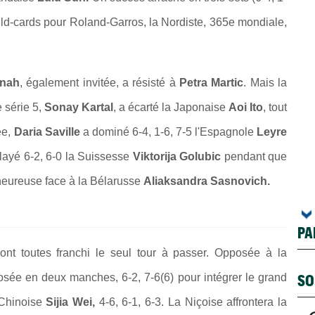
ild-cards pour Roland-Garros, la Nordiste, 365e mondiale,
onah
, également invitée, a résisté à
Petra Martic
. Mais la
e série 5,
Sonay Kartal
, a écarté la Japonaise
Aoi Ito
, tout
ée,
Daria Saville
a dominé 6-4, 1-6, 7-5 l'Espagnole
Leyre
layé 6-2, 6-0 la Suissesse
Viktorija Golubic
pendant que
heureuse face à la Bélarusse
Aliaksandra Sasnovich.
PA
 ont toutes franchi le seul tour à passer. Opposée à la
SO
osée en deux manches, 6-2, 7-6(6) pour intégrer le grand
 Chinoise
Sijia Wei,
4-6, 6-1, 6-3. La Niçoise affrontera la