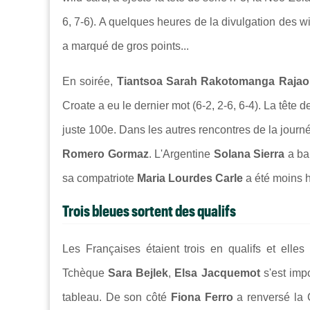
6, 7-6). A quelques heures de la divulgation des w
a marqué de gros points...
En soirée,
Tiantsoa Sarah Rakotomanga Raja
Croate a eu le dernier mot (6-2, 2-6, 6-4). La tête d
juste 100e. Dans les autres rencontres de la journ
Romero Gormaz
. L'Argentine
Solana Sierra
a ba
sa compatriote
Maria Lourdes Carle
a été moins 
Trois bleues sortent des qualifs
Les Françaises étaient trois en qualifs et elles
Tchèque
Sara Bejlek
,
Elsa Jacquemot
s'est imp
tableau. De son côté
Fiona Ferro
a renversé la