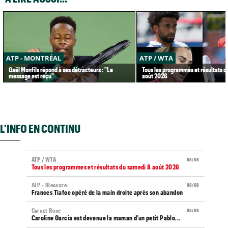
ATP - MONTRÉAL
ATP / WTA
Gaël Monfils répond à ses détracteurs : "Le
Tous les programmes et résultats d
message est reçu"
août 2026
L'INFO EN CONTINU
ATP / WTA
08/08
Tous les programmes et résultats du samedi 8 août 2026
ATP - Blessure
08/08
Frances Tiafoe opéré de la main droite après son abandon
Carnet Rose
08/08
Caroline Garcia est devenue la maman d’un petit Pablo...