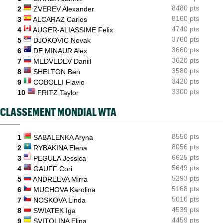
8480 pts
US Open
2
ZVEREV Alexander
08/08
Lorenzo Musetti passe d'une équipière russe à une Ukrainienne
8160 pts
3
ALCARAZ Carlos
4740 pts
4
AUGER-ALIASSIME Felix
3760 pts
5
DJOKOVIC Novak
3660 pts
6
DE MINAUR Alex
3620 pts
7
MEDVEDEV Daniil
3580 pts
8
SHELTON Ben
3420 pts
9
COBOLLI Flavio
3300 pts
10
FRITZ Taylor
CLASSEMENT MONDIAL WTA
8550 pts
1
SABALENKA Aryna
8056 pts
2
RYBAKINA Elena
6625 pts
3
PEGULA Jessica
5649 pts
4
GAUFF Cori
5293 pts
5
ANDREEVA Mirra
5168 pts
6
MUCHOVA Karolina
5016 pts
7
NOSKOVA Linda
4539 pts
8
SWIATEK Iga
4459 pts
9
SVITOLINA Elina