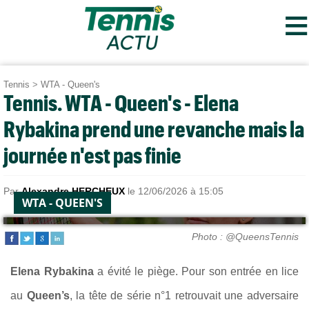
≡
Tennis
>
WTA - Queen's
Tennis. WTA - Queen's - Elena
Rybakina prend une revanche mais la
journée n'est pas finie
Par
Alexandre HERCHEUX
le 12/06/2026 à 15:05
WTA - QUEEN'S
Photo : @QueensTennis
Elena Rybakina
a évité le piège. Pour son entrée en lice
au
Queen’s
, la tête de série n°1 retrouvait une adversaire