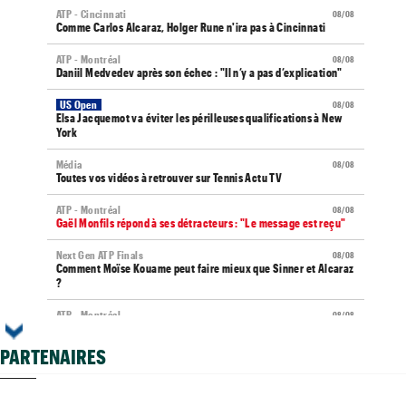
ATP - Cincinnati
08/08
Comme Carlos Alcaraz, Holger Rune n'ira pas à Cincinnati
ATP - Montréal
08/08
Daniil Medvedev après son échec : "Il n’y a pas d’explication"
US Open
08/08
Elsa Jacquemot va éviter les périlleuses qualifications à New
York
Média
08/08
Toutes vos vidéos à retrouver sur Tennis Actu TV
ATP - Montréal
08/08
Gaël Monfils répond à ses détracteurs : "Le message est reçu"
Next Gen ATP Finals
08/08
Comment Moïse Kouame peut faire mieux que Sinner et Alcaraz
?
ATP - Montréal
08/08
Terence Atmane se tourne vers l'Ohio et un immense défi à
relever
PARTENAIRES
US Open (Q)
08/08
Sept Françaises en qualifs, Kristina Mladenovic "protégée"