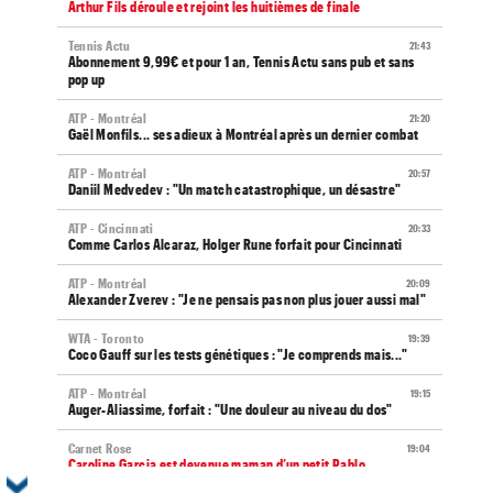
Arthur Fils déroule et rejoint les huitièmes de finale
Tennis Actu
21:43
Abonnement 9,99€ et pour 1 an, Tennis Actu sans pub et sans
pop up
ATP - Montréal
21:20
Gaël Monfils... ses adieux à Montréal après un dernier combat
ATP - Montréal
20:57
Daniil Medvedev : "Un match catastrophique, un désastre"
ATP - Cincinnati
20:33
Comme Carlos Alcaraz, Holger Rune forfait pour Cincinnati
ATP - Montréal
20:09
Alexander Zverev : "Je ne pensais pas non plus jouer aussi mal"
WTA - Toronto
19:39
Coco Gauff sur les tests génétiques : "Je comprends mais..."
ATP - Montréal
19:15
Auger-Aliassime, forfait : "Une douleur au niveau du dos"
Carnet Rose
19:04
Caroline Garcia est devenue maman d’un petit Pablo...