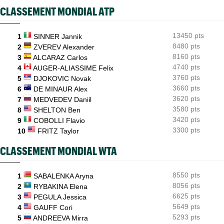
CLASSEMENT MONDIAL ATP
INTERVIEW
16:39
Quentin Halys : "Je n’ai pas eu de coup de téléphone de
sponsors"
13450 pts
1
SINNER Jannik
8480 pts
WTA - Toronto
2
ZVEREV Alexander
16:11
Aryna Sabalenka propose... des conférences de presse façon F1
8160 pts
3
ALCARAZ Carlos
4740 pts
4
AUGER-ALIASSIME Felix
3760 pts
5
DJOKOVIC Novak
3660 pts
6
DE MINAUR Alex
3620 pts
7
MEDVEDEV Daniil
3580 pts
8
SHELTON Ben
3420 pts
9
COBOLLI Flavio
3300 pts
10
FRITZ Taylor
CLASSEMENT MONDIAL WTA
8550 pts
1
SABALENKA Aryna
8056 pts
2
RYBAKINA Elena
6625 pts
3
PEGULA Jessica
5649 pts
4
GAUFF Cori
5293 pts
5
ANDREEVA Mirra