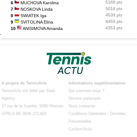
5168 pts
6
MUCHOVA Karolina
5016 pts
7
NOSKOVA Linda
4539 pts
8
SWIATEK Iga
4459 pts
9
SVITOLINA Elina
4353 pts
10
ANISIMOVA Amanda
-
A propos de TennisActu
Informations supplémentaires
TennisActu est édité par Swar-
Qui sommes-nous ?
Agency
Devenir partenaire
17 rue de la Suarlée, 5080 Rhisnes
Nous contacter
SPRLS BE 0836.273.820
Conditions Générales
-
Données
Personnelles
Cyclism'Actu