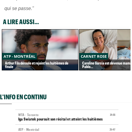
qui se passe."
A LIRE AUSSI...
ATP - MONTRÉAL
CARNET ROSE
Arthur Fils déroule et rejoint les huitièmes de
Caroline Garcia est devenue maman
finale
Pablo...
L'INFO EN CONTINU
WTA - Toronto
21:55
Iga Swiatek poursuit son récital et atteint les huitièmes
ATP - Montréal
21:47