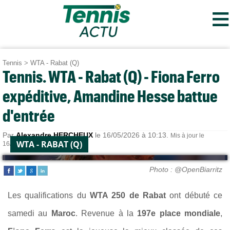
≡
Tennis
>
WTA - Rabat (Q)
Tennis. WTA - Rabat (Q) - Fiona Ferro
expéditive, Amandine Hesse battue
d'entrée
Par
Alexandre HERCHEUX
le 16/05/2026 à 10:13.
Mis à jour le
WTA - RABAT (Q)
16/05/2026 à 19:25.
Photo : @OpenBiarritz
Les qualifications du
WTA 250 de Rabat
ont débuté ce
samedi au
Maroc
. Revenue à la
197e place mondiale
,