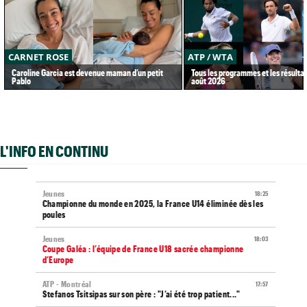
CARNET ROSE
ATP / WTA
Caroline Garcia est devenue maman d’un petit
Tous les programmes et les résultat
Pablo
août 2026
L'INFO EN CONTINU
Jeunes
18:25
Championne du monde en 2025, la France U14 éliminée dès les
poules
Jeunes
18:03
Coupe Galéa : l’équipe de France U18 sacrée championne
d’Europe
ATP - Montréal
17:57
Stefanos Tsitsipas sur son père : "J’ai été trop patient..."