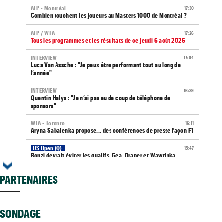
ATP - Montréal
17:30
Combien touchent les joueurs au Masters 1000 de Montréal ?
ATP / WTA
17:26
Tous les programmes et les résultats de ce jeudi 6 août 2026
INTERVIEW
17:04
Luca Van Assche : "Je peux être performant tout au long de
l’année"
INTERVIEW
16:39
Quentin Halys : "Je n’ai pas eu de coup de téléphone de
sponsors"
WTA - Toronto
16:11
Aryna Sabalenka propose... des conférences de presse façon F1
US Open (Q)
15:47
Bonzi devrait éviter les qualifs, Gea, Draper et Wawrinka
engagés
PARTENAIRES
ATP - Cincinnati
15:30
Jannik Sinner gêné au genou : inquiétude avant Cincinnati
WTA - Toronto
15:24
SONDAGE
Bianca Andreescu, très déçue : "J’ai l’impression de décevoir..."