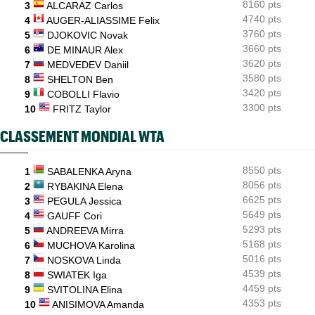
8160 pts
3
ALCARAZ Carlos
ATP - Montréal
12:20
4740 pts
4
AUGER-ALIASSIME Felix
Bourreau de Humbert, Daniel Merida aime croquer du
Français...
3760 pts
5
DJOKOVIC Novak
3660 pts
6
DE MINAUR Alex
3620 pts
7
MEDVEDEV Daniil
3580 pts
8
SHELTON Ben
3420 pts
9
COBOLLI Flavio
3300 pts
10
FRITZ Taylor
CLASSEMENT MONDIAL WTA
8550 pts
1
SABALENKA Aryna
8056 pts
2
RYBAKINA Elena
6625 pts
3
PEGULA Jessica
5649 pts
4
GAUFF Cori
5293 pts
5
ANDREEVA Mirra
5168 pts
6
MUCHOVA Karolina
5016 pts
7
NOSKOVA Linda
4539 pts
8
SWIATEK Iga
4459 pts
9
SVITOLINA Elina
4353 pts
10
ANISIMOVA Amanda