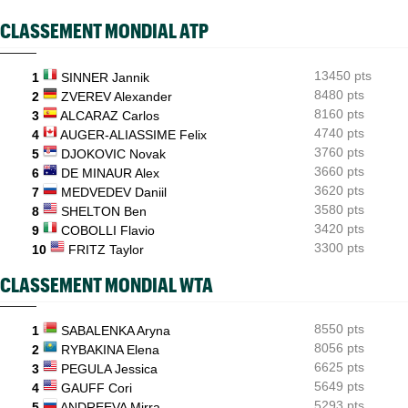
l’année"
CLASSEMENT MONDIAL ATP
INTERVIEW
06/08
Quentin Halys : "Je n’ai pas eu de coup de téléphone de
sponsors"
13450 pts
1
SINNER Jannik
8480 pts
WTA - Toronto
2
ZVEREV Alexander
06/08
Aryna Sabalenka propose... des conférences de presse façon F1
8160 pts
3
ALCARAZ Carlos
4740 pts
4
AUGER-ALIASSIME Felix
3760 pts
5
DJOKOVIC Novak
3660 pts
6
DE MINAUR Alex
3620 pts
7
MEDVEDEV Daniil
3580 pts
8
SHELTON Ben
3420 pts
9
COBOLLI Flavio
3300 pts
10
FRITZ Taylor
CLASSEMENT MONDIAL WTA
8550 pts
1
SABALENKA Aryna
8056 pts
2
RYBAKINA Elena
6625 pts
3
PEGULA Jessica
5649 pts
4
GAUFF Cori
5293 pts
5
ANDREEVA Mirra