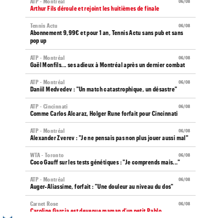
ATP - Montréal
06/08
Arthur Fils déroule et rejoint les huitièmes de finale
Tennis Actu
06/08
Abonnement 9,99€ et pour 1 an, Tennis Actu sans pub et sans
pop up
ATP - Montréal
06/08
Gaël Monfils... ses adieux à Montréal après un dernier combat
ATP - Montréal
06/08
Daniil Medvedev : "Un match catastrophique, un désastre"
ATP - Cincinnati
06/08
Comme Carlos Alcaraz, Holger Rune forfait pour Cincinnati
ATP - Montréal
06/08
Alexander Zverev : "Je ne pensais pas non plus jouer aussi mal"
WTA - Toronto
06/08
Coco Gauff sur les tests génétiques : "Je comprends mais..."
ATP - Montréal
06/08
Auger-Aliassime, forfait : "Une douleur au niveau du dos"
Carnet Rose
06/08
Caroline Garcia est devenue maman d’un petit Pablo...