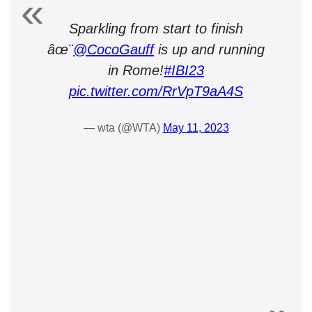
Sparkling from start to finish
âœ¨
@CocoGauff
is up and running
in Rome!
#IBI23
pic.twitter.com/RrVpT9aA4S
— wta (@WTA)
May 11, 2023