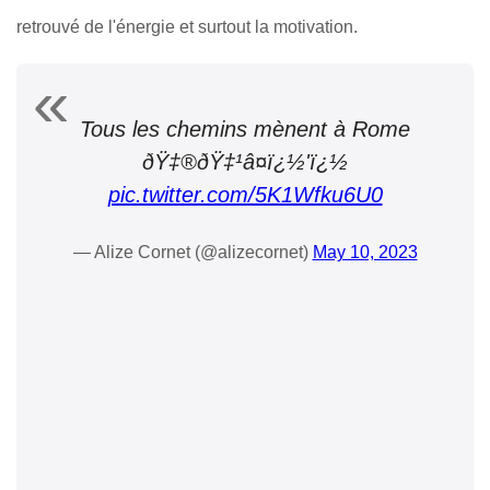
retrouvé de l'énergie et surtout la motivation.
Tous les chemins mènent à Rome
ðŸ‡®ðŸ‡¹â¤ï¿½'ï¿½
pic.twitter.com/5K1Wfku6U0
— Alize Cornet (@alizecornet)
May 10, 2023