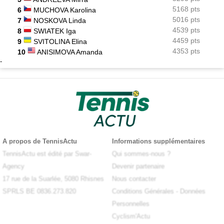
5168 pts
6
MUCHOVA Karolina
5016 pts
7
NOSKOVA Linda
4539 pts
8
SWIATEK Iga
4459 pts
9
SVITOLINA Elina
4353 pts
10
ANISIMOVA Amanda
-
A propos de TennisActu
Informations supplémentaires
TennisActu est édité par Swar-
Qui sommes-nous ?
Agency
Devenir partenaire
17 rue de la Suarlée, 5080 Rhisnes
Nous contacter
SPRLS BE 0836.273.820
Conditions Générales
-
Données
Personnelles
Cyclism'Actu