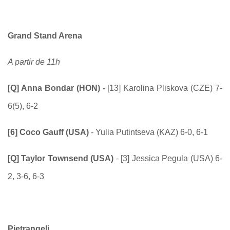
Grand Stand Arena
A partir de 11h
[Q] Anna Bondar (HON) -
[13] Karolina Pliskova (CZE) 7-
6(5), 6-2
[6] Coco Gauff (USA)
- Yulia Putintseva (KAZ) 6-0, 6-1
[Q] Taylor Townsend (USA)
- [3]
Jessica Pegula (USA) 6-
2, 3-6, 6-3
Pietrangeli