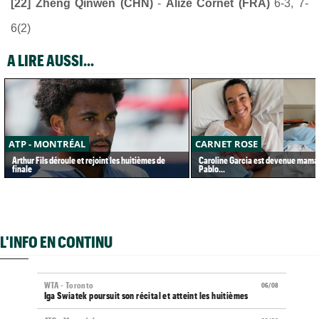
[22]
Zheng Qinwen (CHN)
-
Alizé Cornet (FRA)
6-3, 7-
6(2)
A LIRE AUSSI...
ATP - MONTRÉAL
CARNET ROSE
Arthur Fils déroule et rejoint les huitièmes de
Caroline Garcia est devenue maman
finale
Pablo...
L'INFO EN CONTINU
WTA - Toronto
06/08
Iga Swiatek poursuit son récital et atteint les huitièmes