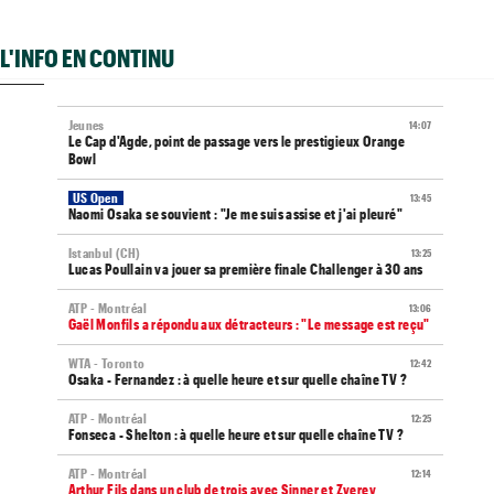
L'INFO EN CONTINU
Jeunes
14:07
Le Cap d'Agde, point de passage vers le prestigieux Orange
Bowl
US Open
13:45
Naomi Osaka se souvient : "Je me suis assise et j'ai pleuré"
Istanbul (CH)
13:25
Lucas Poullain va jouer sa première finale Challenger à 30 ans
ATP - Montréal
13:06
Gaël Monfils a répondu aux détracteurs : "Le message est reçu"
WTA - Toronto
12:42
Osaka - Fernandez : à quelle heure et sur quelle chaîne TV ?
ATP - Montréal
12:25
Fonseca - Shelton : à quelle heure et sur quelle chaîne TV ?
ATP - Montréal
12:14
Arthur Fils dans un club de trois avec Sinner et Zverev