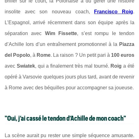
briller sur le court, la Polonaise a dû gérer une histoire
insolite avec son nouveau coach,
Francisco Roig
.
L’Espagnol, arrivé récemment dans son équipe après la
séparation avec
Wim Fissette
, s’est rompu le tendon
d’Achille lors d’un entraînement promotionnel à la
Piazza
del Popolo
, à
Rome
. La raison ? Un petit pari à
100 euros
avec
Swiatek
, qui a finalement très mal tourné.
Roig
a été
opéré à Varsovie quelques jours plus tard, avant de revenir
à Rome avec des béquilles pour accompagner sa joueuse.
"Oui, j’ai cassé le tendon d’Achille de mon coach"
La scène aurait pu rester une simple séquence amusante.