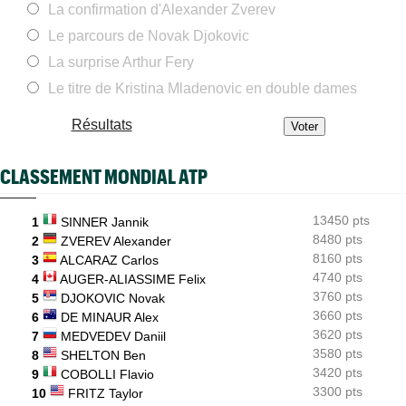
La confirmation d'Alexander Zverev
pop up
Le parcours de Novak Djokovic
ATP - Montréal
08:28
Arthur Fils éteint Norrie et aura une revanche à prendre en
La surprise Arthur Fery
quarts
Le titre de Kristina Mladenovic en double dames
WTA - Blessure
08:25
Paula Badosa a donné des nouvelles après un passage à
Résultats
l’hôpital...
ATP / WTA
08:16
CLASSEMENT MONDIAL ATP
Tous les résultats du samedi 8 août 2026 et de la nuit
ATP - Montréal
07:35
13450 pts
Joao Fonseca a taquiné Djokovic : "Il dit ça parce qu'il vieillit"
1
SINNER Jannik
8480 pts
2
ZVEREV Alexander
ATP - Montréal
07:10
8160 pts
3
ALCARAZ Carlos
Alexander Zverev s'est raté : "Le pire match de ma saison"
4740 pts
4
AUGER-ALIASSIME Felix
3760 pts
5
DJOKOVIC Novak
3660 pts
6
DE MINAUR Alex
3620 pts
7
MEDVEDEV Daniil
3580 pts
8
SHELTON Ben
3420 pts
9
COBOLLI Flavio
3300 pts
10
FRITZ Taylor