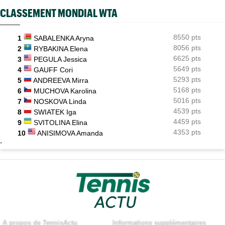
CLASSEMENT MONDIAL WTA
8550 pts
1
SABALENKA Aryna
8056 pts
2
RYBAKINA Elena
6625 pts
3
PEGULA Jessica
5649 pts
4
GAUFF Cori
5293 pts
5
ANDREEVA Mirra
5168 pts
6
MUCHOVA Karolina
5016 pts
7
NOSKOVA Linda
4539 pts
8
SWIATEK Iga
4459 pts
9
SVITOLINA Elina
4353 pts
10
ANISIMOVA Amanda
-
A propos de TennisActu
Informations supplémentaires