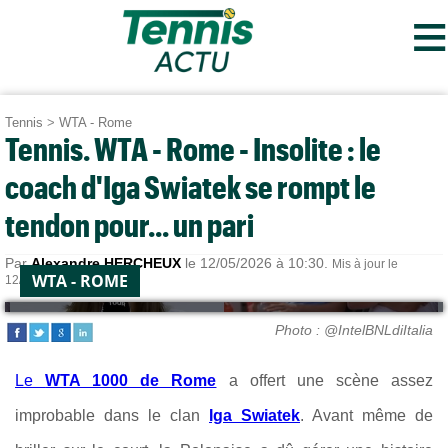
≡
Tennis
>
WTA - Rome
Tennis. WTA - Rome - Insolite : le
coach d'Iga Swiatek se rompt le
tendon pour... un pari
Par
Alexandre HERCHEUX
le 12/05/2026 à 10:30.
Mis à jour le
WTA - ROME
12/05/2026 à 21:36.
Photo : @IntelBNLdiItalia
Le
WTA 1000 de Rome
a offert une scène assez
improbable dans le clan
Iga Swiatek
. Avant même de