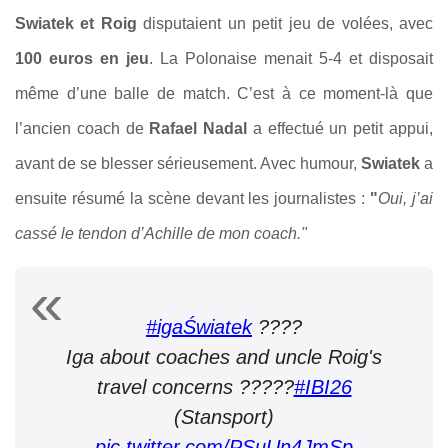
Swiatek et Roig
disputaient un petit jeu de volées, avec
100 euros en jeu
. La Polonaise menait 5-4 et disposait
même d’une balle de match. C’est à ce moment-là que
l’ancien coach de
Rafael Nadal
a effectué un petit appui,
avant de se blesser sérieusement. Avec humour,
Swiatek
a
ensuite résumé la scène devant les journalistes :
"
Oui, j’ai
cassé le tendon d’Achille de mon coach."
#igaŚwiatek
????
Iga about coaches and uncle Roig's
travel concerns ???‍??
#IBI26
(Stansport)
pic.twitter.com/PSuUn4JmSp