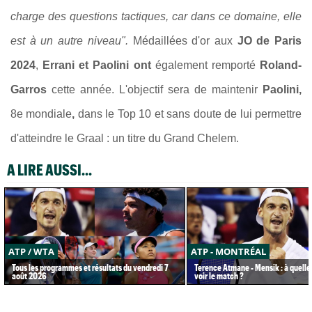
charge des questions tactiques, car dans ce domaine, elle
est à un autre niveau".
Médaillées d'or aux
JO de Paris
2024
,
Errani et Paolini ont
également remporté
Roland-
Garros
cette année. L'objectif sera de maintenir
Paolini,
8e mondiale
,
dans le Top 10 et sans doute de lui permettre
d'atteindre le Graal : un titre du Grand Chelem.
A LIRE AUSSI...
ATP / WTA
ATP - MONTRÉAL
Tous les programmes et résultats du vendredi 7
Terence Atmane - Mensik : à quelle
août 2026
voir le match ?