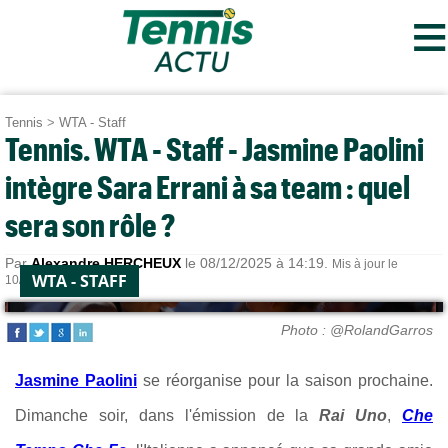
≡
Tennis
>
WTA - Staff
Tennis. WTA - Staff - Jasmine Paolini
intègre Sara Errani à sa team : quel
sera son rôle ?
Par
Alexandre HERCHEUX
le 08/12/2025 à 14:19.
Mis à jour le
WTA - STAFF
10/12/2025 à 07:16.
Photo : @RolandGarros
Jasmine Paolini
se réorganise pour la saison prochaine.
Dimanche soir, dans l'émission de la
Rai Uno
,
Che