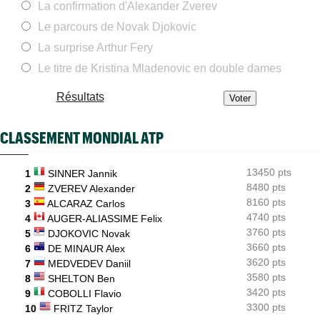
La confirmation d'Alexander Zverev
Jeunes
15:05
Le parcours de Novak Djokovic
Coupe Galéa : l’équipe de France U18 championne d’Europe
2026
La surprise Arthur Fery
Le titre de Kristina Mladenovic en double dames
US Open
14:40
Lorenzo Musetti passe d'une partenaire russe à une
Ukrainienne
Résultats
WTA - Toronto
13:52
Aryna Sabalenka, une cadence plus vue depuis Serena
CLASSEMENT MONDIAL ATP
Williams
ATP Finals
13:33
13450 pts
Alexander Zverev, le deuxième joueur qualifié pour Turin
1
SINNER Jannik
8480 pts
2
ZVEREV Alexander
WTA - Toronto
12:45
8160 pts
3
ALCARAZ Carlos
Rybakina ne peut plus être reine, Sabalenka reste n°1 mondiale
4740 pts
4
AUGER-ALIASSIME Felix
3760 pts
5
DJOKOVIC Novak
3660 pts
6
DE MINAUR Alex
3620 pts
7
MEDVEDEV Daniil
3580 pts
8
SHELTON Ben
3420 pts
9
COBOLLI Flavio
3300 pts
10
FRITZ Taylor