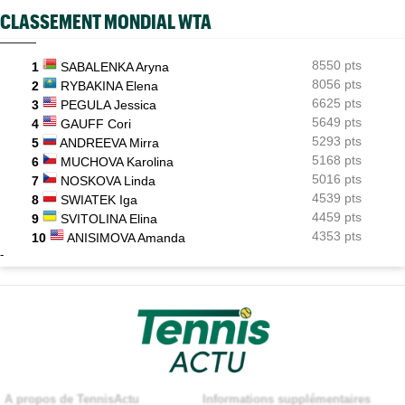
CLASSEMENT MONDIAL WTA
8550 pts
1
SABALENKA Aryna
8056 pts
2
RYBAKINA Elena
6625 pts
3
PEGULA Jessica
5649 pts
4
GAUFF Cori
5293 pts
5
ANDREEVA Mirra
5168 pts
6
MUCHOVA Karolina
5016 pts
7
NOSKOVA Linda
4539 pts
8
SWIATEK Iga
4459 pts
9
SVITOLINA Elina
4353 pts
10
ANISIMOVA Amanda
-
A propos de TennisActu
Informations supplémentaires