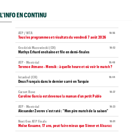
L'INFO EN CONTINU
ATP / WTA
18:56
Tous les programmes et résultats du vendredi 7 août 2026
Grodzisk Mazowiecki (CH)
18:52
Mathys Erhard enchaîne et file en demi-finales
ATP - Montréal
18:48
Terence Atmane - Mensik : à quelle heure et où voir le match ?
Istanbul (CH)
18:44
Deux Français dans le dernier carré en Turquie
Carnet Rose
18:37
Caroline Garcia est devenue la maman d’un petit Pablo
ATP - Montréal
18:23
Alexander Zverev s'est raté : "Mon pire match de la saison"
Next Gen ATP Finals
18:01
Moïse Kouame, 17 ans, peut faire mieux que Sinner et Alcaraz