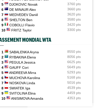
3760 pts
5
DJOKOVIC Novak
WTA - Toronto
08:57
3660 pts
6
DE MINAUR Alex
Sept victoires de rang et un dinosaure bleu : l'Eala-
3620 pts
7
MEDVEDEV Daniil
mania continue
3580 pts
8
SHELTON Ben
Tennis Actu
3420 pts
08:35
9
COBOLLI Flavio
Abonnement 9,99€ et pour 1 an, Tennis Actu sans pub
3300 pts
10
FRITZ Taylor
et sans pop up
ASSEMENT MONDIAL WTA
ATP - Cincinnati
08:24
Carlos Alcaraz forfait, l'Espagnol sera-t-il à l'US Open
?
8550 pts
1
SABALENKA Aryna
8056 pts
2
RYBAKINA Elena
ATP / WTA
08:21
6625 pts
3
PEGULA Jessica
Tous les résultats du vendredi 7 août 2026 et de la nuit
5649 pts
4
GAUFF Cori
5293 pts
5
ANDREEVA Mirra
5168 pts
6
MUCHOVA Karolina
5016 pts
7
NOSKOVA Linda
4539 pts
8
SWIATEK Iga
4459 pts
9
SVITOLINA Elina
4353 pts
10
ANISIMOVA Amanda