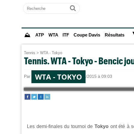
Recherche
Ok
⛰
ATP
WTA
ITF
Coupe Davis
Résultats
Tennis
>
WTA - Tokyo
Tennis. WTA - Tokyo - Bencic jo
WTA - TOKYO
Par
Bastien RAMBERT
le 26/09/2015 à 09:03
Les demi-finales du tournoi de
Tokyo
ont été à 