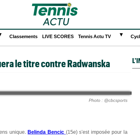
►
►
Classements
LIVE SCORES
Tennis Actu TV
Cyc
L'
uera le titre contre Radwanska
Photo : @cbcsports
sens unique.
Belinda Bencic
(15e) s'est imposée pour la