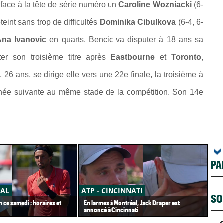
 face à la tête de série numéro un
Caroline Wozniacki
(6-
teint sans trop de difficultés
Dominika Cibulkova
(6-4, 6-
Ana Ivanovic
en quarts. Bencic va disputer à 18 ans sa
er son troisième titre après
Eastbourne
et
Toronto
,
6 ans, se dirige elle vers une 22e finale, la troisième à
nnée suivante au même stade de la compétition. Son 14e
PA
ÉAL
ATP - CINCINNATI
AT
SO
h ce samedi : horaires et
En larmes à Montréal, Jack Draper est
Ter
annoncé à Cincinnati
imm