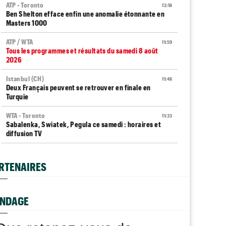
ATP - Toronto
12:18
Ben Shelton efface enfin une anomalie étonnante en
Masters 1000
ATP / WTA
11:59
Tous les programmes et résultats du samedi 8 août
2026
Istanbul (CH)
11:48
Deux Français peuvent se retrouver en finale en
Turquie
WTA - Toronto
11:33
Sabalenka, Swiatek, Pegula ce samedi : horaires et
diffusion TV
Grodzisk Mazowiecki (CH)
11:19
Mathys Erhard peut aller chercher sa plus belle finale
RTENAIRES
ATP - Montréal
11:02
Fils et Rinderknech ce samedi : horaires et diffusion TV
P - MONTRÉAL
ATP - MONTRÉAL
NDAGE
ence Atmane se tourne vers l'Ohio et un
Terence Atmane - Mensik : à quelle heur
US Open
10:44
ense défi à relever
voir le match ?
Becker met la pression sur Zverev : "À sa place, je me
dépêcherais..."