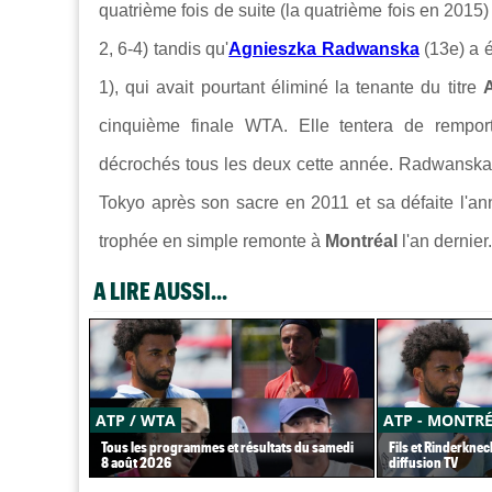
quatrième fois de suite (la quatrième fois en 2015)
2, 6-4) tandis qu'
Agnieszka Radwanska
(13e) a é
1), qui avait pourtant éliminé la tenante du titre
cinquième finale WTA. Elle tentera de remport
décrochés tous les deux cette année. Radwanska, 2
Tokyo après son sacre en 2011 et sa défaite l'a
trophée en simple remonte à
Montréal
l'an dernier.
A LIRE AUSSI...
ATP / WTA
ATP - MONTR
Tous les programmes et résultats du samedi
Fils et Rinderknec
8 août 2026
diffusion TV