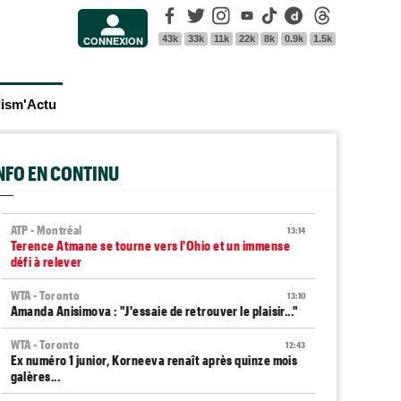
Facebook
Twitter
Instagram
Youtube
Tik Tok
Dailymotion
Threads
43k
33k
11k
22k
8k
0.9k
1.5k
CONNEXION
lism'Actu
INFO EN CONTINU
ATP - Montréal
13:14
Terence Atmane se tourne vers l'Ohio et un immense
défi à relever
WTA - Toronto
13:10
Amanda Anisimova : "J'essaie de retrouver le plaisir..."
WTA - Toronto
12:43
Ex numéro 1 junior, Korneeva renaît après quinze mois
galères...