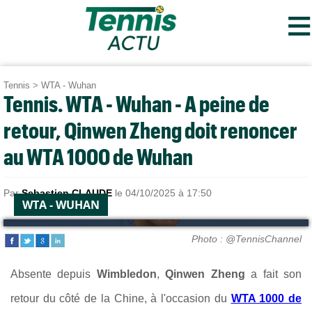
≡
Tennis
>
WTA - Wuhan
Tennis. WTA - Wuhan - A peine de
retour, Qinwen Zheng doit renoncer
au WTA 1000 de Wuhan
Par
Sebastien CLAUDE
le 04/10/2025 à 17:50
WTA - WUHAN
Photo : @TennisChannel
Absente depuis
Wimbledon
,
Qinwen Zheng
a fait son
retour du côté de la Chine, à l'occasion du
WTA 1000 de