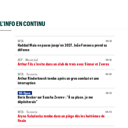
L'INFO EN CONTINU
WTA
09:35
Haddad Maia en pause jusqu'en 2027, João Fonseca prend sa
défense
ATP - Montréal
09:16
Arthur Fils s'invite dans un club de trois avec Sinner et Zverev
WTA - Toronto
08:59
Arthur Rinderknech tombe après un gros combat et une
interruption
US Open
08:52
Boris Becker sur Sascha Zverev : "À sa place, je me
dépêcherais"
WTA - Toronto
08:43
Aryna Sabalenka tombe dans un piège dès les huitièmes de
finale