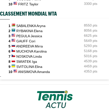
3300 pts
10
FRITZ Taylor
CLASSEMENT MONDIAL WTA
8550 pts
1
SABALENKA Aryna
8056 pts
2
RYBAKINA Elena
6625 pts
3
PEGULA Jessica
5649 pts
4
GAUFF Cori
5293 pts
5
ANDREEVA Mirra
5168 pts
6
MUCHOVA Karolina
5016 pts
7
NOSKOVA Linda
4539 pts
8
SWIATEK Iga
4459 pts
9
SVITOLINA Elina
4353 pts
10
ANISIMOVA Amanda
-