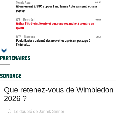
Tennis Actu
08:40
Abonnement 9,99€ et pour 1 an, Tennis Actu sans pub et sans
pop up
ATP - Montréal
08:28
Arthur Fils éteint Norrie et aura une revanche à prendre en
quarts
WTA - Blessure
08:25
Paula Badosa a donné des nouvelles après un passage à
l’hôpital...
Média
08:20
PARTENAIRES
Toutes vos vidéos à retrouver sur Tennis Actu TV
ATP / WTA
08:16
Tous les résultats du samedi 8 août 2026 et de la nuit
SONDAGE
ATP - Montréal
07:35
Joao Fonseca a taquiné Djokovic : "Il dit ça parce qu'il vieillit"
Que retenez-vous de Wimbledon
ATP - Montréal
07:20
2026 ?
Gaël Monfils répond à ses détracteurs : "Le message est reçu"
ATP - Montréal
07:10
Alexander Zverev s'est raté : "Le pire match de ma saison"
Le doublé de Jannik Sinner