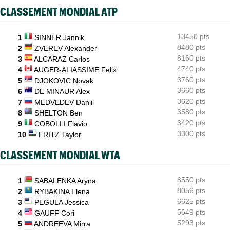
ATP - Cincinnati
07/08
CLASSEMENT MONDIAL ATP
Comme Carlos Alcaraz, Holger Rune a renoncé à Cincinnati
WTA - Toronto
07/08
13450 pts
1
SINNER Jannik
Rybakina, Andreeva, Osaka, Gauff... horaires et diffusion TV
8480 pts
2
ZVEREV Alexander
8160 pts
3
ALCARAZ Carlos
4740 pts
4
AUGER-ALIASSIME Felix
3760 pts
5
DJOKOVIC Novak
3660 pts
6
DE MINAUR Alex
3620 pts
7
MEDVEDEV Daniil
3580 pts
8
SHELTON Ben
3420 pts
9
COBOLLI Flavio
3300 pts
10
FRITZ Taylor
CLASSEMENT MONDIAL WTA
8550 pts
1
SABALENKA Aryna
8056 pts
2
RYBAKINA Elena
6625 pts
3
PEGULA Jessica
5649 pts
4
GAUFF Cori
5293 pts
5
ANDREEVA Mirra