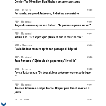
Dernier Top 10 en lice, Ben Shelton assume son statut
WTA - Toronto
07/08
Fernandez surprend Andreeva, Rybakina en contrôle
ATP - Montréal
07/08
Auger-Aliassime après son forfait : "Je pouvais à peine servir""
ATP - Montréal
07/08
Arthur Fils : "C’est presque plus lent que la terre battue"
WTA - Blessure
07/08
Paula Badosa rassure après son passage à l’hôpital
ATP - Montréal
07/08
Joao Fonseca : "Djokovic dit ça parce qu'il vieillit"
WTA - Toronto
07/08
Aryna Sabalenka : "On devrait leur présenter cette statistique
!"
ATP - Montréal
07/08
Terence Atmane a scalpé Tiafoe, Draper puis Khachanov en 9
jours
Plovdiv (CH)
07/08
Yannick Alexandrescou, 18 ans, privé d'une première demie en