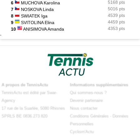
5168 pts
6
MUCHOVA Karolina
5016 pts
7
NOSKOVA Linda
4539 pts
8
SWIATEK Iga
4459 pts
9
SVITOLINA Elina
4353 pts
10
ANISIMOVA Amanda
-
A propos de TennisActu
Informations supplémentaires
TennisActu est édité par Swar-
Qui sommes-nous ?
Agency
Devenir partenaire
17 rue de la Suarlée, 5080 Rhisnes
Nous contacter
SPRLS BE 0836.273.820
Conditions Générales
-
Données
Personnelles
Cyclism'Actu