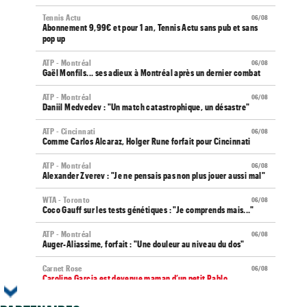
Tennis Actu
06/08
Abonnement 9,99€ et pour 1 an, Tennis Actu sans pub et sans
pop up
ATP - Montréal
06/08
Gaël Monfils... ses adieux à Montréal après un dernier combat
ATP - Montréal
06/08
Daniil Medvedev : "Un match catastrophique, un désastre"
ATP - Cincinnati
06/08
Comme Carlos Alcaraz, Holger Rune forfait pour Cincinnati
ATP - Montréal
06/08
Alexander Zverev : "Je ne pensais pas non plus jouer aussi mal"
WTA - Toronto
06/08
Coco Gauff sur les tests génétiques : "Je comprends mais..."
ATP - Montréal
06/08
Auger-Aliassime, forfait : "Une douleur au niveau du dos"
Carnet Rose
06/08
Caroline Garcia est devenue maman d’un petit Pablo...
US Open
06/08