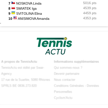
5016 pts
7
NOSKOVA Linda
4539 pts
8
SWIATEK Iga
4459 pts
9
SVITOLINA Elina
4353 pts
10
ANISIMOVA Amanda
-
A propos de TennisActu
Informations supplémentaires
TennisActu est édité par Swar-
Qui sommes-nous ?
Agency
Devenir partenaire
17 rue de la Suarlée, 5080 Rhisnes
Nous contacter
SPRLS BE 0836.273.820
Conditions Générales
-
Données
Personnelles
Cyclism'Actu