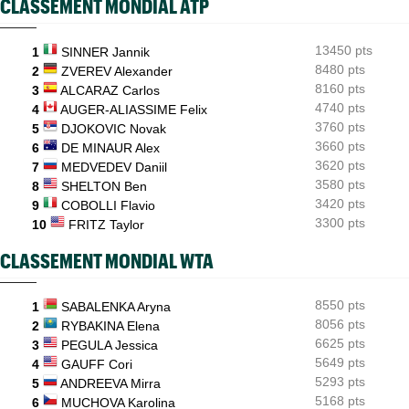
CLASSEMENT MONDIAL ATP
INTERVIEW
06/08
Quentin Halys : "Je n’ai pas eu de coup de téléphone de
sponsors"
13450 pts
1
SINNER Jannik
8480 pts
WTA - Toronto
2
ZVEREV Alexander
06/08
Aryna Sabalenka propose... des conférences de presse façon F1
8160 pts
3
ALCARAZ Carlos
4740 pts
4
AUGER-ALIASSIME Felix
3760 pts
5
DJOKOVIC Novak
3660 pts
6
DE MINAUR Alex
3620 pts
7
MEDVEDEV Daniil
3580 pts
8
SHELTON Ben
3420 pts
9
COBOLLI Flavio
3300 pts
10
FRITZ Taylor
CLASSEMENT MONDIAL WTA
8550 pts
1
SABALENKA Aryna
8056 pts
2
RYBAKINA Elena
6625 pts
3
PEGULA Jessica
5649 pts
4
GAUFF Cori
5293 pts
5
ANDREEVA Mirra
5168 pts
6
MUCHOVA Karolina