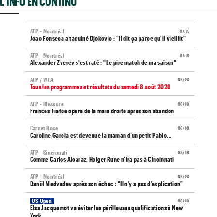
L'INFO EN CONTINU
ATP - Montréal
07:35
Joao Fonseca a taquiné Djokovic : "Il dit ça parce qu'il vieillit"
ATP - Montréal
07:10
Alexander Zverev s'est raté : "Le pire match de ma saison"
ATP / WTA
08/08
Tous les programmes et résultats du samedi 8 août 2026
ATP - Blessure
08/08
Frances Tiafoe opéré de la main droite après son abandon
Carnet Rose
08/08
Caroline Garcia est devenue la maman d’un petit Pablo...
ATP - Cincinnati
08/08
Comme Carlos Alcaraz, Holger Rune n'ira pas à Cincinnati
ATP - Montréal
08/08
Daniil Medvedev après son échec : "Il n’y a pas d’explication"
US Open
08/08
Elsa Jacquemot va éviter les périlleuses qualifications à New
York