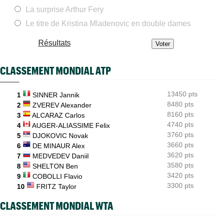
La surprise Arthur Fery
ATP - Montréal
08/08
Combien gagnent les joueurs au Masters 1000 de Montréal ?
Le titre de Kristina Mladenovic en double dames
ATP
08/08
Résultats
Gabriel Debru retourne aux USA, son coach avait une autre
idée...
CLASSEMENT MONDIAL ATP
ATP - Montréal
08/08
Arthur Fils et Rinderknech ce samedi... horaires et diffusion TV
13450 pts
1
SINNER Jannik
ATP - Montréal
08/08
Dani Mérida explose en 2026 : le Top 50 et un nouveau cap
8480 pts
2
ZVEREV Alexander
8160 pts
3
ALCARAZ Carlos
4740 pts
4
AUGER-ALIASSIME Felix
3760 pts
5
DJOKOVIC Novak
3660 pts
6
DE MINAUR Alex
3620 pts
7
MEDVEDEV Daniil
3580 pts
8
SHELTON Ben
3420 pts
9
COBOLLI Flavio
3300 pts
10
FRITZ Taylor
CLASSEMENT MONDIAL WTA