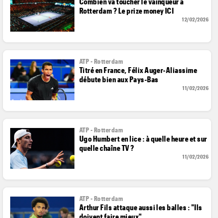
Combien va toucher le vainqueur à
Rotterdam ? Le prize money ICI
12/02/2026
ATP - Rotterdam
Titré en France, Félix Auger-Aliassime
débute bien aux Pays-Bas
11/02/2026
ATP - Rotterdam
Ugo Humbert en lice : à quelle heure et sur
quelle chaîne TV ?
11/02/2026
ATP - Rotterdam
Arthur Fils attaque aussi les balles : "Ils
doivent faire mieux"