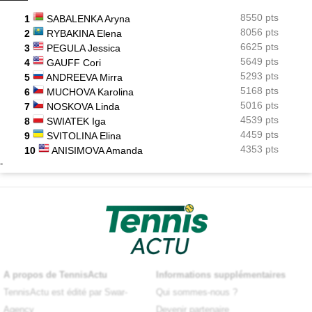
8550 pts
1
SABALENKA Aryna
8056 pts
2
RYBAKINA Elena
6625 pts
3
PEGULA Jessica
5649 pts
4
GAUFF Cori
5293 pts
5
ANDREEVA Mirra
5168 pts
6
MUCHOVA Karolina
5016 pts
7
NOSKOVA Linda
4539 pts
8
SWIATEK Iga
4459 pts
9
SVITOLINA Elina
4353 pts
10
ANISIMOVA Amanda
-
A propos de TennisActu
Informations supplémentaires
TennisActu est édité par Swar-
Qui sommes-nous ?
Agency
Devenir partenaire