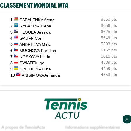
CLASSEMENT MONDIAL WTA
8550 pts
1
SABALENKA Aryna
8056 pts
2
RYBAKINA Elena
6625 pts
3
PEGULA Jessica
5649 pts
4
GAUFF Cori
5293 pts
5
ANDREEVA Mirra
5168 pts
6
MUCHOVA Karolina
5016 pts
7
NOSKOVA Linda
4539 pts
8
SWIATEK Iga
4459 pts
9
SVITOLINA Elina
4353 pts
10
ANISIMOVA Amanda
-
X
A propos de TennisActu
Informations supplémentaires