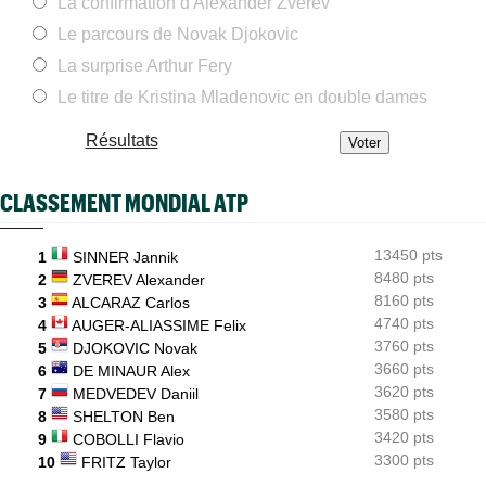
La confirmation d'Alexander Zverev
Carnet Rose
08/08
Le parcours de Novak Djokovic
Caroline Garcia est devenue la maman d’un petit Pablo...
La surprise Arthur Fery
ATP - Cincinnati
08/08
Comme Carlos Alcaraz, Holger Rune n'ira pas à Cincinnati
Le titre de Kristina Mladenovic en double dames
ATP - Montréal
08/08
Résultats
Daniil Medvedev après son échec : "Il n’y a pas d’explication"
US Open
08/08
CLASSEMENT MONDIAL ATP
Elsa Jacquemot va éviter les périlleuses qualifications à New
York
13450 pts
1
SINNER Jannik
Next Gen ATP Finals
08/08
Comment Moïse Kouame peut faire mieux que Sinner et Alcaraz
8480 pts
2
ZVEREV Alexander
?
8160 pts
3
ALCARAZ Carlos
4740 pts
4
AUGER-ALIASSIME Felix
WTA - Toronto
08/08
Amanda Anisimova : "Je ne veux pas me mettre de pression"
3760 pts
5
DJOKOVIC Novak
3660 pts
6
DE MINAUR Alex
3620 pts
7
MEDVEDEV Daniil
3580 pts
8
SHELTON Ben
3420 pts
9
COBOLLI Flavio
3300 pts
10
FRITZ Taylor