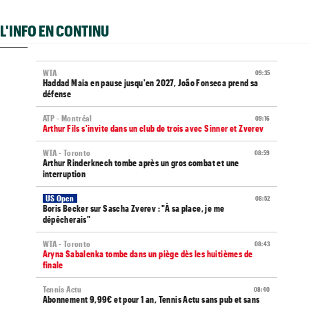
L'INFO EN CONTINU
WTA
09:35
Haddad Maia en pause jusqu'en 2027, João Fonseca prend sa
défense
ATP - Montréal
09:16
Arthur Fils s'invite dans un club de trois avec Sinner et Zverev
WTA - Toronto
08:59
Arthur Rinderknech tombe après un gros combat et une
interruption
US Open
08:52
Boris Becker sur Sascha Zverev : "À sa place, je me
dépêcherais"
WTA - Toronto
08:43
Aryna Sabalenka tombe dans un piège dès les huitièmes de
finale
Tennis Actu
08:40
Abonnement 9,99€ et pour 1 an, Tennis Actu sans pub et sans