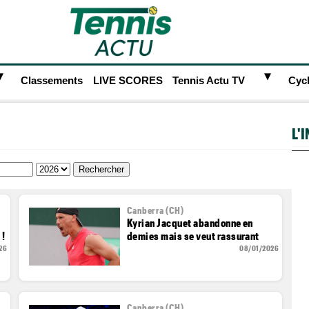
►
►
Classements
LIVE SCORES
Tennis Actu TV
Cyc
L'
Canberra (CH)
Kyrian Jacquet abandonne en
 !
demies mais se veut rassurant
26
08/01/2026
Canberra (CH)