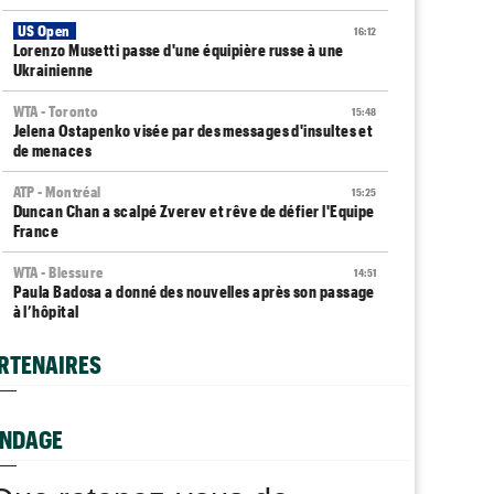
US Open
16:12
Lorenzo Musetti passe d'une équipière russe à une
Ukrainienne
WTA - Toronto
15:48
Jelena Ostapenko visée par des messages d'insultes et
de menaces
ATP - Montréal
15:25
Duncan Chan a scalpé Zverev et rêve de défier l'Equipe
France
WTA - Blessure
14:51
Paula Badosa a donné des nouvelles après son passage
à l’hôpital
ATP - Montréal
14:49
RTENAIRES
Arthur Fils savoure : "J’aime revenir sur les grands
tournois"
WTA - Toronto
NDAGE
14:25
Aryna Sabalenka taquine ses rivales : "Pourquoi me
battre si..."