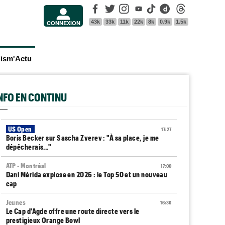
Facebook
Twitter
Instagram
Youtube
Tik Tok
Dailymotion
Threads
43k
33k
11k
22k
8k
0.9k
1.5k
CONNEXION
lism'Actu
INFO EN CONTINU
US Open
17:27
Boris Becker sur Sascha Zverev : "À sa place, je me
dépêcherais..."
ATP - Montréal
17:00
Dani Mérida explose en 2026 : le Top 50 et un nouveau
cap
Jeunes
16:36
Le Cap d'Agde offre une route directe vers le
prestigieux Orange Bowl