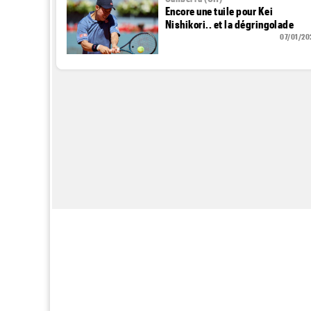
Encore une tuile pour Kei
Nishikori.. et la dégringolade
07/01/20