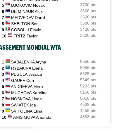
Tous les programmes et résultats du samedi 8 août
3760 pts
5
DJOKOVIC Novak
2026
3660 pts
6
DE MINAUR Alex
3620 pts
7
MEDVEDEV Daniil
Istanbul (CH)
11:48
Deux Français peuvent se retrouver en finale en
3580 pts
8
SHELTON Ben
Turquie
3420 pts
9
COBOLLI Flavio
3300 pts
10
FRITZ Taylor
WTA - Toronto
11:33
Sabalenka, Swiatek, Pegula ce samedi : horaires et
ASSEMENT MONDIAL WTA
diffusion TV
Grodzisk Mazowiecki (CH)
8550 pts
11:19
1
SABALENKA Aryna
Mathys Erhard peut aller chercher sa plus belle finale
8056 pts
2
RYBAKINA Elena
6625 pts
3
PEGULA Jessica
ATP - Montréal
11:02
5649 pts
4
GAUFF Cori
Fils et Rinderknech ce samedi : horaires et diffusion TV
5293 pts
5
ANDREEVA Mirra
5168 pts
6
MUCHOVA Karolina
5016 pts
7
NOSKOVA Linda
4539 pts
8
SWIATEK Iga
4459 pts
9
SVITOLINA Elina
4353 pts
10
ANISIMOVA Amanda