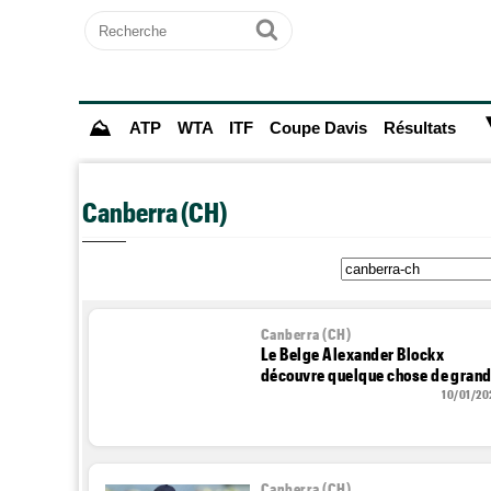
Recherche
Ok
⛰
ATP
WTA
ITF
Coupe Davis
Résultats
Canberra (CH)
Canberra (CH)
Le Belge Alexander Blockx
découvre quelque chose de grand
10/01/20
Canberra (CH)